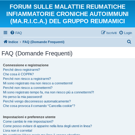
FORUM SULLE MALATTIE REUMATICHE
INFIAMMATORIE CRONICHE AUTOIMMUNI
(MA.R.I.C.A.) DEL GRUPPO REUMAMICI
FAQ
Iscriviti
Login
C
Indice
FAQ (Domande Frequenti)
e
FAQ (Domande Frequenti)
r
c
Connessione e registrazione
Perché devo registrarmi?
a
Che cosa è COPPA?
Perché non riesco a registrarmi?
Mi sono registrato ma non riesco a connettermi!
Perché non riesco a connettermi?
Mi sono registrato tempo fa, ma non riesco più a connettermi?!
Ho perso la mia password!
Perché vengo disconnesso automaticamente?
Che cosa provoca il comando “Cancella cookie”?
Impostazioni e preferenze utente
Come cambio le mie impostazioni?
Come posso evitare di apparire nella lista degli utenti in linea?
L’ora non è corretta!