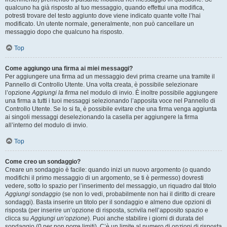
qualcuno ha già risposto al tuo messaggio, quando effettui una modifica,
potresti trovare del testo aggiunto dove viene indicato quante volte l’hai
modificato. Un utente normale, generalmente, non può cancellare un
messaggio dopo che qualcuno ha risposto.
Top
Come aggiungo una firma ai miei messaggi?
Per aggiungere una firma ad un messaggio devi prima crearne una tramite il
Pannello di Controllo Utente. Una volta creata, è possibile selezionare
l’opzione
Aggiungi la firma
nel modulo di invio. È inoltre possibile aggiungere
una firma a tutti i tuoi messaggi selezionando l’apposita voce nel Pannello di
Controllo Utente. Se lo si fa, è possibile evitare che una firma venga aggiunta
ai singoli messaggi deselezionando la casella per aggiungere la firma
all’interno del modulo di invio.
Top
Come creo un sondaggio?
Creare un sondaggio è facile: quando inizi un nuovo argomento (o quando
modifichi il primo messaggio di un argomento, se ti è permesso) dovresti
vedere, sotto lo spazio per l’inserimento del messaggio, un riquadro dal titolo
Aggiungi sondaggio
(se non lo vedi, probabilmente non hai il diritto di creare
sondaggi). Basta inserire un titolo per il sondaggio e almeno due opzioni di
risposta (per inserire un’opzione di risposta, scrivila nell’apposito spazio e
clicca su
Aggiungi un’opzione
). Puoi anche stabilire i giorni di durata del
sondaggio (0 per non porre limiti). C’è un limite al numero di opzioni di risposta