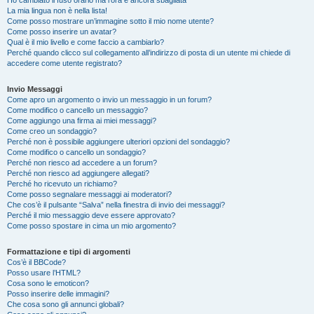
Ho cambiato il fuso orario ma l’ora è ancora sbagliata
La mia lingua non è nella lista!
Come posso mostrare un’immagine sotto il mio nome utente?
Come posso inserire un avatar?
Qual è il mio livello e come faccio a cambiarlo?
Perché quando clicco sul collegamento all’indirizzo di posta di un utente mi chiede di
accedere come utente registrato?
Invio Messaggi
Come apro un argomento o invio un messaggio in un forum?
Come modifico o cancello un messaggio?
Come aggiungo una firma ai miei messaggi?
Come creo un sondaggio?
Perché non è possibile aggiungere ulteriori opzioni del sondaggio?
Come modifico o cancello un sondaggio?
Perché non riesco ad accedere a un forum?
Perché non riesco ad aggiungere allegati?
Perché ho ricevuto un richiamo?
Come posso segnalare messaggi ai moderatori?
Che cos’è il pulsante “Salva” nella finestra di invio dei messaggi?
Perché il mio messaggio deve essere approvato?
Come posso spostare in cima un mio argomento?
Formattazione e tipi di argomenti
Cos’è il BBCode?
Posso usare l’HTML?
Cosa sono le emoticon?
Posso inserire delle immagini?
Che cosa sono gli annunci globali?