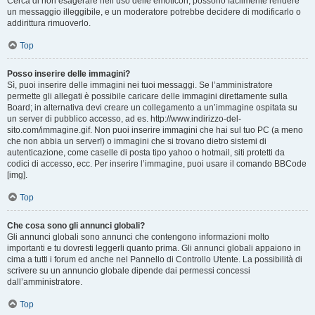
Cerca di non esagerare nell’uso delle emoticon, possono facilmente rendere
un messaggio illeggibile, e un moderatore potrebbe decidere di modificarlo o
addirittura rimuoverlo.
Top
Posso inserire delle immagini?
Sì, puoi inserire delle immagini nei tuoi messaggi. Se l’amministratore
permette gli allegati è possibile caricare delle immagini direttamente sulla
Board; in alternativa devi creare un collegamento a un’immagine ospitata su
un server di pubblico accesso, ad es. http://www.indirizzo-del-
sito.com/immagine.gif. Non puoi inserire immagini che hai sul tuo PC (a meno
che non abbia un server!) o immagini che si trovano dietro sistemi di
autenticazione, come caselle di posta tipo yahoo o hotmail, siti protetti da
codici di accesso, ecc. Per inserire l’immagine, puoi usare il comando BBCode
[img].
Top
Che cosa sono gli annunci globali?
Gli annunci globali sono annunci che contengono informazioni molto
importanti e tu dovresti leggerli quanto prima. Gli annunci globali appaiono in
cima a tutti i forum ed anche nel Pannello di Controllo Utente. La possibilità di
scrivere su un annuncio globale dipende dai permessi concessi
dall’amministratore.
Top