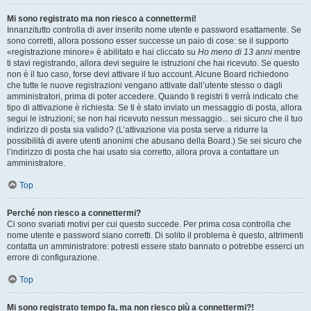
Mi sono registrato ma non riesco a connettermi!
Innanzitutto controlla di aver inserito nome utente e password esattamente. Se
sono corretti, allora possono esser successe un paio di cose: se il supporto
«registrazione minore» è abilitato e hai cliccato su
Ho meno di 13 anni
mentre
ti stavi registrando, allora devi seguire le istruzioni che hai ricevuto. Se questo
non è il tuo caso, forse devi attivare il tuo account. Alcune Board richiedono
che tutte le nuove registrazioni vengano attivate dall’utente stesso o dagli
amministratori, prima di poter accedere. Quando ti registri ti verrà indicato che
tipo di attivazione è richiesta. Se ti è stato inviato un messaggio di posta, allora
segui le istruzioni; se non hai ricevuto nessun messaggio... sei sicuro che il tuo
indirizzo di posta sia valido? (L’attivazione via posta serve a ridurre la
possibilità di avere utenti anonimi che abusano della Board.) Se sei sicuro che
l’indirizzo di posta che hai usato sia corretto, allora prova a contattare un
amministratore.
Top
Perché non riesco a connettermi?
Ci sono svariati motivi per cui questo succede. Per prima cosa controlla che
nome utente e password siano corretti. Di solito il problema è questo, altrimenti
contatta un amministratore: potresti essere stato bannato o potrebbe esserci un
errore di configurazione.
Top
Mi sono registrato tempo fa, ma non riesco più a connettermi?!