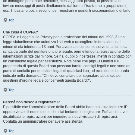
un’immagine personale definibile, messaggistica privata, la possibilità di
inviare messaggi di posta direttamente dal forum, l’iscrizione a gruppi utenti,
ecc. Ti bastano pochi secondi per registrarti e quindi ti raccomandiamo di farlo.
Top
Che cosa è COPPA?
COPPA, o Legge sulla Privacy per la protezione dei minori del 1998, è una
legge statunitense che autorizza i siti web a raccogliere informazioni da i
minori di età inferiore a 13 anni. Per avere tale consenso serve una richiesta
scritta da parte del genitore o tutore legale, permettendo la registrazione delle
informazioni scritte dal minore. Se hai dubbi o incertezze, mettiti in contatto con
un consulente legale per assistenza. Nota bene che phpBB Limited e il
proprietario di questa Board non possono fornire consigli legali e non sono un
punto di contatto per questioni legali di qualsiasi tipo, ad eccezione di quanto
indicato nella domanda “Chi devo contattare per segnalare abusi e/o per
questioni d’ordine legale concernenti questa Board?”.
Top
Perché non riesco a registrarmi?
È possibile che l’amministratore della Board abbia bannato il tuo indirizzo IP
oppure vietato il nome utente che stai tentando di registrare. Può anche aver
disabilitato le registrazioni per impedire ai nuovi visitatori di registrarsi.
Contatta un amministratore per avere assistenza.
Top