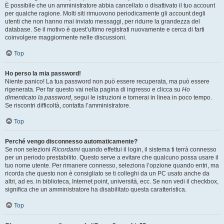
È possibile che un amministratore abbia cancellato o disattivato il tuo account
per qualche ragione. Molti siti rimuovono periodicamente gli account degli
utenti che non hanno mai inviato messaggi, per ridurre la grandezza del
database. Se il motivo è quest’ultimo registrati nuovamente e cerca di farti
coinvolgere maggiormente nelle discussioni.
Top
Ho perso la mia password!
Niente panico! La tua password non può essere recuperata, ma può essere
rigenerata. Per far questo vai nella pagina di ingresso e clicca su
Ho
dimenticato la password
, segui le istruzioni e tornerai in linea in poco tempo.
Se riscontri difficoltà, contatta l’amministratore.
Top
Perché vengo disconnesso automaticamente?
Se non selezioni
Ricordami
quando effettui il login, il sistema ti terrà connesso
per un periodo prestabilito. Questo serve a evitare che qualcuno possa usare il
tuo nome utente. Per rimanere connesso, seleziona l’opzione quando entri, ma
ricorda che questo non è consigliato se ti colleghi da un PC usato anche da
altri, ad es. in biblioteca, Internet point, università, ecc. Se non vedi il checkbox,
significa che un amministratore ha disabilitato questa caratteristica.
Top