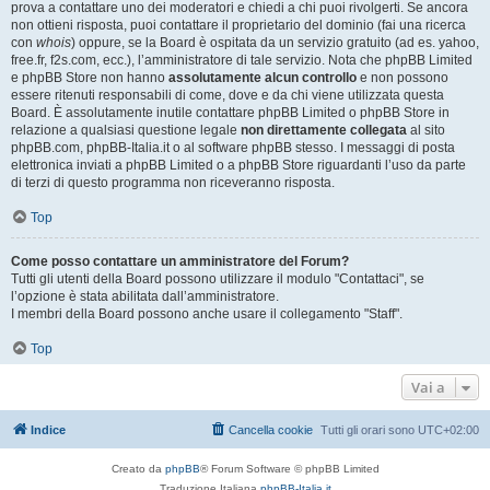
prova a contattare uno dei moderatori e chiedi a chi puoi rivolgerti. Se ancora
non ottieni risposta, puoi contattare il proprietario del dominio (fai una ricerca
con
whois
) oppure, se la Board è ospitata da un servizio gratuito (ad es. yahoo,
free.fr, f2s.com, ecc.), l’amministratore di tale servizio. Nota che phpBB Limited
e phpBB Store non hanno
assolutamente alcun controllo
e non possono
essere ritenuti responsabili di come, dove e da chi viene utilizzata questa
Board. È assolutamente inutile contattare phpBB Limited o phpBB Store in
relazione a qualsiasi questione legale
non direttamente collegata
al sito
phpBB.com, phpBB-Italia.it o al software phpBB stesso. I messaggi di posta
elettronica inviati a phpBB Limited o a phpBB Store riguardanti l’uso da parte
di terzi di questo programma non riceveranno risposta.
Top
Come posso contattare un amministratore del Forum?
Tutti gli utenti della Board possono utilizzare il modulo "Contattaci", se
l’opzione è stata abilitata dall’amministratore.
I membri della Board possono anche usare il collegamento "Staff".
Top
Vai a
Indice
Cancella cookie
Tutti gli orari sono
UTC+02:00
Creato da
phpBB
® Forum Software © phpBB Limited
Traduzione Italiana
phpBB-Italia.it