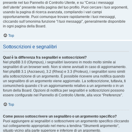
presente nel tuo Pannello di Controllo Utente, e su “Cerca i messaggi
dell’utente” presente nella pagina del tuo profilo. Puoi cercare i tuoi argomenti,
usando la pagina di ricerca avanzata, compilando i vari campi
opportunamente. Puoi comunque trovare rapidamente i tuoi messaggi,
cliccando sull’omonima funzione “I tuoi messaggi”, generalmente disponibile
in ogni pagina della Board.
Top
Sottoscrizioni e segnalibri
Qual è la differenza fra segnalibri e sottoscrizioni?
Nel phpBB 3.0 (Olympus), i segnalibri lavorano in modo molto simile ai
segnalibri di un browser web. Non si viene avvisati in caso di aggiornamento.
Nel phpBB 3.1 (Ascraeus), 3.2 (Rhea) e 3.3 (Proteus), i segnalibri sono simili
alla sottoscrizione di un argomento. È possibile ricevere una notifica quando
un segnalibro di un argomento viene aggiornato. La sottoscrizione, tuttavia, ti
comunicherà quando c’è un aggiornamento relativo a un argomento o in un
forum della Board. Opzioni di notifica per segnalibri e sottoscrizioni possono
essere configurate nel Pannello di Controllo Utente, alla voce “Preferenze”.
Top
Come posso sottoscrivere un segnalibro o un argomento specifico?
Puoi aggiungere ai segnalibri o sottoscrivere un argomento specifico cliccando
sul collegamento appropriato nel menu a tendina “Strumenti argomento”,
situato vicino alla parte superiore e inferiore di un argomento.