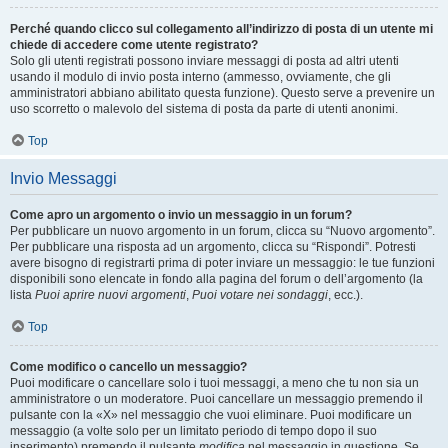
Perché quando clicco sul collegamento all’indirizzo di posta di un utente mi
chiede di accedere come utente registrato?
Solo gli utenti registrati possono inviare messaggi di posta ad altri utenti
usando il modulo di invio posta interno (ammesso, ovviamente, che gli
amministratori abbiano abilitato questa funzione). Questo serve a prevenire un
uso scorretto o malevolo del sistema di posta da parte di utenti anonimi.
Top
Invio Messaggi
Come apro un argomento o invio un messaggio in un forum?
Per pubblicare un nuovo argomento in un forum, clicca su “Nuovo argomento”.
Per pubblicare una risposta ad un argomento, clicca su “Rispondi”. Potresti
avere bisogno di registrarti prima di poter inviare un messaggio: le tue funzioni
disponibili sono elencate in fondo alla pagina del forum o dell’argomento (la
lista
Puoi aprire nuovi argomenti
,
Puoi votare nei sondaggi
, ecc.).
Top
Come modifico o cancello un messaggio?
Puoi modificare o cancellare solo i tuoi messaggi, a meno che tu non sia un
amministratore o un moderatore. Puoi cancellare un messaggio premendo il
pulsante con la «X» nel messaggio che vuoi eliminare. Puoi modificare un
messaggio (a volte solo per un limitato periodo di tempo dopo il suo
inserimento) premendo il pulsante
modifica
nel messaggio in questione. Se