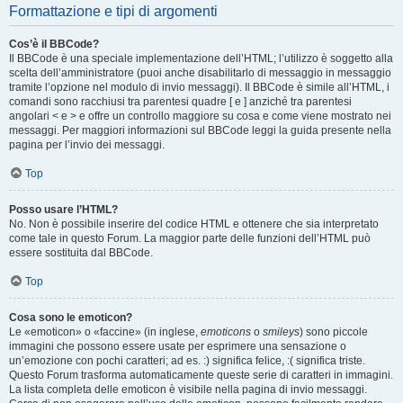
Formattazione e tipi di argomenti
Cos’è il BBCode?
Il BBCode è una speciale implementazione dell’HTML; l’utilizzo è soggetto alla
scelta dell’amministratore (puoi anche disabilitarlo di messaggio in messaggio
tramite l’opzione nel modulo di invio messaggi). Il BBCode è simile all’HTML, i
comandi sono racchiusi tra parentesi quadre [ e ] anziché tra parentesi
angolari < e > e offre un controllo maggiore su cosa e come viene mostrato nei
messaggi. Per maggiori informazioni sul BBCode leggi la guida presente nella
pagina per l’invio dei messaggi.
Top
Posso usare l’HTML?
No. Non è possibile inserire del codice HTML e ottenere che sia interpretato
come tale in questo Forum. La maggior parte delle funzioni dell’HTML può
essere sostituita dal BBCode.
Top
Cosa sono le emoticon?
Le «emoticon» o «faccine» (in inglese,
emoticons
o
smileys
) sono piccole
immagini che possono essere usate per esprimere una sensazione o
un’emozione con pochi caratteri; ad es. :) significa felice, :( significa triste.
Questo Forum trasforma automaticamente queste serie di caratteri in immagini.
La lista completa delle emoticon è visibile nella pagina di invio messaggi.