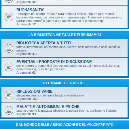
Argomenti:
32
BUONASANITA'
Purtroppo nel nostro Paese è rara e non fà notizia, eppure tanti medici
lavorano davvero con passione e competenza per il benessere dei pazienti,
parliamone perchè è giusto dare spazio anche ai buoni esempi.
Argomenti:
12
LA BIBLIOTECA VIRTUALE DEI REUMAMICI
BIBLIOTECA APERTA A TUTTI
tutte le informazioni dal mondo della ricerca, della medicina e della sanità in
genere
Argomenti:
415
EVENTUALI PROPOSTE DI DISCUSSIONE
per proporre argomenti di discussione sulle novità dal mondo della ricerca,
della medicina, quesiti e perplessità
Argomenti:
63
REUMAMICI E LA PSICHE
RIFLESSIONI VARIE
discutiamo tra noi dei temi che più ci interessano
Argomenti:
150
MALATTIE AUTOIMMUNI E PSICHE
quanto e come la malattia influenza la nostra psiche: parliamone insieme
Argomenti:
93
DAL MONDO DELLE ASSOCIAZIONI E DEL VOLONTARIATO