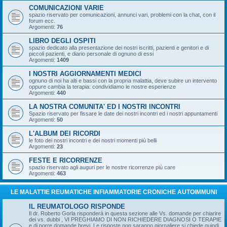
COMUNICAZIONI VARIE
spazio riservato per comunicazioni, annunci vari, problemi con la chat, con il
forum ecc.
Argomenti:
76
LIBRO DEGLI OSPITI
spazio dedicato alla presentazione dei nostri iscritti, pazienti e genitori e di
piccoli pazienti, e diario personale di ognuno di essi
Argomenti:
1409
I NOSTRI AGGIORNAMENTI MEDICI
ognuno di noi ha alti e bassi con la propria malattia, deve subire un intervento
oppure cambia la terapia: condividiamo le nostre esperienze
Argomenti:
440
LA NOSTRA COMUNITA' ED I NOSTRI INCONTRI
Spazio riservato per fissare le date dei nostri incontri ed i nostri appuntamenti
Argomenti:
50
L'ALBUM DEI RICORDI
le foto dei nostri incontri e dei nostri momenti più belli
Argomenti:
23
FESTE E RICORRENZE
spazio riservato agli auguri per le nostre ricorrenze più care
Argomenti:
463
LE MALATTIE REUMATICHE INFIAMMATORIE CRONICHE AUTOIMMUNI
IL REUMATOLOGO RISPONDE
Il dr. Roberto Gorla risponderà in questa sezione alle Vs. domande per chiarire
dei vs. dubbi , VI PREGHIAMO DI NON RICHIEDERE DIAGNOSI O TERAPIE
e di porre domande brevi, Le risposte non saranno giornaliere si chiede quindi