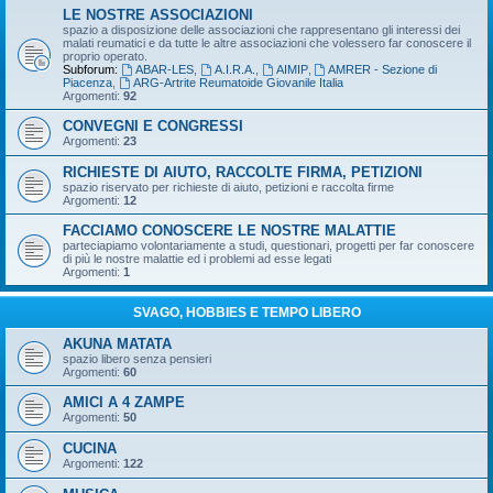
LE NOSTRE ASSOCIAZIONI
spazio a disposizione delle associazioni che rappresentano gli interessi dei
malati reumatici e da tutte le altre associazioni che volessero far conoscere il
proprio operato.
Subforum:
ABAR-LES
,
A.I.R.A.
,
AIMIP
,
AMRER - Sezione di
Piacenza
,
ARG-Artrite Reumatoide Giovanile Italia
Argomenti:
92
CONVEGNI E CONGRESSI
Argomenti:
23
RICHIESTE DI AIUTO, RACCOLTE FIRMA, PETIZIONI
spazio riservato per richieste di aiuto, petizioni e raccolta firme
Argomenti:
12
FACCIAMO CONOSCERE LE NOSTRE MALATTIE
parteciapiamo volontariamente a studi, questionari, progetti per far conoscere
di più le nostre malattie ed i problemi ad esse legati
Argomenti:
1
SVAGO, HOBBIES E TEMPO LIBERO
AKUNA MATATA
spazio libero senza pensieri
Argomenti:
60
AMICI A 4 ZAMPE
Argomenti:
50
CUCINA
Argomenti:
122