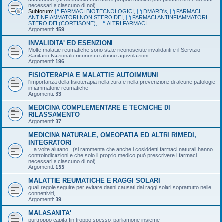
necessari a ciascuno di noi)
Subforum:
FARMACI BIOTECNOLOGICI
,
DMARD's
,
FARMACI
ANTINFIAMMATORI NON STEROIDEI
,
FARMACI ANTINFIAMMATORI
STEROIDEI (CORTISONE),
,
ALTRI FARMACI
Argomenti:
459
INVALIDITA' ED ESENZIONI
Molte malattie reumatiche sono state riconosciute invalidanti e il Servizio
Sanitario Nazionale riconosce alcune agevolazioni.
Argomenti:
196
FISIOTERAPIA E MALATTIE AUTOIMMUNI
l'importanza della fisioterapia nella cura e nella prevenzione di alcune patologie
infiammatorie reumatiche
Argomenti:
33
MEDICINA COMPLEMENTARE E TECNICHE DI
RILASSAMENTO
Argomenti:
37
MEDICINA NATURALE, OMEOPATIA ED ALTRI RIMEDI,
INTEGRATORI
…a volte aiutano...(si rammenta che anche i cosiddetti farmaci naturali hanno
controindicazioni e che solo il proprio medico può prescrivere i farmaci
necessari a ciascuno di noi)
Argomenti:
133
MALATTIE REUMATICHE E RAGGI SOLARI
quali regole seguire per evitare danni causati dai raggi solari soprattutto nelle
connettiviti,
Argomenti:
39
MALASANITA'
purtroppo capita fin troppo spesso, parliamone insieme