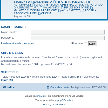
TECNICHE DI RILASSAMENTO
,
FISIOTERAPIA E MALATTIE
AUTOIMMUNI
,
MALATTIE REUMATICHE E RAGGI SOLARI, PARLIAMO
DI ABBRONZATURA
,
MALASANITA'
,
RIFLESSIONI VARIE
,
MALATTIE AUTOIMMUNI E PSICHE
,
AKUNA MATATA
,
POESIA -
RACCONTI - LIBRI
,
CUCINA
Argomenti:
95
LOGIN
•
ISCRIVITI
Nome utente:
Password:
Ho dimenticato la password
Ricordami
CHI C’È IN LINEA
In totale ci sono
6
utenti connessi : 2 registrati, 0 nascosti e 4 ospiti (basato sugli utenti
attivi negli ultimi 5 minuti)
Record di utenti connessi:
1364
registrato il 10/04/2026, 7:54
STATISTICHE
Totale messaggi
110496
• Totale argomenti
6204
• Totale iscritti
3364
• Ultimo iscritto
Gius1991
Indice
Cancella cookie
Tutti gli orari sono
UTC+02:00
Creato da
phpBB
® Forum Software © phpBB Limited
Traduzione Italiana
phpBB-Italia.it
Privacy
|
Condizioni