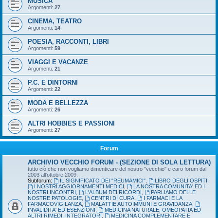
MUSICA
Argomenti:
27
CINEMA, TEATRO
Argomenti:
14
POESIA, RACCONTI, LIBRI
Argomenti:
59
VIAGGI E VACANZE
Argomenti:
21
P.C. E DINTORNI
Argomenti:
22
MODA E BELLEZZA
Argomenti:
26
ALTRI HOBBIES E PASSIONI
Argomenti:
27
Forum
ARCHIVIO VECCHIO FORUM - (SEZIONE DI SOLA LETTURA)
tutto ciò che non vogliamo dimenticare del nostro "vecchio" e caro forum dal
2003 all'ottobre 2009.
Subforum:
IL SIGNIFICATO DEI "REUMAMICI"
,
LIBRO DEGLI OSPITI
,
I NOSTRI AGGIORNAMENTI MEDICI
,
LA NOSTRA COMUNITA' ED I
NOSTRI INCONTRI
,
L'ALBUM DEI RICORDI
,
PARLIAMO DELLE
NOSTRE PATOLOGIE
,
CENTRI DI CURA
,
I FARMACI E LA
FARMACOVIGILANZA
,
MALATTIE AUTOIMMUNI E GRAVIDANZA
,
INVALIDITA' ED ESENZIONI
,
MEDICINA NATURALE, OMEOPATIA ED
ALTRI RIMEDI, INTEGRATORI
,
MEDICINA COMPLEMENTARE E