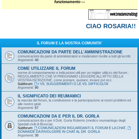
funzionamento ---
CIAO ROSARIA!!!
IL FORUM E LA NOSTRA COMUNITA'
COMUNICAZIONI DA PARTE DELL'AMMINISTRAZIONE
comunicazioni da parte di amministratori e moderatori rivolte a tutti gli iscritti
Argomenti:
40
COME UTILIZZARE IL FORUM
norme di comportamento e indicazioni utili per un miglior utilizzo del forum :
REGOLAMENTO CHE VI PREGHIAMO LEGGERE ALL'ATTO DELLA
VOSTRA ISCRIZIONE, come postare, quotare, inviare pvt ecc.
Subforum:
I VS. SUGGERIMENTI O LE VS. DIFFICOLTA'
Argomenti:
80
IL SIGNIFICATO DEI REUMAMICI
la nascita del forum, la condivisione e la partecipazione ai nostri problemi ed
alle nostre gioie
Argomenti:
67
COMUNICAZIONI DA E PER IL DR. GORLA
comunicazioni da e per il Dott. Gorla Roberto (medico reumatologo degli
Spedali civili di Brescia)
Subforum:
COMUNICAZIONI RIGUARDANTI IL FORUM E LA CHAT
,
DOMANDE DA RIVOLGERE IN CHAT AL DR. GORLA
Argomenti:
30