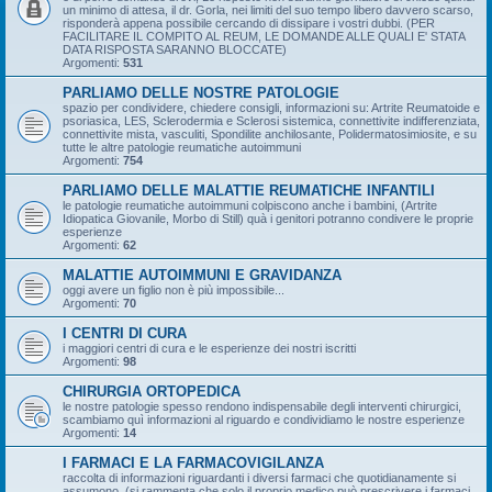
un minimo di attesa, il dr. Gorla, nei limiti del suo tempo libero davvero scarso,
risponderà appena possibile cercando di dissipare i vostri dubbi. (PER
FACILITARE IL COMPITO AL REUM, LE DOMANDE ALLE QUALI E' STATA
DATA RISPOSTA SARANNO BLOCCATE)
Argomenti:
531
PARLIAMO DELLE NOSTRE PATOLOGIE
spazio per condividere, chiedere consigli, informazioni su: Artrite Reumatoide e
psoriasica, LES, Sclerodermia e Sclerosi sistemica, connettivite indifferenziata,
connettivite mista, vasculiti, Spondilite anchilosante, Polidermatosimiosite, e su
tutte le altre patologie reumatiche autoimmuni
Argomenti:
754
PARLIAMO DELLE MALATTIE REUMATICHE INFANTILI
le patologie reumatiche autoimmuni colpiscono anche i bambini, (Artrite
Idiopatica Giovanile, Morbo di Still) quà i genitori potranno condivere le proprie
esperienze
Argomenti:
62
MALATTIE AUTOIMMUNI E GRAVIDANZA
oggi avere un figlio non è più impossibile...
Argomenti:
70
I CENTRI DI CURA
i maggiori centri di cura e le esperienze dei nostri iscritti
Argomenti:
98
CHIRURGIA ORTOPEDICA
le nostre patologie spesso rendono indispensabile degli interventi chirurgici,
scambiamo quì informazioni al riguardo e condividiamo le nostre esperienze
Argomenti:
14
I FARMACI E LA FARMACOVIGILANZA
raccolta di informazioni riguardanti i diversi farmaci che quotidianamente si
assumono. (si rammenta che solo il proprio medico può prescrivere i farmaci