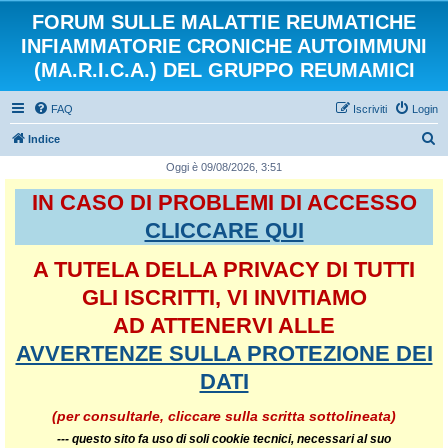
FORUM SULLE MALATTIE REUMATICHE
INFIAMMATORIE CRONICHE AUTOIMMUNI
(MA.R.I.C.A.) DEL GRUPPO REUMAMICI
FAQ
Iscriviti
Login
C
Indice
e
Oggi è 09/08/2026, 3:51
r
IN CASO DI PROBLEMI DI ACCESSO
c
CLICCARE QUI
a
A TUTELA DELLA PRIVACY DI TUTTI
GLI ISCRITTI, VI INVITIAMO
AD ATTENERVI ALLE
AVVERTENZE SULLA PROTEZIONE DEI
DATI
(per consultarle, cliccare sulla scritta sottolineata)
--- questo sito fa uso di soli
cookie
tecnici, necessari al suo