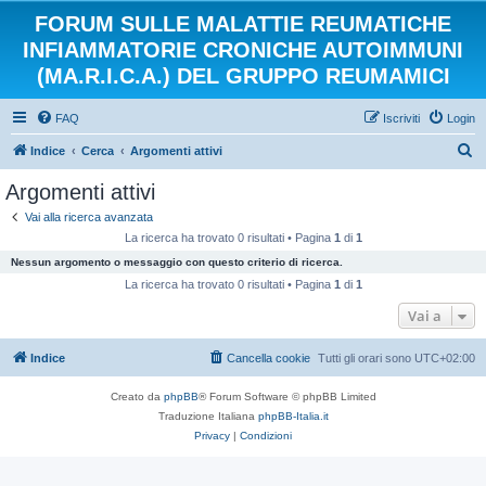
FORUM SULLE MALATTIE REUMATICHE
INFIAMMATORIE CRONICHE AUTOIMMUNI
(MA.R.I.C.A.) DEL GRUPPO REUMAMICI
FAQ
Iscriviti
Login
C
Indice
Cerca
Argomenti attivi
e
Argomenti attivi
r
Vai alla ricerca avanzata
c
La ricerca ha trovato 0 risultati • Pagina
1
di
1
a
Nessun argomento o messaggio con questo criterio di ricerca.
La ricerca ha trovato 0 risultati • Pagina
1
di
1
Vai a
Indice
Cancella cookie
Tutti gli orari sono
UTC+02:00
Creato da
phpBB
® Forum Software © phpBB Limited
Traduzione Italiana
phpBB-Italia.it
Privacy
|
Condizioni