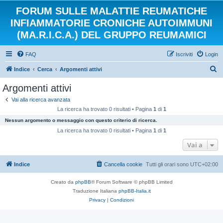
FORUM SULLE MALATTIE REUMATICHE
INFIAMMATORIE CRONICHE AUTOIMMUNI
(MA.R.I.C.A.) DEL GRUPPO REUMAMICI
FAQ
Iscriviti
Login
C
Indice
Cerca
Argomenti attivi
e
Argomenti attivi
r
Vai alla ricerca avanzata
c
La ricerca ha trovato 0 risultati • Pagina
1
di
1
a
Nessun argomento o messaggio con questo criterio di ricerca.
La ricerca ha trovato 0 risultati • Pagina
1
di
1
Vai a
Indice
Cancella cookie
Tutti gli orari sono
UTC+02:00
Creato da
phpBB
® Forum Software © phpBB Limited
Traduzione Italiana
phpBB-Italia.it
Privacy
|
Condizioni