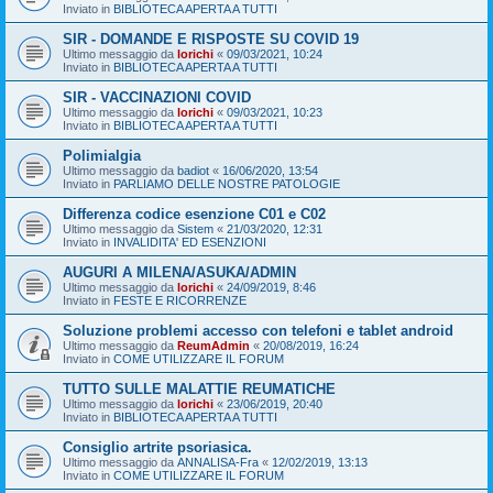
Inviato in
BIBLIOTECA APERTA A TUTTI
SIR - DOMANDE E RISPOSTE SU COVID 19
Ultimo messaggio da
lorichi
«
09/03/2021, 10:24
Inviato in
BIBLIOTECA APERTA A TUTTI
SIR - VACCINAZIONI COVID
Ultimo messaggio da
lorichi
«
09/03/2021, 10:23
Inviato in
BIBLIOTECA APERTA A TUTTI
Polimialgia
Ultimo messaggio da
badiot
«
16/06/2020, 13:54
Inviato in
PARLIAMO DELLE NOSTRE PATOLOGIE
Differenza codice esenzione C01 e C02
Ultimo messaggio da
Sistem
«
21/03/2020, 12:31
Inviato in
INVALIDITA' ED ESENZIONI
AUGURI A MILENA/ASUKA/ADMIN
Ultimo messaggio da
lorichi
«
24/09/2019, 8:46
Inviato in
FESTE E RICORRENZE
Soluzione problemi accesso con telefoni e tablet android
Ultimo messaggio da
ReumAdmin
«
20/08/2019, 16:24
Inviato in
COME UTILIZZARE IL FORUM
TUTTO SULLE MALATTIE REUMATICHE
Ultimo messaggio da
lorichi
«
23/06/2019, 20:40
Inviato in
BIBLIOTECA APERTA A TUTTI
Consiglio artrite psoriasica.
Ultimo messaggio da
ANNALISA-Fra
«
12/02/2019, 13:13
Inviato in
COME UTILIZZARE IL FORUM