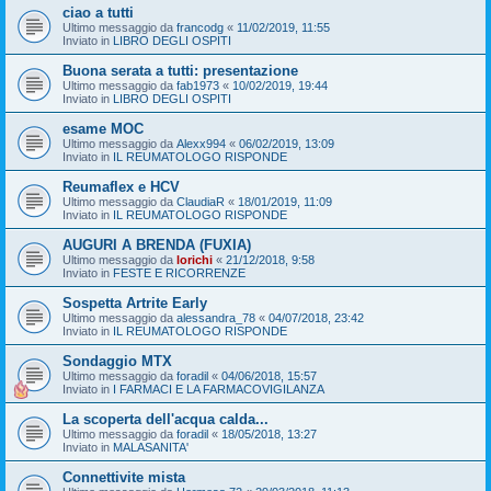
ciao a tutti
Ultimo messaggio da
francodg
«
11/02/2019, 11:55
Inviato in
LIBRO DEGLI OSPITI
Buona serata a tutti: presentazione
Ultimo messaggio da
fab1973
«
10/02/2019, 19:44
Inviato in
LIBRO DEGLI OSPITI
esame MOC
Ultimo messaggio da
Alexx994
«
06/02/2019, 13:09
Inviato in
IL REUMATOLOGO RISPONDE
Reumaflex e HCV
Ultimo messaggio da
ClaudiaR
«
18/01/2019, 11:09
Inviato in
IL REUMATOLOGO RISPONDE
AUGURI A BRENDA (FUXIA)
Ultimo messaggio da
lorichi
«
21/12/2018, 9:58
Inviato in
FESTE E RICORRENZE
Sospetta Artrite Early
Ultimo messaggio da
alessandra_78
«
04/07/2018, 23:42
Inviato in
IL REUMATOLOGO RISPONDE
Sondaggio MTX
Ultimo messaggio da
foradil
«
04/06/2018, 15:57
Inviato in
I FARMACI E LA FARMACOVIGILANZA
La scoperta dell'acqua calda...
Ultimo messaggio da
foradil
«
18/05/2018, 13:27
Inviato in
MALASANITA'
Connettivite mista