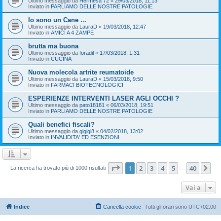
Ultimo messaggio da
Hermesa 72
«
29/03/2018, 11:13
Inviato in
PARLIAMO DELLE NOSTRE PATOLOGIE
Io sono un Cane ...
Ultimo messaggio da
LauraD
«
19/03/2018, 12:47
Inviato in
AMICI A 4 ZAMPE
brutta ma buona
Ultimo messaggio da
foradil
«
17/03/2018, 1:31
Inviato in
CUCINA
Nuova molecola artrite reumatoide
Ultimo messaggio da
LauraD
«
15/03/2018, 9:50
Inviato in
FARMACI BIOTECNOLOGICI
ESPERIENZE INTERVENTI LASER AGLI OCCHI ?
Ultimo messaggio da
pato18181
«
06/03/2018, 19:51
Inviato in
PARLIAMO DELLE NOSTRE PATOLOGIE
Quali benefici fiscali?
Ultimo messaggio da
gigigi8
«
04/02/2018, 13:02
Inviato in
INVALIDITA' ED ESENZIONI
Pagina
1
di
40
1
2
3
4
5
40
Pr
La ricerca ha trovato più di 1000 risultati
…
Vai a
Indice
Cancella cookie
Tutti gli orari sono
UTC+02:00