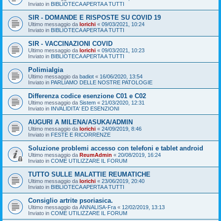
Inviato in
BIBLIOTECA APERTA A TUTTI
SIR - DOMANDE E RISPOSTE SU COVID 19
Ultimo messaggio da
lorichi
«
09/03/2021, 10:24
Inviato in
BIBLIOTECA APERTA A TUTTI
SIR - VACCINAZIONI COVID
Ultimo messaggio da
lorichi
«
09/03/2021, 10:23
Inviato in
BIBLIOTECA APERTA A TUTTI
Polimialgia
Ultimo messaggio da
badiot
«
16/06/2020, 13:54
Inviato in
PARLIAMO DELLE NOSTRE PATOLOGIE
Differenza codice esenzione C01 e C02
Ultimo messaggio da
Sistem
«
21/03/2020, 12:31
Inviato in
INVALIDITA' ED ESENZIONI
AUGURI A MILENA/ASUKA/ADMIN
Ultimo messaggio da
lorichi
«
24/09/2019, 8:46
Inviato in
FESTE E RICORRENZE
Soluzione problemi accesso con telefoni e tablet android
Ultimo messaggio da
ReumAdmin
«
20/08/2019, 16:24
Inviato in
COME UTILIZZARE IL FORUM
TUTTO SULLE MALATTIE REUMATICHE
Ultimo messaggio da
lorichi
«
23/06/2019, 20:40
Inviato in
BIBLIOTECA APERTA A TUTTI
Consiglio artrite psoriasica.
Ultimo messaggio da
ANNALISA-Fra
«
12/02/2019, 13:13
Inviato in
COME UTILIZZARE IL FORUM