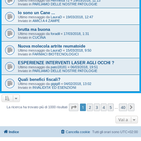
Ultimo messaggio da
Hermesa 72
«
29/03/2018, 11:13
Inviato in
PARLIAMO DELLE NOSTRE PATOLOGIE
Io sono un Cane ...
Ultimo messaggio da
LauraD
«
19/03/2018, 12:47
Inviato in
AMICI A 4 ZAMPE
brutta ma buona
Ultimo messaggio da
foradil
«
17/03/2018, 1:31
Inviato in
CUCINA
Nuova molecola artrite reumatoide
Ultimo messaggio da
LauraD
«
15/03/2018, 9:50
Inviato in
FARMACI BIOTECNOLOGICI
ESPERIENZE INTERVENTI LASER AGLI OCCHI ?
Ultimo messaggio da
pato18181
«
06/03/2018, 19:51
Inviato in
PARLIAMO DELLE NOSTRE PATOLOGIE
Quali benefici fiscali?
Ultimo messaggio da
gigigi8
«
04/02/2018, 13:02
Inviato in
INVALIDITA' ED ESENZIONI
Pagina
1
di
40
1
2
3
4
5
40
Pr
La ricerca ha trovato più di 1000 risultati
…
Vai a
Indice
Cancella cookie
Tutti gli orari sono
UTC+02:00