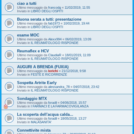
ciao a tutti
Ultimo messaggio da
francodg
«
11/02/2019, 11:55
Inviato in
LIBRO DEGLI OSPITI
Buona serata a tutti: presentazione
Ultimo messaggio da
fab1973
«
10/02/2019, 19:44
Inviato in
LIBRO DEGLI OSPITI
esame MOC
Ultimo messaggio da
Alexx994
«
06/02/2019, 13:09
Inviato in
IL REUMATOLOGO RISPONDE
Reumaflex e HCV
Ultimo messaggio da
ClaudiaR
«
18/01/2019, 11:09
Inviato in
IL REUMATOLOGO RISPONDE
AUGURI A BRENDA (FUXIA)
Ultimo messaggio da
lorichi
«
21/12/2018, 9:58
Inviato in
FESTE E RICORRENZE
Sospetta Artrite Early
Ultimo messaggio da
alessandra_78
«
04/07/2018, 23:42
Inviato in
IL REUMATOLOGO RISPONDE
Sondaggio MTX
Ultimo messaggio da
foradil
«
04/06/2018, 15:57
Inviato in
I FARMACI E LA FARMACOVIGILANZA
La scoperta dell'acqua calda...
Ultimo messaggio da
foradil
«
18/05/2018, 13:27
Inviato in
MALASANITA'
Connettivite mista