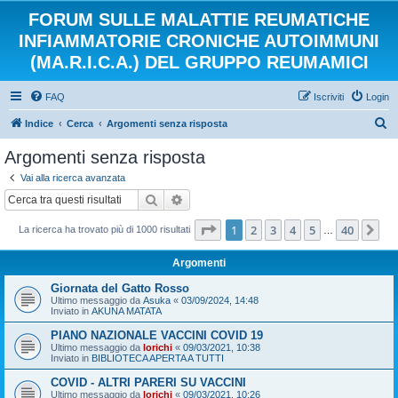
FORUM SULLE MALATTIE REUMATICHE
INFIAMMATORIE CRONICHE AUTOIMMUNI
(MA.R.I.C.A.) DEL GRUPPO REUMAMICI
FAQ
Iscriviti
Login
C
Indice
Cerca
Argomenti senza risposta
e
Argomenti senza risposta
r
Vai alla ricerca avanzata
c
Cerca
Ricerca avanzata
a
Pagina
1
di
40
1
2
3
4
5
40
Pr
La ricerca ha trovato più di 1000 risultati
…
Argomenti
Giornata del Gatto Rosso
Ultimo messaggio da
Asuka
«
03/09/2024, 14:48
Inviato in
AKUNA MATATA
PIANO NAZIONALE VACCINI COVID 19
Ultimo messaggio da
lorichi
«
09/03/2021, 10:38
Inviato in
BIBLIOTECA APERTA A TUTTI
COVID - ALTRI PARERI SU VACCINI
Ultimo messaggio da
lorichi
«
09/03/2021, 10:26