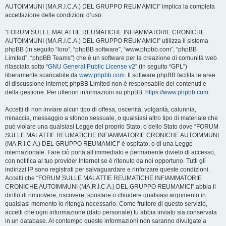
AUTOIMMUNI (MA.R.I.C.A.) DEL GRUPPO REUMAMICI” implica la completa
accettazione delle condizioni d’uso.
“FORUM SULLE MALATTIE REUMATICHE INFIAMMATORIE CRONICHE
AUTOIMMUNI (MA.R.I.C.A.) DEL GRUPPO REUMAMICI” utilizza il sistema
phpBB (in seguito “loro”, “phpBB software”, “www.phpbb.com”, “phpBB
Limited”, “phpBB Teams”) che è un software per la creazione di comunità web
rilasciata sotto “
GNU General Public License v2
” (in seguito “GPL”)
liberamente scaricabile da
www.phpbb.com
. Il software phpBB facilita le aree
di discussione internet; phpBB Limited non è responsabile dei contenuti e
della gestione. Per ulteriori informazioni su phpBB:
https://www.phpbb.com
.
Accetti di non inviare alcun tipo di offesa, oscenità, volgarità, calunnia,
minaccia, messaggio a sfondo sessuale, o qualsiasi altro tipo di materiale che
può violare una qualsiasi Legge del proprio Stato, o dello Stato dove “FORUM
SULLE MALATTIE REUMATICHE INFIAMMATORIE CRONICHE AUTOIMMUNI
(MA.R.I.C.A.) DEL GRUPPO REUMAMICI” è ospitato, o di una Legge
internazionale. Fare ciò porta all’immediato e permanente divieto di accesso,
con notifica al tuo provider Internet se è ritenuto da noi opportuno. Tutti gli
indirizzi IP sono registrati per salvaguardare e rinforzare queste condizioni.
Accetti che “FORUM SULLE MALATTIE REUMATICHE INFIAMMATORIE
CRONICHE AUTOIMMUNI (MA.R.I.C.A.) DEL GRUPPO REUMAMICI” abbia il
diritto di rimuovere, riscrivere, spostare o chiudere qualsiasi argomento in
qualsiasi momento lo ritenga necessario. Come fruitore di questo servizio,
accetti che ogni informazione (dato personale) tu abbia inviato sia conservata
in un database. Al contempo queste informazioni non saranno divulgate a