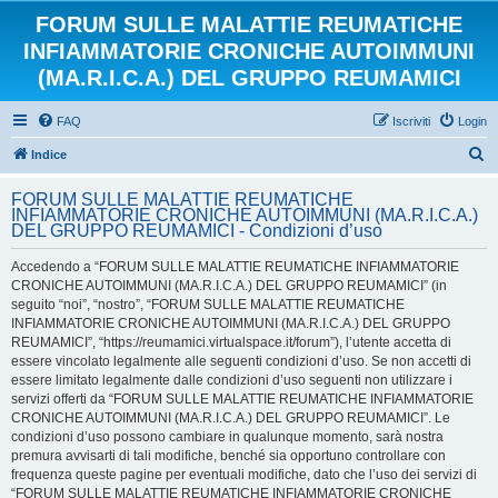
FORUM SULLE MALATTIE REUMATICHE
INFIAMMATORIE CRONICHE AUTOIMMUNI
(MA.R.I.C.A.) DEL GRUPPO REUMAMICI
FAQ
Iscriviti
Login
C
Indice
e
FORUM SULLE MALATTIE REUMATICHE
r
INFIAMMATORIE CRONICHE AUTOIMMUNI (MA.R.I.C.A.)
DEL GRUPPO REUMAMICI - Condizioni d’uso
c
a
Accedendo a “FORUM SULLE MALATTIE REUMATICHE INFIAMMATORIE
CRONICHE AUTOIMMUNI (MA.R.I.C.A.) DEL GRUPPO REUMAMICI” (in
seguito “noi”, “nostro”, “FORUM SULLE MALATTIE REUMATICHE
INFIAMMATORIE CRONICHE AUTOIMMUNI (MA.R.I.C.A.) DEL GRUPPO
REUMAMICI”, “https://reumamici.virtualspace.it/forum”), l’utente accetta di
essere vincolato legalmente alle seguenti condizioni d’uso. Se non accetti di
essere limitato legalmente dalle condizioni d’uso seguenti non utilizzare i
servizi offerti da “FORUM SULLE MALATTIE REUMATICHE INFIAMMATORIE
CRONICHE AUTOIMMUNI (MA.R.I.C.A.) DEL GRUPPO REUMAMICI”. Le
condizioni d’uso possono cambiare in qualunque momento, sarà nostra
premura avvisarti di tali modifiche, benché sia opportuno controllare con
frequenza queste pagine per eventuali modifiche, dato che l’uso dei servizi di
“FORUM SULLE MALATTIE REUMATICHE INFIAMMATORIE CRONICHE