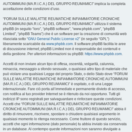
AUTOIMMUNI (MA.R.I.C.A.) DEL GRUPPO REUMAMICI” implica la completa
accettazione delle condizioni d’uso.
“FORUM SULLE MALATTIE REUMATICHE INFIAMMATORIE CRONICHE
AUTOIMMUNI (MA.R.I.C.A.) DEL GRUPPO REUMAMICI” utilizza il sistema
phpBB (in seguito “loro”, “phpBB software”, “www.phpbb.com”, “phpBB
Limited”, “phpBB Teams”) che è un software per la creazione di comunità web
rilasciata sotto “
GNU General Public License v2
” (in seguito “GPL”)
liberamente scaricabile da
www.phpbb.com
. Il software phpBB facilita le aree
di discussione internet; phpBB Limited non è responsabile dei contenuti e
della gestione. Per ulteriori informazioni su phpBB:
https://www.phpbb.com
.
Accetti di non inviare alcun tipo di offesa, oscenità, volgarità, calunnia,
minaccia, messaggio a sfondo sessuale, o qualsiasi altro tipo di materiale che
può violare una qualsiasi Legge del proprio Stato, o dello Stato dove “FORUM
SULLE MALATTIE REUMATICHE INFIAMMATORIE CRONICHE AUTOIMMUNI
(MA.R.I.C.A.) DEL GRUPPO REUMAMICI” è ospitato, o di una Legge
internazionale. Fare ciò porta all’immediato e permanente divieto di accesso,
con notifica al tuo provider Internet se è ritenuto da noi opportuno. Tutti gli
indirizzi IP sono registrati per salvaguardare e rinforzare queste condizioni.
Accetti che “FORUM SULLE MALATTIE REUMATICHE INFIAMMATORIE
CRONICHE AUTOIMMUNI (MA.R.I.C.A.) DEL GRUPPO REUMAMICI” abbia il
diritto di rimuovere, riscrivere, spostare o chiudere qualsiasi argomento in
qualsiasi momento lo ritenga necessario. Come fruitore di questo servizio,
accetti che ogni informazione (dato personale) tu abbia inviato sia conservata
in un database. Al contempo queste informazioni non saranno divulgate a