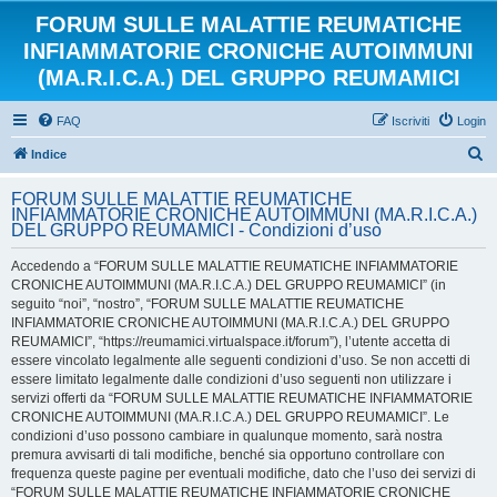
FORUM SULLE MALATTIE REUMATICHE
INFIAMMATORIE CRONICHE AUTOIMMUNI
(MA.R.I.C.A.) DEL GRUPPO REUMAMICI
FAQ
Iscriviti
Login
C
Indice
e
FORUM SULLE MALATTIE REUMATICHE
r
INFIAMMATORIE CRONICHE AUTOIMMUNI (MA.R.I.C.A.)
DEL GRUPPO REUMAMICI - Condizioni d’uso
c
a
Accedendo a “FORUM SULLE MALATTIE REUMATICHE INFIAMMATORIE
CRONICHE AUTOIMMUNI (MA.R.I.C.A.) DEL GRUPPO REUMAMICI” (in
seguito “noi”, “nostro”, “FORUM SULLE MALATTIE REUMATICHE
INFIAMMATORIE CRONICHE AUTOIMMUNI (MA.R.I.C.A.) DEL GRUPPO
REUMAMICI”, “https://reumamici.virtualspace.it/forum”), l’utente accetta di
essere vincolato legalmente alle seguenti condizioni d’uso. Se non accetti di
essere limitato legalmente dalle condizioni d’uso seguenti non utilizzare i
servizi offerti da “FORUM SULLE MALATTIE REUMATICHE INFIAMMATORIE
CRONICHE AUTOIMMUNI (MA.R.I.C.A.) DEL GRUPPO REUMAMICI”. Le
condizioni d’uso possono cambiare in qualunque momento, sarà nostra
premura avvisarti di tali modifiche, benché sia opportuno controllare con
frequenza queste pagine per eventuali modifiche, dato che l’uso dei servizi di
“FORUM SULLE MALATTIE REUMATICHE INFIAMMATORIE CRONICHE