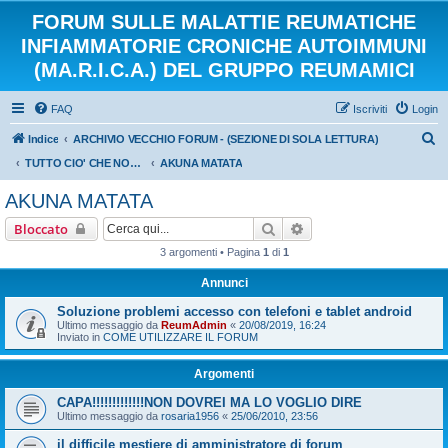
FORUM SULLE MALATTIE REUMATICHE
INFIAMMATORIE CRONICHE AUTOIMMUNI
(MA.R.I.C.A.) DEL GRUPPO REUMAMICI
FAQ
Iscriviti
Login
C
Indice
ARCHIVIO VECCHIO FORUM - (SEZIONE DI SOLA LETTURA)
e
TUTTO CIO' CHE NON VOGLIAMO DIMENTICARE DEL NOSTRO CARO VECCHIO FORUM
AKUNA MATATA
r
AKUNA MATATA
c
Cerca
Ricerca avanzata
Bloccato
a
3 argomenti • Pagina
1
di
1
Annunci
Soluzione problemi accesso con telefoni e tablet android
Ultimo messaggio da
ReumAdmin
«
20/08/2019, 16:24
Inviato in
COME UTILIZZARE IL FORUM
Argomenti
CAPA!!!!!!!!!!!!!NON DOVREI MA LO VOGLIO DIRE
Ultimo messaggio da
rosaria1956
«
25/06/2010, 23:56
il difficile mestiere di amministratore di forum