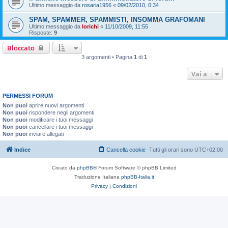
Ultimo messaggio da
rosaria1956
«
09/02/2010, 0:34
SPAM, SPAMMER, SPAMMISTI, INSOMMA GRAFOMANI
Ultimo messaggio da
lorichi
«
11/10/2009, 11:55
Risposte:
9
Bloccato
3 argomenti • Pagina
1
di
1
Vai a
PERMESSI FORUM
Non puoi
aprire nuovi argomenti
Non puoi
rispondere negli argomenti
Non puoi
modificare i tuoi messaggi
Non puoi
cancellare i tuoi messaggi
Non puoi
inviare allegati
Indice
Cancella cookie
Tutti gli orari sono
UTC+02:00
Creato da
phpBB
® Forum Software © phpBB Limited
Traduzione Italiana
phpBB-Italia.it
Privacy
|
Condizioni