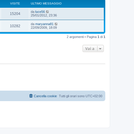
VISITE
ULTIMO MESSAGGIO
da
luce56
15204
25/01/2012, 23:36
da
maryanna81
10282
22/09/2009, 18:09
2 argomenti • Pagina
1
di
1
Vai a
Cancella cookie
Tutti gli orari sono
UTC+02:00