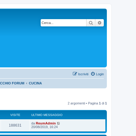
Cerca
Ricerca avanzata
Iscriviti
Login
ECCHIO FORUM
CUCINA
2 argomenti • Pagina
1
di
1
VISITE
ULTIMO MESSAGGIO
da
ReumAdmin
188631
20/08/2019, 16:24