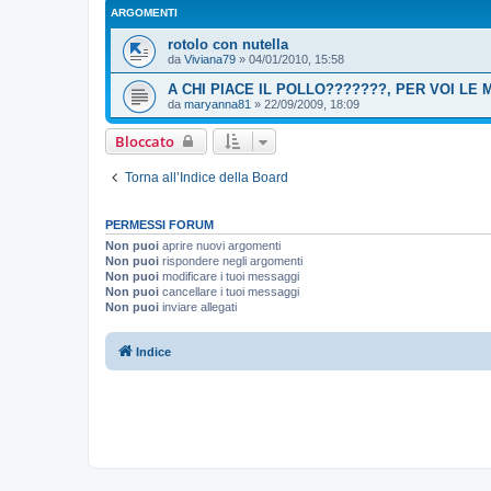
ARGOMENTI
rotolo con nutella
da
Viviana79
»
04/01/2010, 15:58
A CHI PIACE IL POLLO???????, PER VOI LE MI
da
maryanna81
»
22/09/2009, 18:09
Bloccato
Torna all’Indice della Board
PERMESSI FORUM
Non puoi
aprire nuovi argomenti
Non puoi
rispondere negli argomenti
Non puoi
modificare i tuoi messaggi
Non puoi
cancellare i tuoi messaggi
Non puoi
inviare allegati
Indice