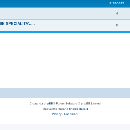
RISPOSTE
4
E SPECIALITA'.....
0
Creato da
phpBB
® Forum Software © phpBB Limited
Traduzione Italiana
phpBB-Italia.it
Privacy
|
Condizioni