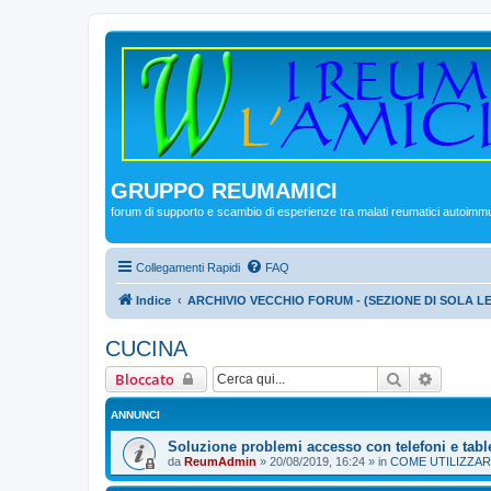
GRUPPO REUMAMICI
forum di supporto e scambio di esperienze tra malati reumatici autoimm
Collegamenti Rapidi
FAQ
Indice
ARCHIVIO VECCHIO FORUM - (SEZIONE DI SOLA L
CUCINA
Cerca
Ricerca
Bloccato
ANNUNCI
Soluzione problemi accesso con telefoni e tabl
da
ReumAdmin
»
20/08/2019, 16:24
» in
COME UTILIZZAR