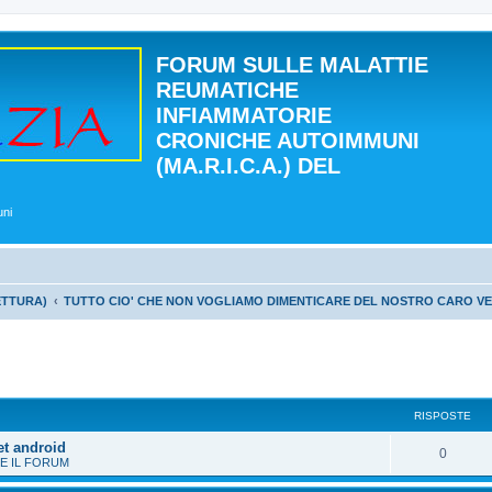
FORUM SULLE MALATTIE
REUMATICHE
INFIAMMATORIE
CRONICHE AUTOIMMUNI
(MA.R.I.C.A.) DEL
uni
ETTURA)
TUTTO CIO' CHE NON VOGLIAMO DIMENTICARE DEL NOSTRO CARO V
 avanzata
RISPOSTE
et android
0
E IL FORUM