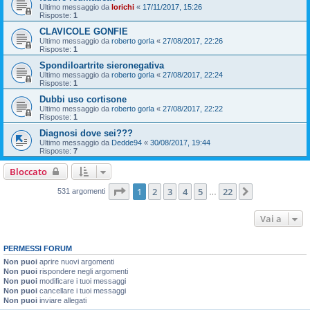
Ultimo messaggio da
lorichi
«
17/11/2017, 15:26
Risposte:
1
CLAVICOLE GONFIE
Ultimo messaggio da
roberto gorla
«
27/08/2017, 22:26
Risposte:
1
Spondiloartrite sieronegativa
Ultimo messaggio da
roberto gorla
«
27/08/2017, 22:24
Risposte:
1
Dubbi uso cortisone
Ultimo messaggio da
roberto gorla
«
27/08/2017, 22:22
Risposte:
1
Diagnosi dove sei???
Ultimo messaggio da
Dedde94
«
30/08/2017, 19:44
Risposte:
7
Bloccato
Pagina
1
di
22
1
2
3
4
5
22
Prossimo
531 argomenti
…
Vai a
PERMESSI FORUM
Non puoi
aprire nuovi argomenti
Non puoi
rispondere negli argomenti
Non puoi
modificare i tuoi messaggi
Non puoi
cancellare i tuoi messaggi
Non puoi
inviare allegati