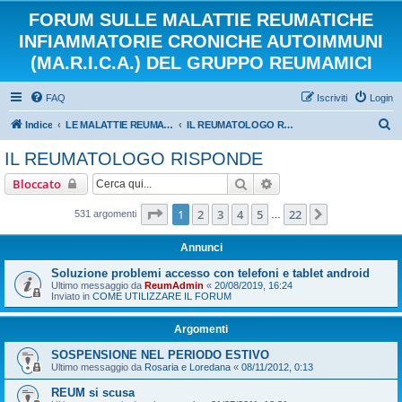
FORUM SULLE MALATTIE REUMATICHE
INFIAMMATORIE CRONICHE AUTOIMMUNI
(MA.R.I.C.A.) DEL GRUPPO REUMAMICI
FAQ
Iscriviti
Login
C
Indice
LE MALATTIE REUMATICHE INFIAMMATORIE CRONICHE AUTOIMMUNI
IL REUMATOLOGO RISPONDE
e
IL REUMATOLOGO RISPONDE
r
Cerca
Ricerca avanzata
Bloccato
c
a
Pagina
1
di
22
1
2
3
4
5
22
Prossimo
531 argomenti
…
Annunci
Soluzione problemi accesso con telefoni e tablet android
Ultimo messaggio da
ReumAdmin
«
20/08/2019, 16:24
Inviato in
COME UTILIZZARE IL FORUM
Argomenti
SOSPENSIONE NEL PERIODO ESTIVO
Ultimo messaggio da
Rosaria e Loredana
«
08/11/2012, 0:13
REUM si scusa