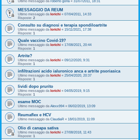
Ultimo messaggio da
roberto gorla
«
31/07/2011, 18:31
MESSAGGIO DA REUM
Ultimo messaggio da
lorichi
«
07/04/2011, 14:33
Risposte:
2
Consulto su diagnosi e terapia spondiloartrite
Ultimo messaggio da
lorichi
«
15/11/2021, 17:38
Risposte:
1
Quale vaccino Covid-19?
Ultimo messaggio da
lorichi
«
17/08/2021, 20:44
Risposte:
1
Artrite?
Ultimo messaggio da
lorichi
«
09/12/2020, 9:31
Risposte:
1
infiltrazioni acido ialuronico anca e artrite psoriasica
Ultimo messaggio da
lorichi
«
25/04/2020, 20:37
Risposte:
1
lividi dopo prurito
Ultimo messaggio da
lorichi
«
04/05/2019, 9:15
Risposte:
1
esame MOC
Ultimo messaggio da
Alexx994
«
06/02/2019, 13:09
Reumaflex e HCV
Ultimo messaggio da
ClaudiaR
«
18/01/2019, 11:09
Olio di canapa sativa
Ultimo messaggio da
lorichi
«
27/08/2018, 11:43
Risposte:
1