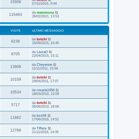
15906
27/11/2016, 9:44
da
mammona
116483
26/02/2021, 13:53
VISITE
ULTIMO MESSAGGIO
da
lorichi
8238
15/09/2015, 16:45
da
LauraD
8705
22/04/2015, 15:11
da
Cheyenne
13908
11/11/2011, 15:56
da
lorichi
10109
29/04/2011, 17:07
da
rosaria1956
10534
18/03/2010, 13:09
da
lorichi
5717
05/06/2019, 18:08
da
luce56
11862
17/06/2016, 14:51
da
Tiffany
12788
21/11/2016, 14:35