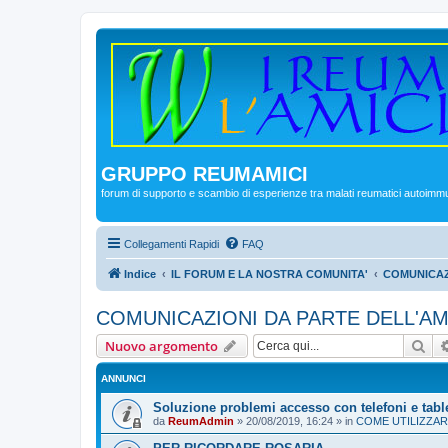
GRUPPO REUMAMICI
forum di supporto e scambio di esperienze tra malati reumatici autoimm
Collegamenti Rapidi
FAQ
Indice
IL FORUM E LA NOSTRA COMUNITA'
COMUNICAZ
COMUNICAZIONI DA PARTE DELL'A
Cer
Nuovo argomento
ANNUNCI
Soluzione problemi accesso con telefoni e tabl
da
ReumAdmin
»
20/08/2019, 16:24
» in
COME UTILIZZAR