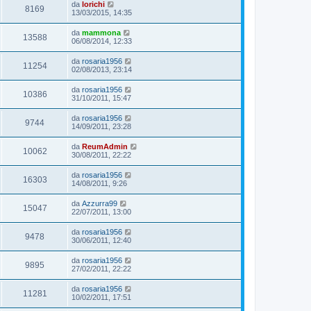
da
lorichi
8169
13/03/2015, 14:35
da
mammona
13588
06/08/2014, 12:33
da
rosaria1956
11254
02/08/2013, 23:14
da
rosaria1956
10386
31/10/2011, 15:47
da
rosaria1956
9744
14/09/2011, 23:28
da
ReumAdmin
10062
30/08/2011, 22:22
da
rosaria1956
16303
14/08/2011, 9:26
da
Azzurra99
15047
22/07/2011, 13:00
da
rosaria1956
9478
30/06/2011, 12:40
da
rosaria1956
9895
27/02/2011, 22:22
da
rosaria1956
11281
10/02/2011, 17:51