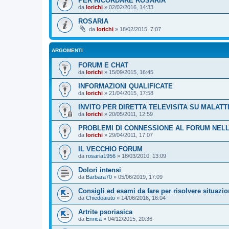
PER RICORDARE ROSARIA
da
lorichi
»
02/02/2016, 14:33
ROSARIA
da
lorichi
»
18/02/2015, 7:07
ARGOMENTI
FORUM E CHAT
da
lorichi
»
15/09/2015, 16:45
INFORMAZIONI QUALIFICATE
da
lorichi
»
21/04/2015, 17:58
INVITO PER DIRETTA TELEVISITA SU MALAT
da
lorichi
»
20/05/2011, 12:59
PROBLEMI DI CONNESSIONE AL FORUM NELL
da
lorichi
»
29/04/2011, 17:07
IL VECCHIO FORUM
da
rosaria1956
»
18/03/2010, 13:09
Dolori intensi
da
Barbara70
»
05/06/2019, 17:09
Consigli ed esami da fare per risolvere situazi
da
Chiedoaiuto
»
14/06/2016, 16:04
Artrite psoriasica
da
Enrica
»
04/12/2015, 20:36