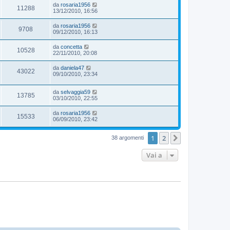
da
rosaria1956
11288
13/12/2010, 16:56
da
rosaria1956
9708
09/12/2010, 16:13
da
concetta
10528
22/11/2010, 20:08
da
daniela47
43022
09/10/2010, 23:34
da
selvaggia59
13785
03/10/2010, 22:55
da
rosaria1956
15533
06/09/2010, 23:42
1
2
Prossimo
38 argomenti
Vai a