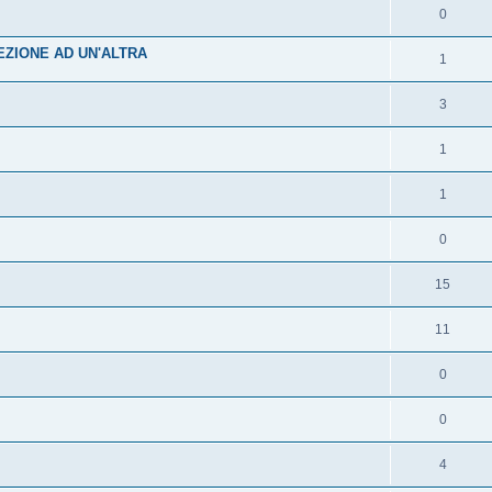
0
ZIONE AD UN'ALTRA
1
3
1
1
0
15
11
0
0
4