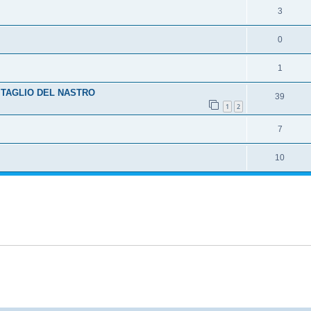
3
0
1
 TAGLIO DEL NASTRO
39
1
2
7
10