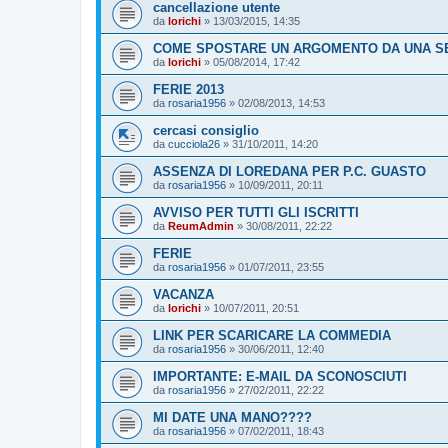
cancellazione utente
da
lorichi
»
13/03/2015, 14:35
COME SPOSTARE UN ARGOMENTO DA UNA SE
da
lorichi
»
05/08/2014, 17:42
FERIE 2013
da
rosaria1956
»
02/08/2013, 14:53
cercasi consiglio
da
cucciola26
»
31/10/2011, 14:20
ASSENZA DI LOREDANA PER P.C. GUASTO
da
rosaria1956
»
10/09/2011, 20:11
AVVISO PER TUTTI GLI ISCRITTI
da
ReumAdmin
»
30/08/2011, 22:22
FERIE
da
rosaria1956
»
01/07/2011, 23:55
VACANZA
da
lorichi
»
10/07/2011, 20:51
LINK PER SCARICARE LA COMMEDIA
da
rosaria1956
»
30/06/2011, 12:40
IMPORTANTE: E-MAIL DA SCONOSCIUTI
da
rosaria1956
»
27/02/2011, 22:22
MI DATE UNA MANO????
da
rosaria1956
»
07/02/2011, 18:43