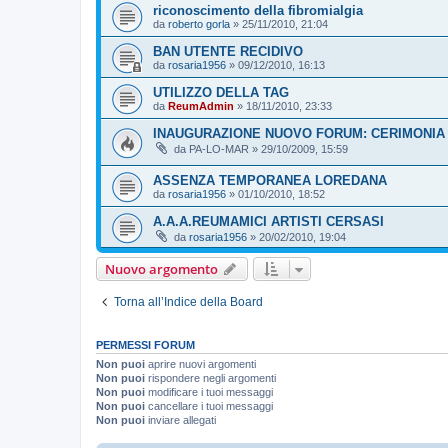
riconoscimento della fibromialgia
da
roberto gorla
»
25/11/2010, 21:04
BAN UTENTE RECIDIVO
da
rosaria1956
»
09/12/2010, 16:13
UTILIZZO DELLA TAG
da
ReumAdmin
»
18/11/2010, 23:33
INAUGURAZIONE NUOVO FORUM: CERIMONIA
da
PA-LO-MAR
»
29/10/2009, 15:59
ASSENZA TEMPORANEA LOREDANA
da
rosaria1956
»
01/10/2010, 18:52
A.A.A.REUMAMICI ARTISTI CERSASI
da
rosaria1956
»
20/02/2010, 19:04
Nuovo argomento
Torna all’Indice della Board
PERMESSI FORUM
Non puoi
aprire nuovi argomenti
Non puoi
rispondere negli argomenti
Non puoi
modificare i tuoi messaggi
Non puoi
cancellare i tuoi messaggi
Non puoi
inviare allegati