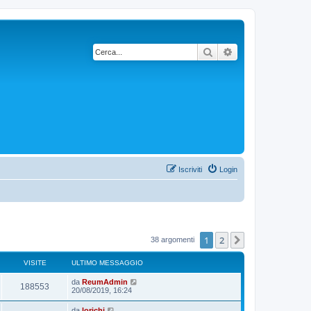
Cerca
Ricerca avanzata
Iscriviti
Login
1
2
Prossimo
38 argomenti
VISITE
ULTIMO MESSAGGIO
da
ReumAdmin
188553
20/08/2019, 16:24
da
lorichi