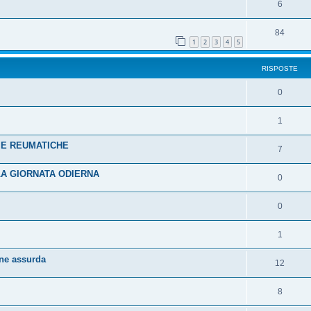
6
84
1
2
3
4
5
RISPOSTE
0
1
TIE REUMATICHE
7
A GIORNATA ODIERNA
0
0
1
one assurda
12
8