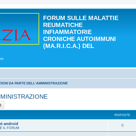
FORUM SULLE MALATTIE
REUMATICHE
INFIAMMATORIE
CRONICHE AUTOIMMUNI
(MA.R.I.C.A.) DEL
uni
IONI DA PARTE DELL'AMMINISTRAZIONE
MMINISTRAZIONE
ca
Ricerca avanzata
RISPOSTE
et android
0
E IL FORUM