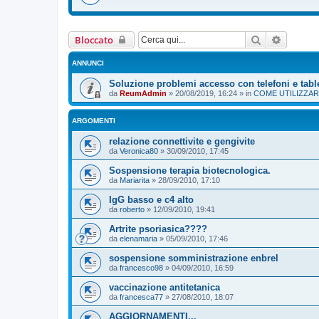
Cerca
Ricerca
Bloccato
ANNUNCI
Soluzione problemi accesso con telefoni e tabl
da
ReumAdmin
»
20/08/2019, 16:24
» in
COME UTILIZZAR
ARGOMENTI
relazione connettivite e gengivite
da
Veronica80
»
30/09/2010, 17:45
Sospensione terapia biotecnologica.
da
Mariarita
»
28/09/2010, 17:10
IgG basso e c4 alto
da
roberto
»
12/09/2010, 19:41
Artrite psoriasica????
da
elenamaria
»
05/09/2010, 17:46
sospensione somministrazione enbrel
da
francesco98
»
04/09/2010, 16:59
vaccinazione antitetanica
da
francesca77
»
27/08/2010, 18:07
AGGIORNAMENTI...