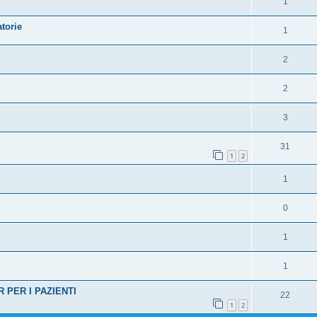
1
torie
1
2
2
3
31
1
2
1
0
1
1
R PER I PAZIENTI
22
1
2