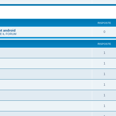
 avanzata
RISPOSTE
et android
0
E IL FORUM
RISPOSTE
1
1
1
1
1
1