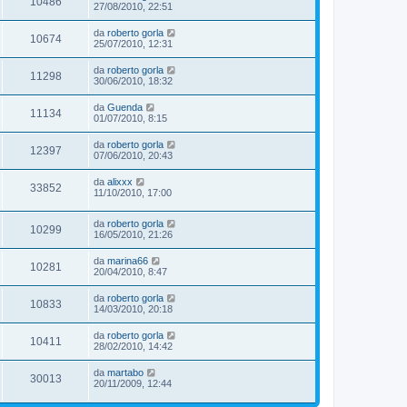
10486
27/08/2010, 22:51
da
roberto gorla
10674
25/07/2010, 12:31
da
roberto gorla
11298
30/06/2010, 18:32
da
Guenda
11134
01/07/2010, 8:15
da
roberto gorla
12397
07/06/2010, 20:43
da
alixxx
33852
11/10/2010, 17:00
da
roberto gorla
10299
16/05/2010, 21:26
da
marina66
10281
20/04/2010, 8:47
da
roberto gorla
10833
14/03/2010, 20:18
da
roberto gorla
10411
28/02/2010, 14:42
da
martabo
30013
20/11/2009, 12:44