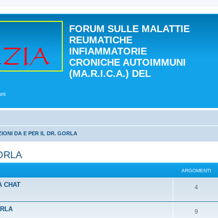
FORUM SULLE MALATTIE
REUMATICHE
INFIAMMATORIE
CRONICHE AUTOIMMUNI
(MA.R.I.C.A.) DEL
uni
ONI DA E PER IL DR. GORLA
ORLA
ARGOMENTI
A CHAT
4
ORLA
9