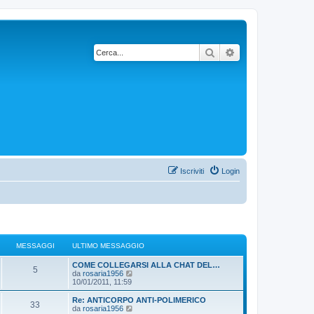
Cerca
Ricerca avanzata
Iscriviti
Login
MESSAGGI
ULTIMO MESSAGGIO
COME COLLEGARSI ALLA CHAT DEL…
5
V
da
rosaria1956
e
10/01/2011, 11:59
d
i
Re: ANTICORPO ANTI-POLIMERICO
33
u
V
da
rosaria1956