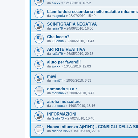
da
alixxx
»
12/08/2010, 16:52
L'amiloidosi secondaria nelle malattie infiamma
da
magnolia
»
23/07/2010, 15:49
SCINTIGRAFIA NEGATIVA
da
rajàa79
»
24/06/2010, 16:06
Che faccio?
da
Guenda
»
23/06/2010, 11:43
ARTRITE REATTIVA
da
rajàa79
»
26/05/2010, 20:18
aiuto per favore!!!
da
alixxx
»
13/05/2010, 12:03
mavi
da
mavi74
»
10/05/2010, 8:53
domanda su a.r
da
marina66
»
20/04/2010, 8:47
atrofia muscolare
da
concetta
»
14/03/2010, 18:16
INFORMAZIONI
da
Giulia73
»
27/02/2010, 10:48
Nuova influenza A(H1N1) - CONSIGLI DELLA SI
da
rosaria1956
»
15/10/2009, 22:26