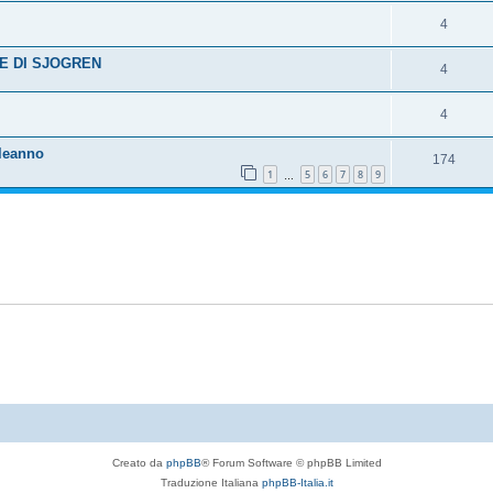
4
ME DI SJOGREN
4
4
pleanno
174
1
5
6
7
8
9
…
Creato da
phpBB
® Forum Software © phpBB Limited
Traduzione Italiana
phpBB-Italia.it