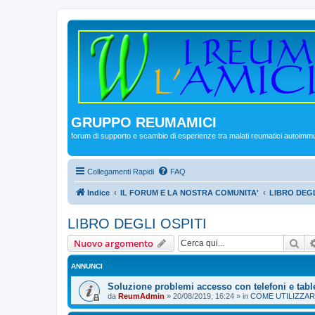
GRUPPO REUMAMICI
forum di supporto e scambio di esperienze tra malati reumatici autoimm
Collegamenti Rapidi
FAQ
Indice
IL FORUM E LA NOSTRA COMUNITA'
LIBRO DEGL
LIBRO DEGLI OSPITI
Cer
Nuovo argomento
ANNUNCI
Soluzione problemi accesso con telefoni e tabl
da
ReumAdmin
»
20/08/2019, 16:24
» in
COME UTILIZZAR