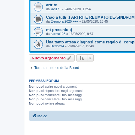
artrite
da
lavi17+
»
24/07/2020, 17:54
Ciao a tutti :) ARTRITE REUMATOIDE-SINDRO
da
Eleonora 2020 +++
»
22/05/2020, 15:45
mi presento :)
da
carme123
»
13/05/2020, 9:57
Una tanto attesa diagnosi come regalo di com
da
Dedde94
»
29/04/2017, 19:48
Nuovo argomento
Torna all’Indice della Board
PERMESSI FORUM
Non puoi
aprire nuovi argomenti
Non puoi
rispondere negli argomenti
Non puoi
modificare i tuoi messaggi
Non puoi
cancellare i tuoi messaggi
Non puoi
inviare allegati
Indice