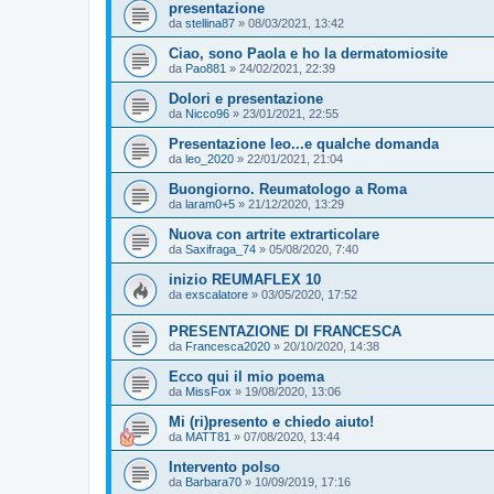
presentazione
da
stellina87
»
08/03/2021, 13:42
Ciao, sono Paola e ho la dermatomiosite
da
Pao881
»
24/02/2021, 22:39
Dolori e presentazione
da
Nicco96
»
23/01/2021, 22:55
Presentazione leo...e qualche domanda
da
leo_2020
»
22/01/2021, 21:04
Buongiorno. Reumatologo a Roma
da
laram0+5
»
21/12/2020, 13:29
Nuova con artrite extrarticolare
da
Saxifraga_74
»
05/08/2020, 7:40
inizio REUMAFLEX 10
da
exscalatore
»
03/05/2020, 17:52
PRESENTAZIONE DI FRANCESCA
da
Francesca2020
»
20/10/2020, 14:38
Ecco qui il mio poema
da
MissFox
»
19/08/2020, 13:06
Mi (ri)presento e chiedo aiuto!
da
MATT81
»
07/08/2020, 13:44
Intervento polso
da
Barbara70
»
10/09/2019, 17:16