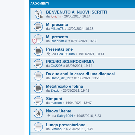
ARGOMENTI
BENVENUTO AI NUOVI ISCRITTI
da
lorichi
»
26/08/2013, 16:14
Mi presento
da
Mikelo76
»
13/09/2024, 16:18
Mi presento
da
Rosaria83+
»
07/12/2021, 16:55
Presentazione
da
luca1981mo
»
19/11/2021, 10:41
INCUBO SCLERODERMIA
da
Gs2205
»
03/06/2021, 19:14
Da due anni in cerca di una diagnosi
da
Dame_de_fer
»
01/06/2021, 13:23
Metotrexato e folina
da
Ziezio
»
25/05/2021, 19:41
Simponi
da
marson
»
14/04/2021, 13:47
Nuovo Utente
da
Sabry1994
»
19/05/2016, 8:23
Lunga presentazione
da
Simone82
»
25/02/2021, 9:49