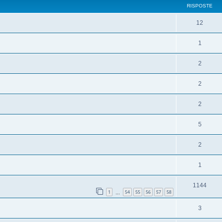
RISPOSTE
12
1
2
2
2
5
2
1
1144
1
54
55
56
57
58
…
3