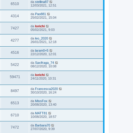
da
stellina87
6510
12/03/2021, 12:51
da
Pao881
4314
25/02/2021, 15:04
da
lorichi
7427
05/02/2021, 9:03
da
leo_2020
4277
26/01/2021, 12:18
da
laram0+5
4516
22/12/2020, 12:01
da
Saxifraga_74
5422
08/12/2020, 10:08
da
lorichi
59471
24/11/2020, 10:31
da
Francesca2020
8497
30/10/2020, 16:24
da
MissFox
6513
20/08/2020, 13:40
da
MATT81
6710
10/08/2020, 18:57
da
Barbara70
7472
27/07/2020, 9:39