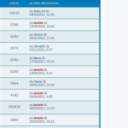
VISITE
ULTIMO MESSAGGIO
da
Boba 64
29516
03/03/2014, 12:04
da
lorichi
2799
13/09/2024, 19:06
da
Sistem
4283
05/02/2022, 13:36
da
SilviaBO
2679
23/11/2021, 0:57
da
liliana
4250
17/06/2021, 18:16
da
lorichi
5248
13/06/2021, 8:47
da
Ziezio
3984
26/05/2021, 15:43
da
lorichi
4142
15/04/2021, 9:05
da
lorichi
305916
28/03/2021, 10:18
da
lorichi
4480
25/03/2021, 19:19