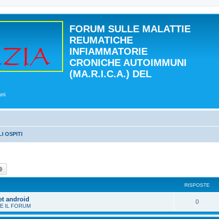
FORUM SULLE MALATTIE
REUMATICHE
INFIAMMATORIE
CRONICHE AUTOIMMUNI
(MA.R.I.C.A.) DEL
uni
I OSPITI
ca
Ricerca avanzata
RISPOSTE
et android
0
E IL FORUM