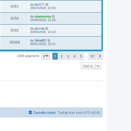
da
lavi17+
6491
25/07/2020, 21:54
da
mammona
9250
23/05/2020, 21:20
da
piccola
6592
20/05/2020, 14:10
da
SilviaBO
95069
05/01/2020, 15:21
Pagina
1
di
57
1
2
3
4
5
57
Prossimo
1409 argomenti
…
Vai a
Cancella cookie
Tutti gli orari sono
UTC+02:00