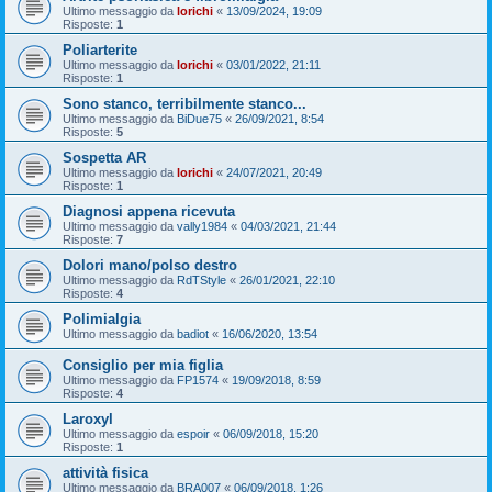
Ultimo messaggio da
lorichi
«
13/09/2024, 19:09
Risposte:
1
Poliarterite
Ultimo messaggio da
lorichi
«
03/01/2022, 21:11
Risposte:
1
Sono stanco, terribilmente stanco...
Ultimo messaggio da
BiDue75
«
26/09/2021, 8:54
Risposte:
5
Sospetta AR
Ultimo messaggio da
lorichi
«
24/07/2021, 20:49
Risposte:
1
Diagnosi appena ricevuta
Ultimo messaggio da
vally1984
«
04/03/2021, 21:44
Risposte:
7
Dolori mano/polso destro
Ultimo messaggio da
RdTStyle
«
26/01/2021, 22:10
Risposte:
4
Polimialgia
Ultimo messaggio da
badiot
«
16/06/2020, 13:54
Consiglio per mia figlia
Ultimo messaggio da
FP1574
«
19/09/2018, 8:59
Risposte:
4
Laroxyl
Ultimo messaggio da
espoir
«
06/09/2018, 15:20
Risposte:
1
attività fisica
Ultimo messaggio da
BRA007
«
06/09/2018, 1:26