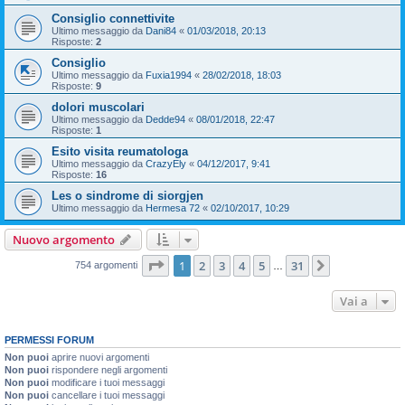
Consiglio connettivite
Ultimo messaggio da
Dani84
«
01/03/2018, 20:13
Risposte:
2
Consiglio
Ultimo messaggio da
Fuxia1994
«
28/02/2018, 18:03
Risposte:
9
dolori muscolari
Ultimo messaggio da
Dedde94
«
08/01/2018, 22:47
Risposte:
1
Esito visita reumatologa
Ultimo messaggio da
CrazyEly
«
04/12/2017, 9:41
Risposte:
16
Les o sindrome di siorgjen
Ultimo messaggio da
Hermesa 72
«
02/10/2017, 10:29
Nuovo argomento
Pagina
1
di
31
1
2
3
4
5
31
Prossimo
754 argomenti
…
Vai a
PERMESSI FORUM
Non puoi
aprire nuovi argomenti
Non puoi
rispondere negli argomenti
Non puoi
modificare i tuoi messaggi
Non puoi
cancellare i tuoi messaggi