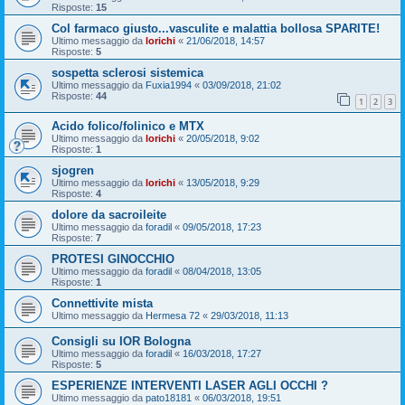
Risposte:
15
Col farmaco giusto...vasculite e malattia bollosa SPARITE!
Ultimo messaggio da
lorichi
«
21/06/2018, 14:57
Risposte:
5
sospetta sclerosi sistemica
Ultimo messaggio da
Fuxia1994
«
03/09/2018, 21:02
Risposte:
44
1
2
3
Acido folico/folinico e MTX
Ultimo messaggio da
lorichi
«
20/05/2018, 9:02
Risposte:
1
sjogren
Ultimo messaggio da
lorichi
«
13/05/2018, 9:29
Risposte:
4
dolore da sacroileite
Ultimo messaggio da
foradil
«
09/05/2018, 17:23
Risposte:
7
PROTESI GINOCCHIO
Ultimo messaggio da
foradil
«
08/04/2018, 13:05
Risposte:
1
Connettivite mista
Ultimo messaggio da
Hermesa 72
«
29/03/2018, 11:13
Consigli su IOR Bologna
Ultimo messaggio da
foradil
«
16/03/2018, 17:27
Risposte:
5
ESPERIENZE INTERVENTI LASER AGLI OCCHI ?
Ultimo messaggio da
pato18181
«
06/03/2018, 19:51