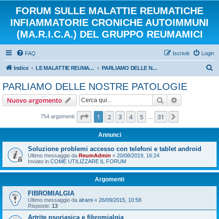
FORUM SULLE MALATTIE REUMATICHE
INFIAMMATORIE CRONICHE AUTOIMMUNI
(MA.R.I.C.A.) DEL GRUPPO REUMAMICI
FAQ
Iscriviti
Login
C
Indice
LE MALATTIE REUMATICHE INFIAMMATORIE CRONICHE AUTOIMMUNI
PARLIAMO DELLE NOSTRE PATOLOGIE
e
PARLIAMO DELLE NOSTRE PATOLOGIE
r
Cerca
Ricerca avan
Nuovo argomento
c
a
Pagina
1
di
31
1
2
3
4
5
31
Prossimo
754 argomenti
…
Annunci
Soluzione problemi accesso con telefoni e tablet android
Ultimo messaggio da
ReumAdmin
«
20/08/2019, 16:24
Inviato in
COME UTILIZZARE IL FORUM
Argomenti
FIBROMIALGIA
Ultimo messaggio da
alrami
«
26/09/2015, 10:58
Risposte:
13
Artrite psoriasica e fibromialgia