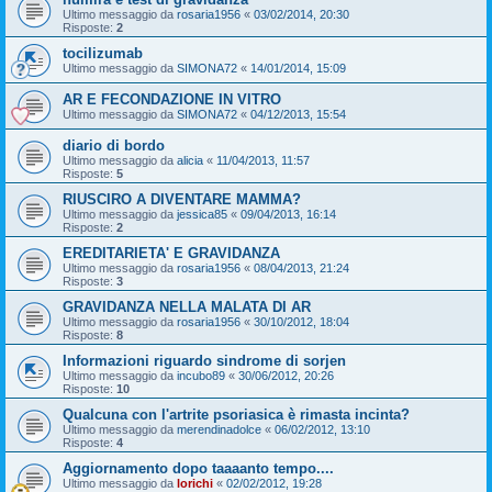
Ultimo messaggio da
rosaria1956
«
03/02/2014, 20:30
Risposte:
2
tocilizumab
Ultimo messaggio da
SIMONA72
«
14/01/2014, 15:09
AR E FECONDAZIONE IN VITRO
Ultimo messaggio da
SIMONA72
«
04/12/2013, 15:54
diario di bordo
Ultimo messaggio da
alicia
«
11/04/2013, 11:57
Risposte:
5
RIUSCIRO A DIVENTARE MAMMA?
Ultimo messaggio da
jessica85
«
09/04/2013, 16:14
Risposte:
2
EREDITARIETA' E GRAVIDANZA
Ultimo messaggio da
rosaria1956
«
08/04/2013, 21:24
Risposte:
3
GRAVIDANZA NELLA MALATA DI AR
Ultimo messaggio da
rosaria1956
«
30/10/2012, 18:04
Risposte:
8
Informazioni riguardo sindrome di sorjen
Ultimo messaggio da
incubo89
«
30/06/2012, 20:26
Risposte:
10
Qualcuna con l'artrite psoriasica è rimasta incinta?
Ultimo messaggio da
merendinadolce
«
06/02/2012, 13:10
Risposte:
4
Aggiornamento dopo taaaanto tempo....
Ultimo messaggio da
lorichi
«
02/02/2012, 19:28