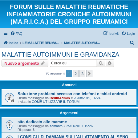
FORUM SULLE MALATTIE REUMATICHE
INFIAMMATORIE CRONICHE AUTOIMMUNI
(MA.R.I.C.A.) DEL GRUPPO REUMAMICI
FAQ
Iscriviti
Login
C
Indice
LE MALATTIE REUMATICHE INFIAMMATORIE CRONICHE AUTOIMMUNI
MALATTIE AUTOIMMUNI E GRAVIDANZA
e
MALATTIE AUTOIMMUNI E GRAVIDANZA
r
Cerca
Ricerca avan
Nuovo argomento
c
a
1
2
3
Prossimo
70 argomenti
Annunci
Soluzione problemi accesso con telefoni e tablet android
Ultimo messaggio da
ReumAdmin
«
20/08/2019, 16:24
Inviato in
COME UTILIZZARE IL FORUM
Argomenti
sito dedicato alle mamme
Ultimo messaggio da
samanta
«
25/11/2010, 15:26
Risposte:
3
I CONSIGLI DI DAMIANA SULL'ALLATTAMENTO AL SENO