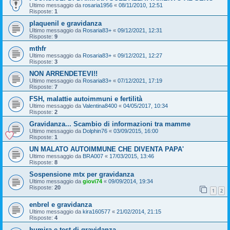
Ultimo messaggio da
rosaria1956
«
08/11/2010, 12:51
Risposte:
1
plaquenil e gravidanza
Ultimo messaggio da
Rosaria83+
«
09/12/2021, 12:31
Risposte:
9
mthfr
Ultimo messaggio da
Rosaria83+
«
09/12/2021, 12:27
Risposte:
3
NON ARRENDETEVI!!
Ultimo messaggio da
Rosaria83+
«
07/12/2021, 17:19
Risposte:
7
FSH, malattie autoimmuni e fertilità
Ultimo messaggio da
Valentina8400
«
04/05/2017, 10:34
Risposte:
2
Gravidanza... Scambio di informazioni tra mamme
Ultimo messaggio da
Dolphin76
«
03/09/2015, 16:00
Risposte:
1
UN MALATO AUTOIMMUNE CHE DIVENTA PAPA'
Ultimo messaggio da
BRA007
«
17/03/2015, 13:46
Risposte:
8
Sospensione mtx per gravidanza
Ultimo messaggio da
giovi74
«
09/09/2014, 19:34
Risposte:
20
1
2
enbrel e gravidanza
Ultimo messaggio da
kira160577
«
21/02/2014, 21:15
Risposte:
4
humira e test di gravidanza