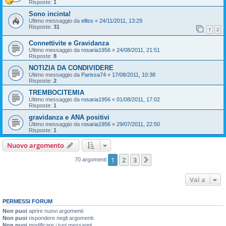
Risposte:
1
Sono incinta!
Ultimo messaggio da
elliss
«
24/11/2011, 13:29
Risposte:
31
1
2
Connettivite e Gravidanza
Ultimo messaggio da
rosaria1956
«
24/08/2011, 21:51
Risposte:
8
NOTIZIA DA CONDIVIDERE
Ultimo messaggio da
Parissa74
«
17/08/2011, 10:38
Risposte:
2
TREMBOCITEMIA
Ultimo messaggio da
rosaria1956
«
01/08/2011, 17:02
Risposte:
1
gravidanza e ANA positivi
Ultimo messaggio da
rosaria1956
«
29/07/2011, 22:50
Risposte:
1
Nuovo argomento
1
2
3
Prossimo
70 argomenti
Vai a
PERMESSI FORUM
Non puoi
aprire nuovi argomenti
Non puoi
rispondere negli argomenti
Non puoi
modificare i tuoi messaggi