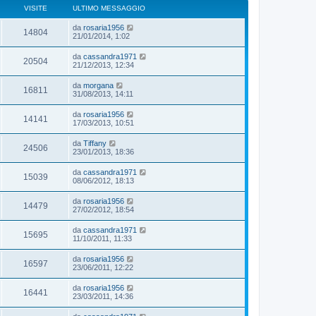
VISITE
ULTIMO MESSAGGIO
da
rosaria1956
14804
21/01/2014, 1:02
da
cassandra1971
20504
21/12/2013, 12:34
da
morgana
16811
31/08/2013, 14:11
da
rosaria1956
14141
17/03/2013, 10:51
da
Tiffany
24506
23/01/2013, 18:36
da
cassandra1971
15039
08/06/2012, 18:13
da
rosaria1956
14479
27/02/2012, 18:54
da
cassandra1971
15695
11/10/2011, 11:33
da
rosaria1956
16597
23/06/2011, 12:22
da
rosaria1956
16441
23/03/2011, 14:36