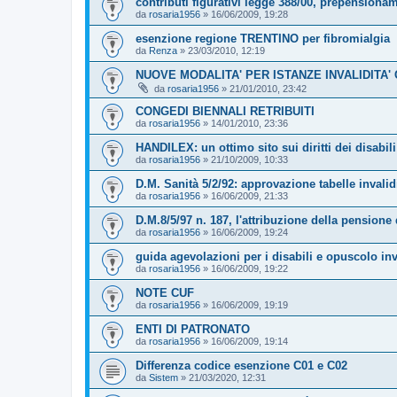
contributi figurativi legge 388/00, prepensiona
da
rosaria1956
»
16/06/2009, 19:28
esenzione regione TRENTINO per fibromialgia
da
Renza
»
23/03/2010, 12:19
NUOVE MODALITA' PER ISTANZE INVALIDITA' 
da
rosaria1956
»
21/01/2010, 23:42
CONGEDI BIENNALI RETRIBUITI
da
rosaria1956
»
14/01/2010, 23:36
HANDILEX: un ottimo sito sui diritti dei disabili
da
rosaria1956
»
21/10/2009, 10:33
D.M. Sanità 5/2/92: approvazione tabelle invalid
da
rosaria1956
»
16/06/2009, 21:33
D.M.8/5/97 n. 187, l'attribuzione della pensione 
da
rosaria1956
»
16/06/2009, 19:24
guida agevolazioni per i disabili e opuscolo inv
da
rosaria1956
»
16/06/2009, 19:22
NOTE CUF
da
rosaria1956
»
16/06/2009, 19:19
ENTI DI PATRONATO
da
rosaria1956
»
16/06/2009, 19:14
Differenza codice esenzione C01 e C02
da
Sistem
»
21/03/2020, 12:31