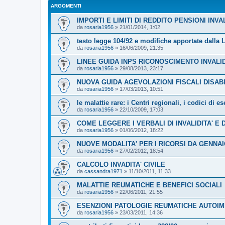
ARGOMENTI
IMPORTI E LIMITI DI REDDITO PENSIONI INVA
da
rosaria1956
»
21/01/2014, 1:02
testo legge 104/92 e modifiche apportate dalla 
da
rosaria1956
»
16/06/2009, 21:35
LINEE GUIDA INPS RICONOSCIMENTO INVALID
da
rosaria1956
»
29/08/2013, 23:17
NUOVA GUIDA AGEVOLAZIONI FISCALI DISABI
da
rosaria1956
»
17/03/2013, 10:51
le malattie rare: i Centri regionali, i codici di e
da
rosaria1956
»
22/10/2009, 17:03
COME LEGGERE I VERBALI DI INVALIDITA' E 
da
rosaria1956
»
01/06/2012, 18:22
NUOVE MODALITA' PER I RICORSI DA GENNAI
da
rosaria1956
»
27/02/2012, 18:54
CALCOLO INVADITA' CIVILE
da
cassandra1971
»
11/10/2011, 11:33
MALATTIE REUMATICHE E BENEFICI SOCIALI
da
rosaria1956
»
22/06/2011, 21:55
ESENZIONI PATOLOGIE REUMATICHE AUTOI
da
rosaria1956
»
23/03/2011, 14:36