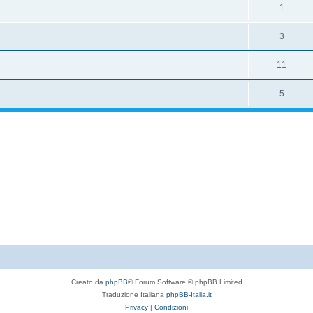
1
3
11
5
Creato da
phpBB
® Forum Software © phpBB Limited
Traduzione Italiana
phpBB-Italia.it
Privacy
|
Condizioni