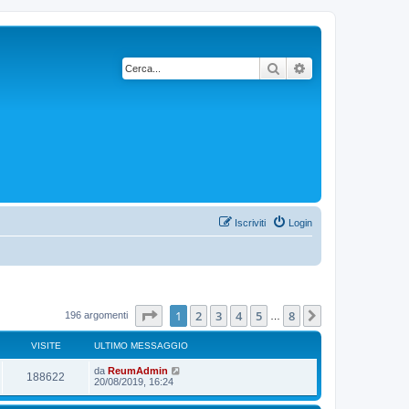
Cerca
Ricerca avanzata
Iscriviti
Login
Pagina
1
di
8
1
2
3
4
5
8
Prossimo
196 argomenti
…
VISITE
ULTIMO MESSAGGIO
da
ReumAdmin
188622
20/08/2019, 16:24