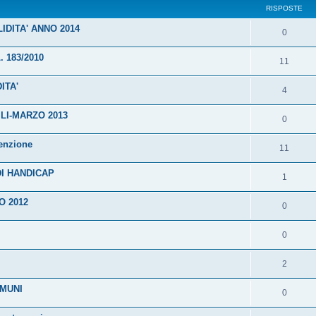
RISPOSTE
LIDITA' ANNO 2014
0
L. 183/2010
11
ITA'
4
LI-MARZO 2013
0
senzione
11
DI HANDICAP
1
O 2012
0
0
2
MMUNI
0