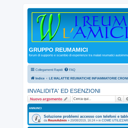
GRUPPO REUMAMICI
forum di supporto e scambio di esperienze tra malati reumatici autoimm
Collegamenti Rapidi
FAQ
Indice
LE MALATTIE REUMATICHE INFIAMMATORIE CRON
INVALIDITA' ED ESENZIONI
Cer
Nuovo argomento
ANNUNCI
Soluzione problemi accesso con telefoni e tabl
da
ReumAdmin
»
20/08/2019, 16:24
» in
COME UTILIZZAR