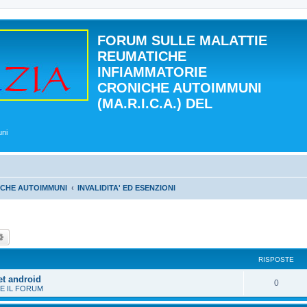
FORUM SULLE MALATTIE
REUMATICHE
INFIAMMATORIE
CRONICHE AUTOIMMUNI
(MA.R.I.C.A.) DEL
uni
ICHE AUTOIMMUNI
INVALIDITA' ED ESENZIONI
ca
Ricerca avanzata
RISPOSTE
et android
0
E IL FORUM