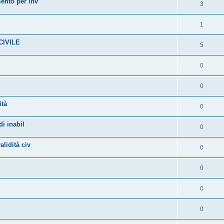
mento per inv
3
1
CIVILE
5
0
0
ità
0
di inabil
0
alidità civ
0
0
0
0