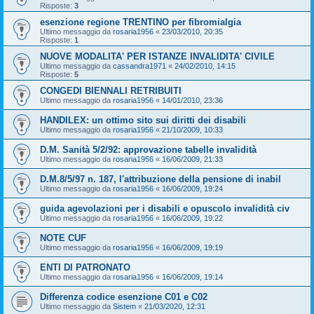
Risposte:
3
esenzione regione TRENTINO per fibromialgia
Ultimo messaggio da
rosaria1956
«
23/03/2010, 20:35
Risposte:
1
NUOVE MODALITA' PER ISTANZE INVALIDITA' CIVILE
Ultimo messaggio da
cassandra1971
«
24/02/2010, 14:15
Risposte:
5
CONGEDI BIENNALI RETRIBUITI
Ultimo messaggio da
rosaria1956
«
14/01/2010, 23:36
HANDILEX: un ottimo sito sui diritti dei disabili
Ultimo messaggio da
rosaria1956
«
21/10/2009, 10:33
D.M. Sanità 5/2/92: approvazione tabelle invalidità
Ultimo messaggio da
rosaria1956
«
16/06/2009, 21:33
D.M.8/5/97 n. 187, l'attribuzione della pensione di inabil
Ultimo messaggio da
rosaria1956
«
16/06/2009, 19:24
guida agevolazioni per i disabili e opuscolo invalidità civ
Ultimo messaggio da
rosaria1956
«
16/06/2009, 19:22
NOTE CUF
Ultimo messaggio da
rosaria1956
«
16/06/2009, 19:19
ENTI DI PATRONATO
Ultimo messaggio da
rosaria1956
«
16/06/2009, 19:14
Differenza codice esenzione C01 e C02
Ultimo messaggio da
Sistem
«
21/03/2020, 12:31