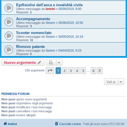
Epifisiolisi dell'anca e invalidità civile
Ultimo messaggio da
lorichi
«
05/09/2019, 8:00
Risposte:
1
Accompagnamento
Ultimo messaggio da
Sistem
«
05/06/2019, 10:56
Risposte:
3
Scooter nomenclato
Ultimo messaggio da
Sistem
«
30/05/2019, 10:19
Risposte:
11
Rinnovo patente
Ultimo messaggio da
Sistem
«
04/04/2019, 9:23
Risposte:
5
Nuovo argomento
Pagina
1
di
8
1
2
3
4
5
8
Prossimo
196 argomenti
…
Vai a
PERMESSI FORUM
Non puoi
aprire nuovi argomenti
Non puoi
rispondere negli argomenti
Non puoi
modificare i tuoi messaggi
Non puoi
cancellare i tuoi messaggi
Non puoi
inviare allegati
Indice
Cancella cookie
Tutti gli orari sono
UTC+02:00