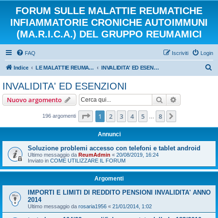
FORUM SULLE MALATTIE REUMATICHE
INFIAMMATORIE CRONICHE AUTOIMMUNI
(MA.R.I.C.A.) DEL GRUPPO REUMAMICI
FAQ
Iscriviti
Login
C
Indice
LE MALATTIE REUMATICHE INFIAMMATORIE CRONICHE AUTOIMMUNI
INVALIDITA' ED ESENZIONI
e
INVALIDITA' ED ESENZIONI
r
Cerca
Ricerca avan
Nuovo argomento
c
a
Pagina
1
di
8
1
2
3
4
5
8
Prossimo
196 argomenti
…
Annunci
Soluzione problemi accesso con telefoni e tablet android
Ultimo messaggio da
ReumAdmin
«
20/08/2019, 16:24
Inviato in
COME UTILIZZARE IL FORUM
Argomenti
IMPORTI E LIMITI DI REDDITO PENSIONI INVALIDITA' ANNO
2014
Ultimo messaggio da
rosaria1956
«
21/01/2014, 1:02