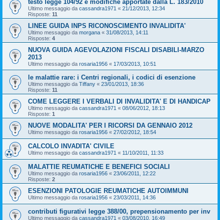
testo legge 104/92 e modifiche apportate dalla L. 183/2010
Ultimo messaggio da
cassandra1971
«
21/12/2013, 12:34
Risposte:
11
LINEE GUIDA INPS RICONOSCIMENTO INVALIDITA'
Ultimo messaggio da
morgana
«
31/08/2013, 14:11
Risposte:
4
NUOVA GUIDA AGEVOLAZIONI FISCALI DISABILI-MARZO
2013
Ultimo messaggio da
rosaria1956
«
17/03/2013, 10:51
le malattie rare: i Centri regionali, i codici di esenzione
Ultimo messaggio da
Tiffany
«
23/01/2013, 18:36
Risposte:
11
COME LEGGERE I VERBALI DI INVALIDITA' E DI HANDICAP
Ultimo messaggio da
cassandra1971
«
08/06/2012, 18:13
Risposte:
1
NUOVE MODALITA' PER I RICORSI DA GENNAIO 2012
Ultimo messaggio da
rosaria1956
«
27/02/2012, 18:54
CALCOLO INVADITA' CIVILE
Ultimo messaggio da
cassandra1971
«
11/10/2011, 11:33
MALATTIE REUMATICHE E BENEFICI SOCIALI
Ultimo messaggio da
rosaria1956
«
23/06/2011, 12:22
Risposte:
2
ESENZIONI PATOLOGIE REUMATICHE AUTOIMMUNI
Ultimo messaggio da
rosaria1956
«
23/03/2011, 14:36
contributi figurativi legge 388/00, prepensionamento per inv
Ultimo messaggio da
cassandra1971
«
03/08/2010, 16:49