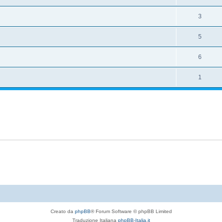
3
5
6
1
Creato da
phpBB
® Forum Software © phpBB Limited
Traduzione Italiana
phpBB-Italia.it