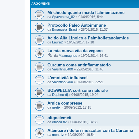
ARGOMENTI
Mi chiedo quanto incida l'alimentazione
da
Spaventata_82
»
04/04/2016, 5:44
Protocollo Paleo Autoimmune
da
Emanuela_Brasil
»
28/08/2015, 11:37
Acido Alfa Lipoico e Palmitoiletanolamide
da
LauraD
»
16/02/2017, 17:18
La mia nuova vita da vegano
da
Maxmagnus
»
19/09/2014, 16:41
Curcuma come antinfiammatorio
da
Valentina8400
»
22/05/2016, 11:40
L'emotività influisce!
da
Valentina8400
»
07/08/2015, 22:21
BOSWELLIA cortisone naturale
da
Daphne-dj
»
04/06/2015, 19:04
Arnica compresse
da
gretix
»
20/09/2012, 17:15
oligoelemeti
da
chicca 82
»
06/03/2015, 14:38
Attenuare i dolori muscolari con la Curcuma
da
monstiz
»
12/08/2010, 19:54