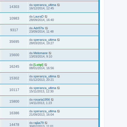
da
speranza_ultima
14303
16/12/2014, 12:45
da
LauraD
10983
28/09/2014, 16:40
da
Adr87tv
9317
23/09/2014, 11:48
da
speranza_ultima
35695
28/03/2014, 19:27
da
Melomane
15600
13/03/2014, 9:10
da
[Luigi]
16245
08/01/2014, 16:56
da
speranza_ultima
15302
01/12/2013, 20:21
da
speranza_ultima
10117
15/11/2013, 12:30
da
rosaria1956
15800
14/11/2013, 1:23
da
speranza_ultima
16386
21/09/2013, 16:04
da
rajàa79
14478
30/07/2013, 11:01