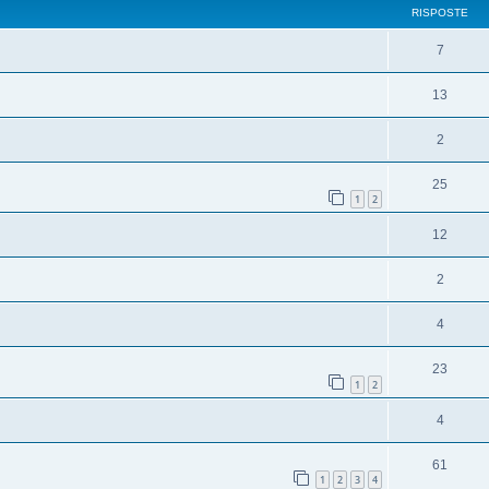
RISPOSTE
7
13
2
25
1
2
12
2
4
23
1
2
4
61
1
2
3
4