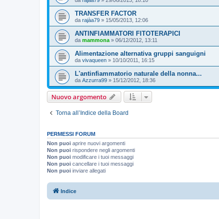
da
rajàa79
»
29/06/2013, 18:10
TRANSFER FACTOR
da
rajàa79
»
15/05/2013, 12:06
ANTINFIAMMATORI FITOTERAPICI
da
mammona
»
06/12/2012, 13:11
Alimentazione alternativa gruppi sanguigni
da
vivaqueen
»
10/10/2011, 16:15
L'antinfiammatorio naturale della nonna...
da
Azzurra99
»
15/12/2012, 18:36
Nuovo argomento
Torna all’Indice della Board
PERMESSI FORUM
Non puoi
aprire nuovi argomenti
Non puoi
rispondere negli argomenti
Non puoi
modificare i tuoi messaggi
Non puoi
cancellare i tuoi messaggi
Non puoi
inviare allegati
Indice