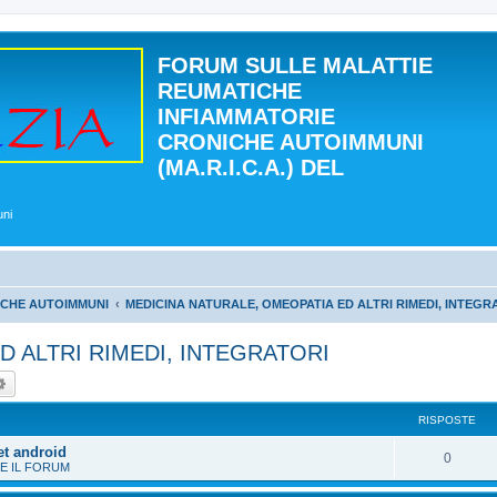
FORUM SULLE MALATTIE
REUMATICHE
INFIAMMATORIE
CRONICHE AUTOIMMUNI
(MA.R.I.C.A.) DEL
uni
ICHE AUTOIMMUNI
MEDICINA NATURALE, OMEOPATIA ED ALTRI RIMEDI, INTEGR
D ALTRI RIMEDI, INTEGRATORI
ca
Ricerca avanzata
RISPOSTE
et android
0
E IL FORUM