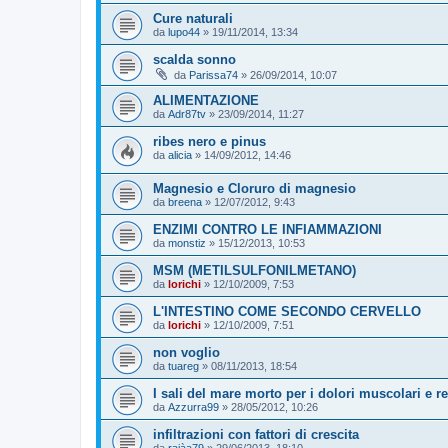
Cure naturali
da
lupo44
»
19/11/2014, 13:34
scalda sonno
da
Parissa74
»
26/09/2014, 10:07
ALIMENTAZIONE
da
Adr87tv
»
23/09/2014, 11:27
ribes nero e pinus
da
alicia
»
14/09/2012, 14:46
Magnesio e Cloruro di magnesio
da
breena
»
12/07/2012, 9:43
ENZIMI CONTRO LE INFIAMMAZIONI
da
monstiz
»
15/12/2013, 10:53
MSM (METILSULFONILMETANO)
da
lorichi
»
12/10/2009, 7:53
L'INTESTINO COME SECONDO CERVELLO
da
lorichi
»
12/10/2009, 7:51
non voglio
da
tuareg
»
08/11/2013, 18:54
I sali del mare morto per i dolori muscolari e r
da
Azzurra99
»
28/05/2012, 10:26
infiltrazioni con fattori di crescita