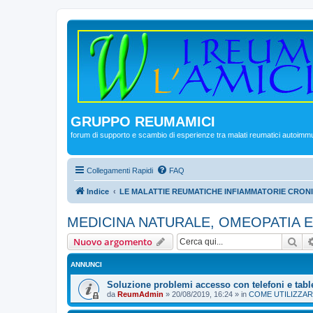
GRUPPO REUMAMICI
forum di supporto e scambio di esperienze tra malati reumatici autoimm
Collegamenti Rapidi
FAQ
Indice
LE MALATTIE REUMATICHE INFIAMMATORIE CRON
MEDICINA NATURALE, OMEOPATIA E
Cer
Nuovo argomento
ANNUNCI
Soluzione problemi accesso con telefoni e tabl
da
ReumAdmin
»
20/08/2019, 16:24
» in
COME UTILIZZAR