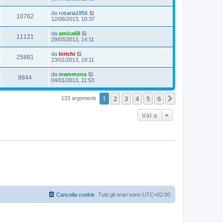
da
rosaria1956
10762
12/06/2013, 10:37
da
amica68
11121
29/03/2013, 14:11
da
lorichi
25881
23/01/2013, 19:11
da
mammona
9844
04/01/2013, 11:53
1
2
3
4
5
6
Prossimo
133 argomenti
Vai a
Cancella cookie
Tutti gli orari sono
UTC+02:00