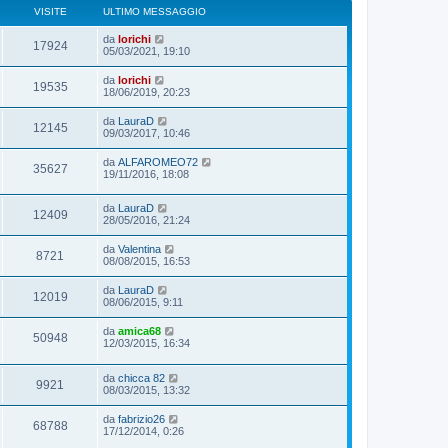
VISITE
ULTIMO MESSAGGIO
da
lorichi
17924
05/03/2021, 19:10
da
lorichi
19535
18/06/2019, 20:23
da
LauraD
12145
09/03/2017, 10:46
da
ALFAROMEO72
35627
19/11/2016, 18:08
da
LauraD
12409
28/05/2016, 21:24
da
Valentina
8721
08/08/2015, 16:53
da
LauraD
12019
08/06/2015, 9:11
da
amica68
50948
12/03/2015, 16:34
da
chicca 82
9921
08/03/2015, 13:32
da
fabrizio26
68788
17/12/2014, 0:26