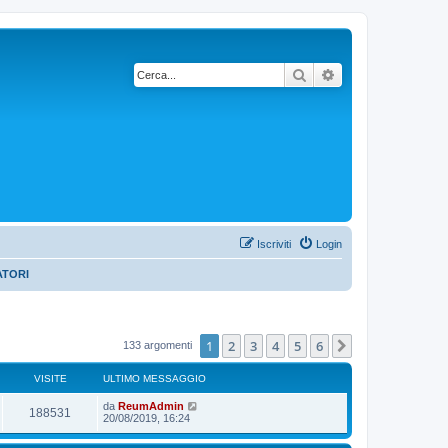
Cerca
Ricerca avanzata
Iscriviti
Login
ATORI
1
2
3
4
5
6
Prossimo
133 argomenti
VISITE
ULTIMO MESSAGGIO
da
ReumAdmin
188531
20/08/2019, 16:24