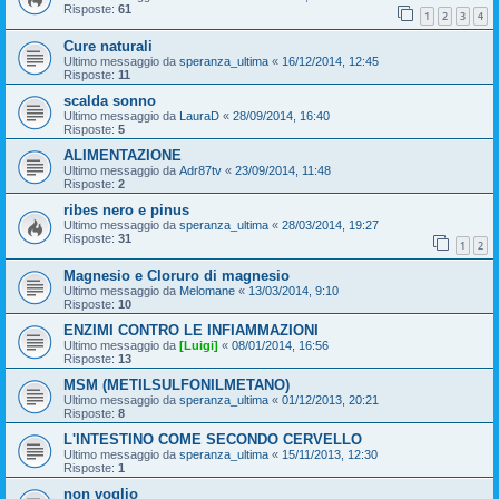
Risposte:
61
1
2
3
4
Cure naturali
Ultimo messaggio da
speranza_ultima
«
16/12/2014, 12:45
Risposte:
11
scalda sonno
Ultimo messaggio da
LauraD
«
28/09/2014, 16:40
Risposte:
5
ALIMENTAZIONE
Ultimo messaggio da
Adr87tv
«
23/09/2014, 11:48
Risposte:
2
ribes nero e pinus
Ultimo messaggio da
speranza_ultima
«
28/03/2014, 19:27
Risposte:
31
1
2
Magnesio e Cloruro di magnesio
Ultimo messaggio da
Melomane
«
13/03/2014, 9:10
Risposte:
10
ENZIMI CONTRO LE INFIAMMAZIONI
Ultimo messaggio da
[Luigi]
«
08/01/2014, 16:56
Risposte:
13
MSM (METILSULFONILMETANO)
Ultimo messaggio da
speranza_ultima
«
01/12/2013, 20:21
Risposte:
8
L'INTESTINO COME SECONDO CERVELLO
Ultimo messaggio da
speranza_ultima
«
15/11/2013, 12:30
Risposte:
1
non voglio