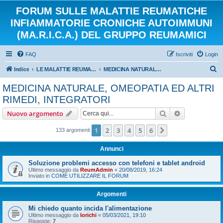
FORUM SULLE MALATTIE REUMATICHE
INFIAMMATORIE CRONICHE AUTOIMMUNI
(MA.R.I.C.A.) DEL GRUPPO REUMAMICI
FAQ
Iscriviti
Login
C
Indice
LE MALATTIE REUMATICHE INFIAMMATORIE CRONICHE AUTOIMMUNI
MEDICINA NATURALE, OMEOPATIA ED ALTRI RIMEDI, INTEGRATORI
e
MEDICINA NATURALE, OMEOPATIA ED ALTRI
r
RIMEDI, INTEGRATORI
c
Cerca
Ricerca avan
Nuovo argomento
a
1
2
3
4
5
6
Prossimo
133 argomenti
Annunci
Soluzione problemi accesso con telefoni e tablet android
Ultimo messaggio da
ReumAdmin
«
20/08/2019, 16:24
Inviato in
COME UTILIZZARE IL FORUM
Argomenti
Mi chiedo quanto incida l'alimentazione
Ultimo messaggio da
lorichi
«
05/03/2021, 19:10
Risposte:
7