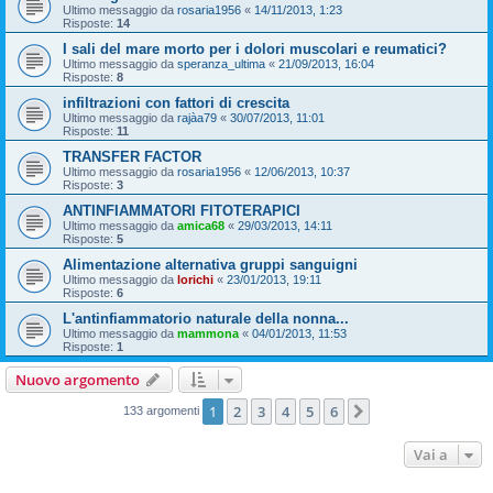
Ultimo messaggio da
rosaria1956
«
14/11/2013, 1:23
Risposte:
14
I sali del mare morto per i dolori muscolari e reumatici?
Ultimo messaggio da
speranza_ultima
«
21/09/2013, 16:04
Risposte:
8
infiltrazioni con fattori di crescita
Ultimo messaggio da
rajàa79
«
30/07/2013, 11:01
Risposte:
11
TRANSFER FACTOR
Ultimo messaggio da
rosaria1956
«
12/06/2013, 10:37
Risposte:
3
ANTINFIAMMATORI FITOTERAPICI
Ultimo messaggio da
amica68
«
29/03/2013, 14:11
Risposte:
5
Alimentazione alternativa gruppi sanguigni
Ultimo messaggio da
lorichi
«
23/01/2013, 19:11
Risposte:
6
L'antinfiammatorio naturale della nonna...
Ultimo messaggio da
mammona
«
04/01/2013, 11:53
Risposte:
1
Nuovo argomento
1
2
3
4
5
6
Prossimo
133 argomenti
Vai a