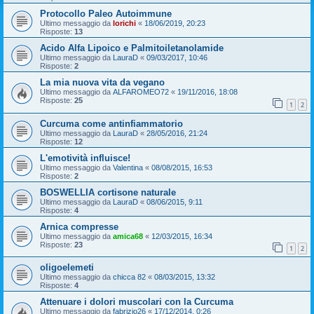
Protocollo Paleo Autoimmune
Ultimo messaggio da
lorichi
«
18/06/2019, 20:23
Risposte:
13
Acido Alfa Lipoico e Palmitoiletanolamide
Ultimo messaggio da
LauraD
«
09/03/2017, 10:46
Risposte:
2
La mia nuova vita da vegano
Ultimo messaggio da
ALFAROMEO72
«
19/11/2016, 18:08
Risposte:
25
1
2
Curcuma come antinfiammatorio
Ultimo messaggio da
LauraD
«
28/05/2016, 21:24
Risposte:
12
L'emotività influisce!
Ultimo messaggio da
Valentina
«
08/08/2015, 16:53
Risposte:
2
BOSWELLIA cortisone naturale
Ultimo messaggio da
LauraD
«
08/06/2015, 9:11
Risposte:
4
Arnica compresse
Ultimo messaggio da
amica68
«
12/03/2015, 16:34
Risposte:
23
1
2
oligoelemeti
Ultimo messaggio da
chicca 82
«
08/03/2015, 13:32
Risposte:
4
Attenuare i dolori muscolari con la Curcuma
Ultimo messaggio da
fabrizio26
«
17/12/2014, 0:26