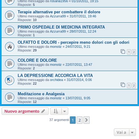
Ultimo messaggio da
rosaria1956
«
01/10/2011, 19:15
Risposte:
5
Terapie alternative per combattere il dolore
Ultimo messaggio da
Azzurra99
«
31/07/2011, 19:46
Risposte:
10
PRIMO OSPEDALE DI MEDICINA INTEGRATA
Ultimo messaggio da
Azzurra99
«
28/07/2011, 12:24
Risposte:
1
OLFATTO E DOLORI - percepire meno dolori con gli odori
Ultimo messaggio da
monstiz
«
24/07/2011, 9:21
Risposte:
29
1
2
COLORE E DOLORE
Ultimo messaggio da
monstiz
«
22/07/2011, 13:47
Risposte:
2
LA DEPRESSIONE ACCORCIA LA VITA
Ultimo messaggio da
orchidea
«
31/07/2014, 0:06
Risposte:
22
1
2
Meditazione e Analgesia
Ultimo messaggio da
monstiz
«
13/07/2011, 9:05
Risposte:
12
Nuovo argomento
1
2
Prossimo
37 argomenti
Vai a