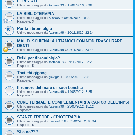
I CRISTALLI...
Ultimo messaggio da
Azzurra99
«
17/01/2013, 2:36
LA BIBLIOTERAPIA
Ultimo messaggio da
BRA007
«
09/01/2013, 18:20
Risposte:
3
Per la fibromialgia
Ultimo messaggio da
Azzurra99
«
10/11/2012, 22:14
MAL DI SCHIENA: AIUTIAMOCI CON NON TRASCURARE I
DENTI
Ultimo messaggio da
Azzurra99
«
02/11/2012, 23:44
Reiki per fibromialgia?
Ultimo messaggio da
stefania78
«
19/06/2012, 12:25
Risposte:
5
Thai chi qigong
Ultimo messaggio da
giovigio
«
13/06/2012, 15:08
Risposte:
4
Il rumore del mare e i suoi benefici
Ultimo messaggio da
Azzurra99
«
14/05/2012, 3:25
Risposte:
1
CURE TERMALI E COMPLEMENTARI A CARICO DELL'INPS!
Ultimo messaggio da
Azzurra99
«
23/03/2012, 15:12
Risposte:
1
STANZE FREDDE - CRIOTERAPIA
Ultimo messaggio da
rosaria1956
«
09/02/2012, 18:34
Risposte:
5
Sì o no???