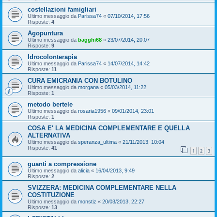
costellazioni famigliari
Ultimo messaggio da
Parissa74
«
07/10/2014, 17:56
Risposte:
4
Agopuntura
Ultimo messaggio da
bagghi68
«
23/07/2014, 20:07
Risposte:
9
Idrocolonterapia
Ultimo messaggio da
Parissa74
«
14/07/2014, 14:42
Risposte:
11
CURA EMICRANIA CON BOTULINO
Ultimo messaggio da
morgana
«
05/03/2014, 11:22
Risposte:
1
metodo bertele
Ultimo messaggio da
rosaria1956
«
09/01/2014, 23:01
Risposte:
1
COSA E' LA MEDICINA COMPLEMENTARE E QUELLA
ALTERNATIVA
Ultimo messaggio da
speranza_ultima
«
21/11/2013, 10:04
Risposte:
41
1
2
3
guanti a compressione
Ultimo messaggio da
alicia
«
16/04/2013, 9:49
Risposte:
2
SVIZZERA: MEDICINA COMPLEMENTARE NELLA
COSTITUZIONE
Ultimo messaggio da
monstiz
«
20/03/2013, 22:27
Risposte:
13