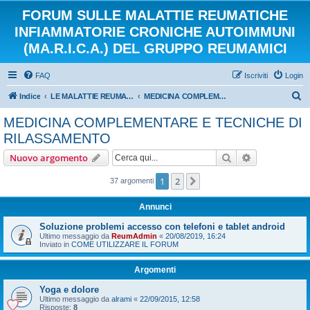
FORUM SULLE MALATTIE REUMATICHE
INFIAMMATORIE CRONICHE AUTOIMMUNI
(MA.R.I.C.A.) DEL GRUPPO REUMAMICI
FAQ
Iscriviti
Login
C
Indice
LE MALATTIE REUMATICHE INFIAMMATORIE CRONICHE AUTOIMMUNI
MEDICINA COMPLEMENTARE E TECNICHE DI RILASSAMENTO
e
MEDICINA COMPLEMENTARE E TECNICHE DI
r
RILASSAMENTO
c
Cerca
Ricerca avan
Nuovo argomento
a
1
2
Prossimo
37 argomenti
Annunci
Soluzione problemi accesso con telefoni e tablet android
Ultimo messaggio da
ReumAdmin
«
20/08/2019, 16:24
Inviato in
COME UTILIZZARE IL FORUM
Argomenti
Yoga e dolore
Ultimo messaggio da
alrami
«
22/09/2015, 12:58
Risposte:
8