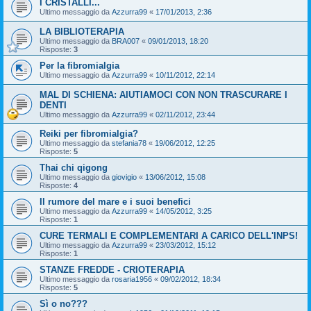
I CRISTALLI...
Ultimo messaggio da
Azzurra99
«
17/01/2013, 2:36
LA BIBLIOTERAPIA
Ultimo messaggio da
BRA007
«
09/01/2013, 18:20
Risposte:
3
Per la fibromialgia
Ultimo messaggio da
Azzurra99
«
10/11/2012, 22:14
MAL DI SCHIENA: AIUTIAMOCI CON NON TRASCURARE I
DENTI
Ultimo messaggio da
Azzurra99
«
02/11/2012, 23:44
Reiki per fibromialgia?
Ultimo messaggio da
stefania78
«
19/06/2012, 12:25
Risposte:
5
Thai chi qigong
Ultimo messaggio da
giovigio
«
13/06/2012, 15:08
Risposte:
4
Il rumore del mare e i suoi benefici
Ultimo messaggio da
Azzurra99
«
14/05/2012, 3:25
Risposte:
1
CURE TERMALI E COMPLEMENTARI A CARICO DELL'INPS!
Ultimo messaggio da
Azzurra99
«
23/03/2012, 15:12
Risposte:
1
STANZE FREDDE - CRIOTERAPIA
Ultimo messaggio da
rosaria1956
«
09/02/2012, 18:34
Risposte:
5
Sì o no???