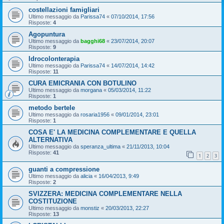
costellazioni famigliari
Ultimo messaggio da
Parissa74
«
07/10/2014, 17:56
Risposte:
4
Agopuntura
Ultimo messaggio da
bagghi68
«
23/07/2014, 20:07
Risposte:
9
Idrocolonterapia
Ultimo messaggio da
Parissa74
«
14/07/2014, 14:42
Risposte:
11
CURA EMICRANIA CON BOTULINO
Ultimo messaggio da
morgana
«
05/03/2014, 11:22
Risposte:
1
metodo bertele
Ultimo messaggio da
rosaria1956
«
09/01/2014, 23:01
Risposte:
1
COSA E' LA MEDICINA COMPLEMENTARE E QUELLA
ALTERNATIVA
Ultimo messaggio da
speranza_ultima
«
21/11/2013, 10:04
Risposte:
41
1
2
3
guanti a compressione
Ultimo messaggio da
alicia
«
16/04/2013, 9:49
Risposte:
2
SVIZZERA: MEDICINA COMPLEMENTARE NELLA
COSTITUZIONE
Ultimo messaggio da
monstiz
«
20/03/2013, 22:27
Risposte:
13