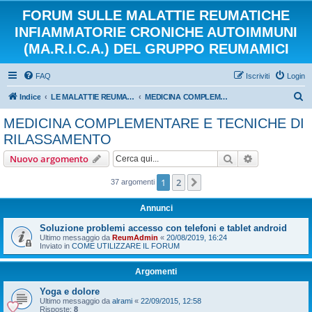
FORUM SULLE MALATTIE REUMATICHE
INFIAMMATORIE CRONICHE AUTOIMMUNI
(MA.R.I.C.A.) DEL GRUPPO REUMAMICI
FAQ
Iscriviti
Login
C
Indice
LE MALATTIE REUMATICHE INFIAMMATORIE CRONICHE AUTOIMMUNI
MEDICINA COMPLEMENTARE E TECNICHE DI RILASSAMENTO
e
MEDICINA COMPLEMENTARE E TECNICHE DI
r
RILASSAMENTO
c
Cerca
Ricerca avan
Nuovo argomento
a
1
2
Prossimo
37 argomenti
Annunci
Soluzione problemi accesso con telefoni e tablet android
Ultimo messaggio da
ReumAdmin
«
20/08/2019, 16:24
Inviato in
COME UTILIZZARE IL FORUM
Argomenti
Yoga e dolore
Ultimo messaggio da
alrami
«
22/09/2015, 12:58
Risposte:
8