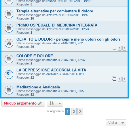
Ultimo messaggio da
rosaria1956
«
01/10/2011, 19:15
Risposte:
5
Terapie alternative per combattere il dolore
Ultimo messaggio da
Azzurra99
«
31/07/2011, 19:46
Risposte:
10
PRIMO OSPEDALE DI MEDICINA INTEGRATA
Ultimo messaggio da
Azzurra99
«
28/07/2011, 12:24
Risposte:
1
OLFATTO E DOLORI - percepire meno dolori con gli odori
Ultimo messaggio da
monstiz
«
24/07/2011, 9:21
Risposte:
29
1
2
COLORE E DOLORE
Ultimo messaggio da
monstiz
«
22/07/2011, 13:47
Risposte:
2
LA DEPRESSIONE ACCORCIA LA VITA
Ultimo messaggio da
orchidea
«
31/07/2014, 0:06
Risposte:
22
1
2
Meditazione e Analgesia
Ultimo messaggio da
monstiz
«
13/07/2011, 9:05
Risposte:
12
Nuovo argomento
1
2
Prossimo
37 argomenti
Vai a