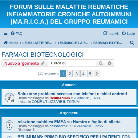
FORUM SULLE MALATTIE REUMATICHE
INFIAMMATORIE CRONICHE AUTOIMMUNI
(MA.R.I.C.A.) DEL GRUPPO REUMAMICI
FAQ
Iscriviti
Login
C
Indice
LE MALATTIE REUMATICHE INFIAMMATORIE CRONICHE AUTOIMMUNI
I FARMACI E LA FARMACOVIGILANZA
FARMACI BIOTECNOLOGICI
e
FARMACI BIOTECNOLOGICI
r
Cerca
Ricerca avan
Nuovo argomento
c
a
1
2
3
4
5
Prossimo
123 argomenti
Annunci
Soluzione problemi accesso con telefoni e tablet android
Ultimo messaggio da
ReumAdmin
«
20/08/2019, 16:24
Inviato in
COME UTILIZZARE IL FORUM
Argomenti
relazione pubblica EMEA su Humira e foglio di allerta
Ultimo messaggio da
cassandra1971
«
21/09/2013, 22:27
Risposte:
1
BELIMUMAB: PRIMO BIO SPECIFICO PER I PAZIENTI CON