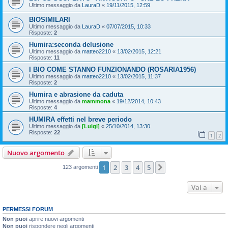
Ultimo messaggio da
LauraD
«
19/11/2015, 12:59
BIOSIMILARI
Ultimo messaggio da
LauraD
«
07/07/2015, 10:33
Risposte:
2
Humira:seconda delusione
Ultimo messaggio da
matteo2210
«
13/02/2015, 12:21
Risposte:
11
I BIO COME STANNO FUNZIONANDO (ROSARIA1956)
Ultimo messaggio da
matteo2210
«
13/02/2015, 11:37
Risposte:
2
Humira e abrasione da caduta
Ultimo messaggio da
mammona
«
19/12/2014, 10:43
Risposte:
4
HUMIRA effetti nel breve periodo
Ultimo messaggio da
[Luigi]
«
25/10/2014, 13:30
Risposte:
22
1
2
Nuovo argomento
1
2
3
4
5
Prossimo
123 argomenti
Vai a
PERMESSI FORUM
Non puoi
aprire nuovi argomenti
Non puoi
rispondere negli argomenti