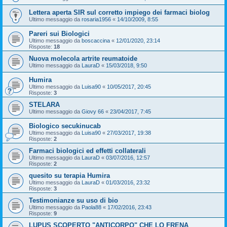
Lettera aperta SIR sul corretto impiego dei farmaci biolog
Ultimo messaggio da
rosaria1956
«
14/10/2009, 8:55
Pareri sui Biologici
Ultimo messaggio da
boscaccina
«
12/01/2020, 23:14
Risposte:
18
Nuova molecola artrite reumatoide
Ultimo messaggio da
LauraD
«
15/03/2018, 9:50
Humira
Ultimo messaggio da
Luisa90
«
10/05/2017, 20:45
Risposte:
3
STELARA
Ultimo messaggio da
Giovy 66
«
23/04/2017, 7:45
Biologico secukinucab
Ultimo messaggio da
Luisa90
«
27/03/2017, 19:38
Risposte:
2
Farmaci biologici ed effetti collaterali
Ultimo messaggio da
LauraD
«
03/07/2016, 12:57
Risposte:
2
quesito su terapia Humira
Ultimo messaggio da
LauraD
«
01/03/2016, 23:32
Risposte:
3
Testimonianze su uso di bio
Ultimo messaggio da
Paola88
«
17/02/2016, 23:43
Risposte:
9
LUPUS SCOPERTO "ANTICORPO" CHE LO FRENA