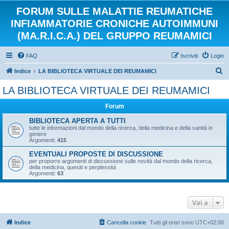
FORUM SULLE MALATTIE REUMATICHE
INFIAMMATORIE CRONICHE AUTOIMMUNI
(MA.R.I.C.A.) DEL GRUPPO REUMAMICI
FAQ
Iscriviti
Login
C
Indice
LA BIBLIOTECA VIRTUALE DEI REUMAMICI
e
LA BIBLIOTECA VIRTUALE DEI REUMAMICI
r
Forum
c
a
BIBLIOTECA APERTA A TUTTI
tutte le informazioni dal mondo della ricerca, della medicina e della sanità in
genere
Argomenti:
415
EVENTUALI PROPOSTE DI DISCUSSIONE
per proporre argomenti di discussione sulle novità dal mondo della ricerca,
della medicina, quesiti e perplessità
Argomenti:
63
Vai a
Indice
Cancella cookie
Tutti gli orari sono
UTC+02:00