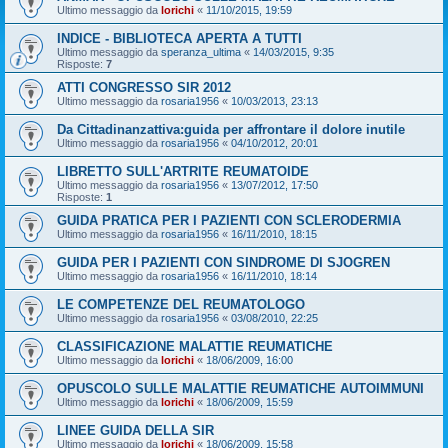
Ultimo messaggio da
lorichi
«
11/10/2015, 19:59
INDICE - BIBLIOTECA APERTA A TUTTI
Ultimo messaggio da
speranza_ultima
«
14/03/2015, 9:35
Risposte:
7
ATTI CONGRESSO SIR 2012
Ultimo messaggio da
rosaria1956
«
10/03/2013, 23:13
Da Cittadinanzattiva:guida per affrontare il dolore inutile
Ultimo messaggio da
rosaria1956
«
04/10/2012, 20:01
LIBRETTO SULL'ARTRITE REUMATOIDE
Ultimo messaggio da
rosaria1956
«
13/07/2012, 17:50
Risposte:
1
GUIDA PRATICA PER I PAZIENTI CON SCLERODERMIA
Ultimo messaggio da
rosaria1956
«
16/11/2010, 18:15
GUIDA PER I PAZIENTI CON SINDROME DI SJOGREN
Ultimo messaggio da
rosaria1956
«
16/11/2010, 18:14
LE COMPETENZE DEL REUMATOLOGO
Ultimo messaggio da
rosaria1956
«
03/08/2010, 22:25
CLASSIFICAZIONE MALATTIE REUMATICHE
Ultimo messaggio da
lorichi
«
18/06/2009, 16:00
OPUSCOLO SULLE MALATTIE REUMATICHE AUTOIMMUNI
Ultimo messaggio da
lorichi
«
18/06/2009, 15:59
LINEE GUIDA DELLA SIR
Ultimo messaggio da
lorichi
«
18/06/2009, 15:58