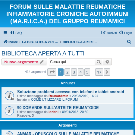
FORUM SULLE MALATTIE REUMATICHE
INFIAMMATORIE CRONICHE AUTOIMMUNI
(MA.R.I.C.A.) DEL GRUPPO REUMAMICI
FAQ
Iscriviti
Login
C
Indice
LA BIBLIOTECA VIRTUALE DEI REUMAMICI
BIBLIOTECA APERTA A TUTTI
e
BIBLIOTECA APERTA A TUTTI
r
Cerca
Ricerca avan
Nuovo argomento
c
a
Pagina
1
di
17
1
2
3
4
5
17
Prossimo
414 argomenti
…
Annunci
Soluzione problemi accesso con telefoni e tablet android
Ultimo messaggio da
ReumAdmin
«
20/08/2019, 16:24
Inviato in
COME UTILIZZARE IL FORUM
90 DOMANDE SULL'ARTRITE REUMATOIDE
Ultimo messaggio da
lorichi
«
09/01/2013, 20:59
Risposte:
3
Argomenti
ANMAR - OPUSCOLO SULLE MALATTIE REUMATICHE