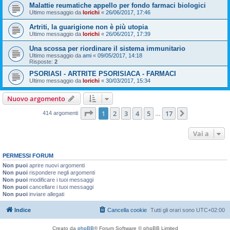
Malattie reumatiche appello per fondo farmaci biologici
Ultimo messaggio da
lorichi
«
26/06/2017, 17:46
Artriti, la guarigione non è più utopia
Ultimo messaggio da
lorichi
«
26/06/2017, 17:39
Una scossa per riordinare il sistema immunitario
Ultimo messaggio da
ami
«
09/05/2017, 14:18
Risposte:
2
PSORIASI - ARTRITE PSORISIACA - FARMACI
Ultimo messaggio da
lorichi
«
30/03/2017, 15:34
Nuovo argomento
Pagina
1
di
17
1
2
3
4
5
17
Prossimo
414 argomenti
…
Vai a
PERMESSI FORUM
Non puoi
aprire nuovi argomenti
Non puoi
rispondere negli argomenti
Non puoi
modificare i tuoi messaggi
Non puoi
cancellare i tuoi messaggi
Non puoi
inviare allegati
Indice
Cancella cookie
Tutti gli orari sono
UTC+02:00
Creato da
phpBB
® Forum Software © phpBB Limited