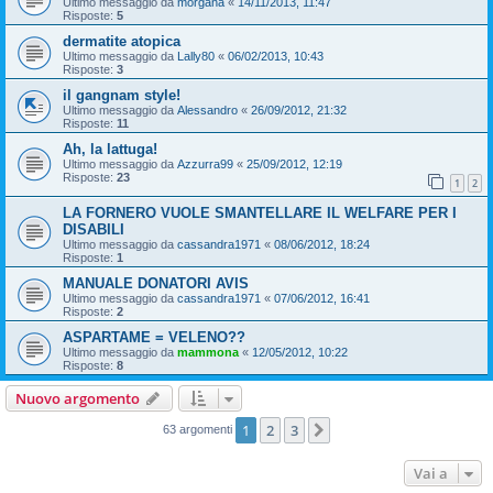
Ultimo messaggio da
morgana
«
14/11/2013, 11:47
Risposte:
5
dermatite atopica
Ultimo messaggio da
Lally80
«
06/02/2013, 10:43
Risposte:
3
il gangnam style!
Ultimo messaggio da
Alessandro
«
26/09/2012, 21:32
Risposte:
11
Ah, la lattuga!
Ultimo messaggio da
Azzurra99
«
25/09/2012, 12:19
Risposte:
23
1
2
LA FORNERO VUOLE SMANTELLARE IL WELFARE PER I
DISABILI
Ultimo messaggio da
cassandra1971
«
08/06/2012, 18:24
Risposte:
1
MANUALE DONATORI AVIS
Ultimo messaggio da
cassandra1971
«
07/06/2012, 16:41
Risposte:
2
ASPARTAME = VELENO??
Ultimo messaggio da
mammona
«
12/05/2012, 10:22
Risposte:
8
Nuovo argomento
1
2
3
Prossimo
63 argomenti
Vai a