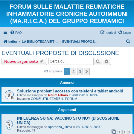
FORUM SULLE MALATTIE REUMATICHE
INFIAMMATORIE CRONICHE AUTOIMMUNI
(MA.R.I.C.A.) DEL GRUPPO REUMAMICI
FAQ
Iscriviti
Login
C
Indice
LA BIBLIOTECA VIRTUALE DEI REUMAMICI
EVENTUALI PROPOSTE DI DISCUSSIONE
e
EVENTUALI PROPOSTE DI DISCUSSIONE
r
Cerca
Ricerca avan
Nuovo argomento
c
a
1
2
3
Prossimo
63 argomenti
Annunci
Soluzione problemi accesso con telefoni e tablet android
Ultimo messaggio da
ReumAdmin
«
20/08/2019, 16:24
Inviato in
COME UTILIZZARE IL FORUM
Argomenti
INFLUENZA SUINA: VACCINO SI O NO? (DISCUSSIONE
UNICA)
Ultimo messaggio da
speranza_ultima
«
15/11/2013, 20:09
Risposte:
47
1
2
3