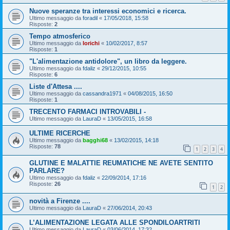
Nuove speranze tra interessi economici e ricerca.
Ultimo messaggio da
foradil
«
17/05/2018, 15:58
Risposte:
2
Tempo atmosferico
Ultimo messaggio da
lorichi
«
10/02/2017, 8:57
Risposte:
1
"L'alimentazione antidolore", un libro da leggere.
Ultimo messaggio da
fdaliz
«
29/12/2015, 10:55
Risposte:
6
Liste d'Attesa ....
Ultimo messaggio da
cassandra1971
«
04/08/2015, 16:50
Risposte:
1
TRECENTO FARMACI INTROVABILI -
Ultimo messaggio da
LauraD
«
13/05/2015, 16:58
ULTIME RICERCHE
Ultimo messaggio da
bagghi68
«
13/02/2015, 14:18
Risposte:
78
1
2
3
4
GLUTINE E MALATTIE REUMATICHE NE AVETE SENTITO
PARLARE?
Ultimo messaggio da
fdaliz
«
22/09/2014, 17:16
Risposte:
26
1
2
novità a Firenze ....
Ultimo messaggio da
LauraD
«
27/06/2014, 20:43
L’ALIMENTAZIONE LEGATA ALLE SPONDILOARTRITI
Ultimo messaggio da
LauraD
«
03/06/2014, 17:32