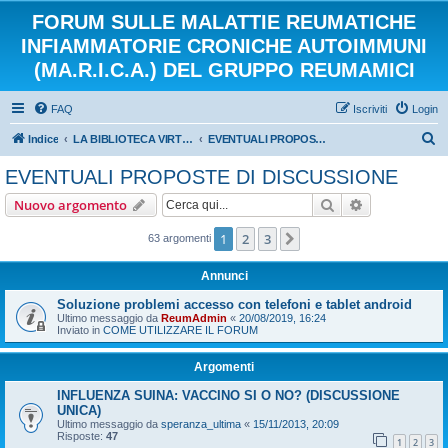
FORUM SULLE MALATTIE REUMATICHE
INFIAMMATORIE CRONICHE AUTOIMMUNI
(MA.R.I.C.A.) DEL GRUPPO REUMAMICI
FAQ
Iscriviti
Login
C
Indice
LA BIBLIOTECA VIRTUALE DEI REUMAMICI
EVENTUALI PROPOSTE DI DISCUSSIONE
e
EVENTUALI PROPOSTE DI DISCUSSIONE
r
Cerca
Ricerca avan
Nuovo argomento
c
a
1
2
3
Prossimo
63 argomenti
Annunci
Soluzione problemi accesso con telefoni e tablet android
Ultimo messaggio da
ReumAdmin
«
20/08/2019, 16:24
Inviato in
COME UTILIZZARE IL FORUM
Argomenti
INFLUENZA SUINA: VACCINO SI O NO? (DISCUSSIONE
UNICA)
Ultimo messaggio da
speranza_ultima
«
15/11/2013, 20:09
Risposte:
47
1
2
3