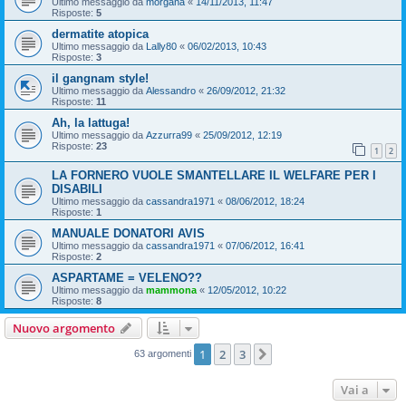
Ultimo messaggio da
morgana
«
14/11/2013, 11:47
Risposte:
5
dermatite atopica
Ultimo messaggio da
Lally80
«
06/02/2013, 10:43
Risposte:
3
il gangnam style!
Ultimo messaggio da
Alessandro
«
26/09/2012, 21:32
Risposte:
11
Ah, la lattuga!
Ultimo messaggio da
Azzurra99
«
25/09/2012, 12:19
Risposte:
23
1
2
LA FORNERO VUOLE SMANTELLARE IL WELFARE PER I
DISABILI
Ultimo messaggio da
cassandra1971
«
08/06/2012, 18:24
Risposte:
1
MANUALE DONATORI AVIS
Ultimo messaggio da
cassandra1971
«
07/06/2012, 16:41
Risposte:
2
ASPARTAME = VELENO??
Ultimo messaggio da
mammona
«
12/05/2012, 10:22
Risposte:
8
Nuovo argomento
1
2
3
Prossimo
63 argomenti
Vai a