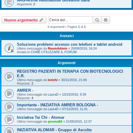
ARG-Artrite Reumatoide Giovanile Italia
Argomenti:
2
Cerca
Ricerca avan
Nuovo argomento
9 argomenti • Pagina
1
di
1
Annunci
Soluzione problemi accesso con telefoni e tablet android
Ultimo messaggio da
ReumAdmin
«
20/08/2019, 16:24
Inviato in
COME UTILIZZARE IL FORUM
Argomenti
REGISTRO PAZIENTI IN TERAPIA CON BIOTECNOLOGICI
E.R.
Ultimo messaggio da
lorichi
«
30/11/2016, 21:06
Risposte:
2
AMRER -
Ultimo messaggio da
LauraD
«
10/10/2016, 9:39
Risposte:
4
Importante - INIZIATIVA AMRER BOLOGNA -
Ultimo messaggio da
LauraD
«
07/12/2015, 11:41
Iniziativa Tai Chi - Alomar
Ultimo messaggio da
gnoma82
«
21/05/2015, 12:37
INIZIATIVA ALOMAR - Gruppo di Ascolto