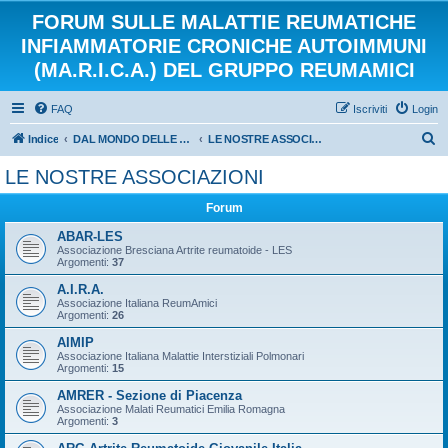
FORUM SULLE MALATTIE REUMATICHE
INFIAMMATORIE CRONICHE AUTOIMMUNI
(MA.R.I.C.A.) DEL GRUPPO REUMAMICI
FAQ
Iscriviti
Login
C
Indice
DAL MONDO DELLE ASSOCIAZIONI E DEL VOLONTARIATO
LE NOSTRE ASSOCIAZIONI
e
LE NOSTRE ASSOCIAZIONI
r
Forum
c
a
ABAR-LES
Associazione Bresciana Artrite reumatoide - LES
Argomenti:
37
A.I.R.A.
Associazione Italiana ReumAmici
Argomenti:
26
AIMIP
Associazione Italiana Malattie Interstiziali Polmonari
Argomenti:
15
AMRER - Sezione di Piacenza
Associazione Malati Reumatici Emilia Romagna
Argomenti:
3