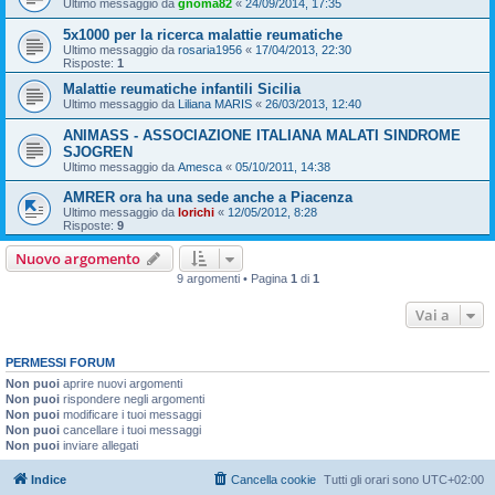
Ultimo messaggio da
gnoma82
«
24/09/2014, 17:35
5x1000 per la ricerca malattie reumatiche
Ultimo messaggio da
rosaria1956
«
17/04/2013, 22:30
Risposte:
1
Malattie reumatiche infantili Sicilia
Ultimo messaggio da
Liliana MARIS
«
26/03/2013, 12:40
ANIMASS - ASSOCIAZIONE ITALIANA MALATI SINDROME
SJOGREN
Ultimo messaggio da
Amesca
«
05/10/2011, 14:38
AMRER ora ha una sede anche a Piacenza
Ultimo messaggio da
lorichi
«
12/05/2012, 8:28
Risposte:
9
Nuovo argomento
9 argomenti • Pagina
1
di
1
Vai a
PERMESSI FORUM
Non puoi
aprire nuovi argomenti
Non puoi
rispondere negli argomenti
Non puoi
modificare i tuoi messaggi
Non puoi
cancellare i tuoi messaggi
Non puoi
inviare allegati
Indice
Cancella cookie
Tutti gli orari sono
UTC+02:00