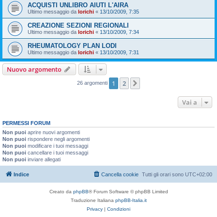
ACQUISTI UNLIBRO AIUTI L'AIRA
Ultimo messaggio da
lorichi
«
13/10/2009, 7:35
CREAZIONE SEZIONI REGIONALI
Ultimo messaggio da
lorichi
«
13/10/2009, 7:34
RHEUMATOLOGY PLAN LODI
Ultimo messaggio da
lorichi
«
13/10/2009, 7:31
Nuovo argomento
1
2
Prossimo
26 argomenti
Vai a
PERMESSI FORUM
Non puoi
aprire nuovi argomenti
Non puoi
rispondere negli argomenti
Non puoi
modificare i tuoi messaggi
Non puoi
cancellare i tuoi messaggi
Non puoi
inviare allegati
Indice
Cancella cookie
Tutti gli orari sono
UTC+02:00
Creato da
phpBB
® Forum Software © phpBB Limited
Traduzione Italiana
phpBB-Italia.it
Privacy
|
Condizioni