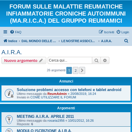
FORUM SULLE MALATTIE REUMATICHE
INFIAMMATORIE CRONICHE AUTOIMMUNI
(MA.R.I.C.A.) DEL GRUPPO REUMAMICI
FAQ
Iscriviti
Login
C
Indice
DAL MONDO DELLE ASSOCIAZIONI E DEL VOLONTARIATO
LE NOSTRE ASSOCIAZIONI
A.I.R.A.
e
A.I.R.A.
r
Cerca
Ricerca avan
Nuovo argomento
c
a
1
2
Prossimo
26 argomenti
Annunci
Soluzione problemi accesso con telefoni e tablet android
Ultimo messaggio da
ReumAdmin
«
20/08/2019, 16:24
Inviato in
COME UTILIZZARE IL FORUM
Argomenti
MEETING A.I.R.A. APRILE 2011
Ultimo messaggio da
rosaria1956
«
10/01/2012, 16:26
Risposte:
6
MODULO ISCRIZIONE A.I.R.A.