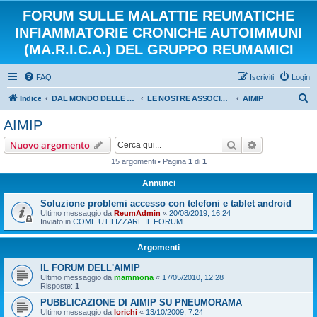
FORUM SULLE MALATTIE REUMATICHE
INFIAMMATORIE CRONICHE AUTOIMMUNI
(MA.R.I.C.A.) DEL GRUPPO REUMAMICI
FAQ
Iscriviti
Login
C
Indice
DAL MONDO DELLE ASSOCIAZIONI E DEL VOLONTARIATO
LE NOSTRE ASSOCIAZIONI
AIMIP
e
AIMIP
r
Cerca
Ricerca avan
Nuovo argomento
c
15 argomenti • Pagina
1
di
1
a
Annunci
Soluzione problemi accesso con telefoni e tablet android
Ultimo messaggio da
ReumAdmin
«
20/08/2019, 16:24
Inviato in
COME UTILIZZARE IL FORUM
Argomenti
IL FORUM DELL'AIMIP
Ultimo messaggio da
mammona
«
17/05/2010, 12:28
Risposte:
1
PUBBLICAZIONE DI AIMIP SU PNEUMORAMA
Ultimo messaggio da
lorichi
«
13/10/2009, 7:24