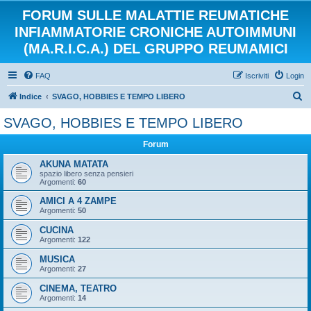
FORUM SULLE MALATTIE REUMATICHE
INFIAMMATORIE CRONICHE AUTOIMMUNI
(MA.R.I.C.A.) DEL GRUPPO REUMAMICI
FAQ
Iscriviti
Login
C
Indice
SVAGO, HOBBIES E TEMPO LIBERO
e
SVAGO, HOBBIES E TEMPO LIBERO
r
Forum
c
a
AKUNA MATATA
spazio libero senza pensieri
Argomenti:
60
AMICI A 4 ZAMPE
Argomenti:
50
CUCINA
Argomenti:
122
MUSICA
Argomenti:
27
CINEMA, TEATRO
Argomenti:
14