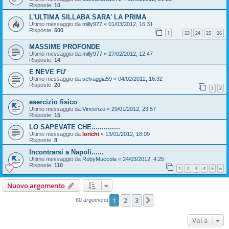
Risposte:
10
L'ULTIMA SILLABA SARA' LA PRIMA
Ultimo messaggio da
milly977
«
01/03/2012, 16:31
Risposte:
500
1
23
24
25
26
…
MASSIME PROFONDE
Ultimo messaggio da
milly977
«
27/02/2012, 12:47
Risposte:
14
E NEVE FU'
Ultimo messaggio da
selvaggia59
«
04/02/2012, 16:32
Risposte:
20
1
2
esercizio fisico
Ultimo messaggio da
Vincenzo
«
29/01/2012, 23:57
Risposte:
15
LO SAPEVATE CHE..............
Ultimo messaggio da
lorichi
«
13/01/2012, 18:09
Risposte:
8
Incontrarsi a Napoli......
Ultimo messaggio da
RobyMuccola
«
24/03/2012, 4:25
Risposte:
110
1
2
3
4
5
6
Nuovo argomento
1
2
3
Prossimo
60 argomenti
Vai a