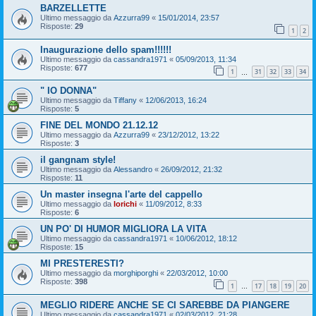
BARZELLETTE
Ultimo messaggio da
Azzurra99
«
15/01/2014, 23:57
Risposte:
29
1
2
Inaugurazione dello spam!!!!!!
Ultimo messaggio da
cassandra1971
«
05/09/2013, 11:34
Risposte:
677
1
31
32
33
34
…
" IO DONNA"
Ultimo messaggio da
Tiffany
«
12/06/2013, 16:24
Risposte:
5
FINE DEL MONDO 21.12.12
Ultimo messaggio da
Azzurra99
«
23/12/2012, 13:22
Risposte:
3
il gangnam style!
Ultimo messaggio da
Alessandro
«
26/09/2012, 21:32
Risposte:
11
Un master insegna l'arte del cappello
Ultimo messaggio da
lorichi
«
11/09/2012, 8:33
Risposte:
6
UN PO' DI HUMOR MIGLIORA LA VITA
Ultimo messaggio da
cassandra1971
«
10/06/2012, 18:12
Risposte:
15
MI PRESTERESTI?
Ultimo messaggio da
morghiporghi
«
22/03/2012, 10:00
Risposte:
398
1
17
18
19
20
…
MEGLIO RIDERE ANCHE SE CI SAREBBE DA PIANGERE
Ultimo messaggio da
cassandra1971
«
02/03/2012, 21:28