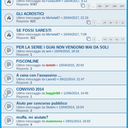
Ultimo messaggio da
Fuxia1994
«
26/04/2017, 9:12
Risposte:
5767
1
286
287
288
289
…
GLI ACROSTICI
Ultimo messaggio da
Michela87
«
20/04/2017, 22:19
Risposte:
623
1
29
30
31
32
…
SE FOSSI SARESTI
Ultimo messaggio da
Michela87
«
15/04/2017, 7:09
Risposte:
321
1
14
15
16
17
…
PER LA SERIE I GUAI NON VENGONO MAI DA SOLI
Ultimo messaggio da
ami
«
16/04/2015, 18:16
Risposte:
1
FISCONLINE
Ultimo messaggio da
lorichi
«
15/04/2015, 20:43
Risposte:
2
A cena con l'assassino ...
Ultimo messaggio da
LauraD
«
09/11/2014, 21:47
Risposte:
2
CONVIVIO 2014
Ultimo messaggio da
bagghi68
«
12/06/2014, 14:45
Risposte:
1
Aiuto per concorso pubblico
Ultimo messaggio da
Sistem
«
12/04/2014, 15:54
Risposte:
2
muffa, mi aiutate?
Ultimo messaggio da
mammona
«
29/01/2014, 16:03
Risposte:
4