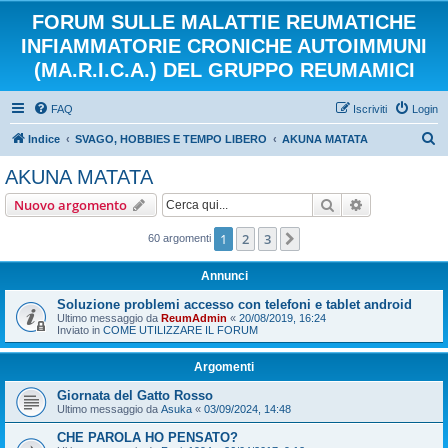
FORUM SULLE MALATTIE REUMATICHE
INFIAMMATORIE CRONICHE AUTOIMMUNI
(MA.R.I.C.A.) DEL GRUPPO REUMAMICI
FAQ
Iscriviti
Login
C
Indice
SVAGO, HOBBIES E TEMPO LIBERO
AKUNA MATATA
e
AKUNA MATATA
r
Cerca
Ricerca avan
Nuovo argomento
c
a
1
2
3
Prossimo
60 argomenti
Annunci
Soluzione problemi accesso con telefoni e tablet android
Ultimo messaggio da
ReumAdmin
«
20/08/2019, 16:24
Inviato in
COME UTILIZZARE IL FORUM
Argomenti
Giornata del Gatto Rosso
Ultimo messaggio da
Asuka
«
03/09/2024, 14:48
CHE PAROLA HO PENSATO?