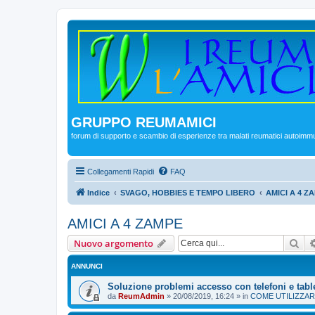
GRUPPO REUMAMICI
forum di supporto e scambio di esperienze tra malati reumatici autoimm
Collegamenti Rapidi
FAQ
Indice
SVAGO, HOBBIES E TEMPO LIBERO
AMICI A 4 Z
AMICI A 4 ZAMPE
Cer
Nuovo argomento
ANNUNCI
Soluzione problemi accesso con telefoni e tabl
da
ReumAdmin
»
20/08/2019, 16:24
» in
COME UTILIZZAR