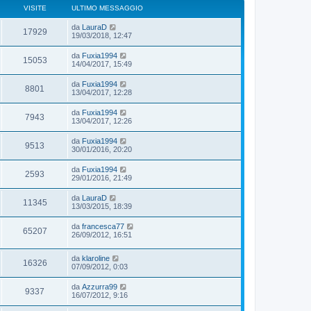
VISITE
ULTIMO MESSAGGIO
da
LauraD
17929
19/03/2018, 12:47
da
Fuxia1994
15053
14/04/2017, 15:49
da
Fuxia1994
8801
13/04/2017, 12:28
da
Fuxia1994
7943
13/04/2017, 12:26
da
Fuxia1994
9513
30/01/2016, 20:20
da
Fuxia1994
2593
29/01/2016, 21:49
da
LauraD
11345
13/03/2015, 18:39
da
francesca77
65207
26/09/2012, 16:51
da
klaroline
16326
07/09/2012, 0:03
da
Azzurra99
9337
16/07/2012, 9:16