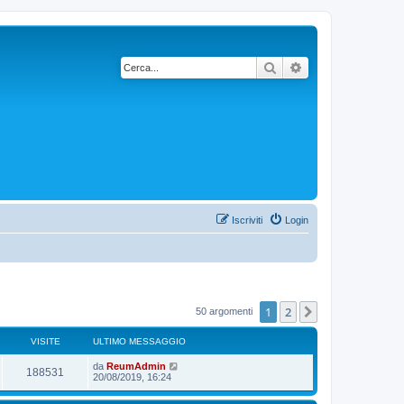
Cerca
Ricerca avanzata
Iscriviti
Login
1
2
Prossimo
50 argomenti
VISITE
ULTIMO MESSAGGIO
da
ReumAdmin
188531
20/08/2019, 16:24