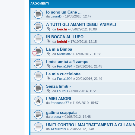
ARGOMENTI
Io sono un Cane ...
da
LauraD
»
19/03/2018, 12:47
A TUTTI GLI AMANTI DEGLI ANIMALI
da
lorichi
»
05/02/2012, 18:08
IN BOCCA AL LUPO
da
lorichi
»
17/10/2016, 12:15
La mia Bimba
da
Michela87
»
12/04/2017, 11:38
I miei amici a 4 zampe
da
Fuxia1994
»
29/01/2016, 21:45
La mia cucciolotta
da
Fuxia1994
»
29/01/2016, 21:49
Senza limiti -
da
LauraD
»
09/06/2014, 11:29
I MIEI AMORI
da
francesca77
»
11/06/2010, 15:57
gattina scappata
da
breena
»
01/08/2012, 14:48
UNITI CONTRO I MALTRATTAMENTI A GLI ANI
da
Azzurra99
»
29/05/2012, 9:48