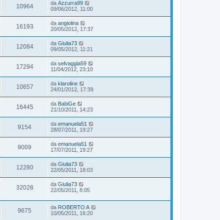
da
Azzurra99
10964
09/06/2012, 11:00
da
angiolina
16193
20/05/2012, 17:37
da
Giulia73
12084
09/05/2012, 11:21
da
selvaggia59
17294
11/04/2012, 23:10
da
klaroline
10657
24/01/2012, 17:39
da
BabiGe
16445
21/10/2011, 14:23
da
emanuela51
9154
28/07/2011, 19:27
da
emanuela51
9009
17/07/2011, 19:27
da
Giulia73
12280
22/05/2011, 18:03
da
Giulia73
32028
22/05/2011, 8:05
da
ROBERTO A
9675
10/05/2011, 16:20