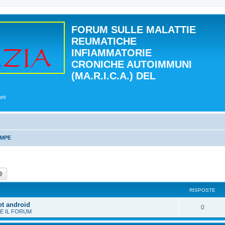
FORUM SULLE MALATTIE
REUMATICHE
INFIAMMATORIE
CRONICHE AUTOIMMUNI
(MA.R.I.C.A.) DEL
uni
AMPE
ca
Ricerca avanzata
RISPOSTE
et android
0
E IL FORUM