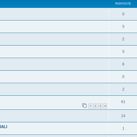
RISPOSTE
0
5
2
5
6
0
2
61
1
2
3
4
14
MALI
1