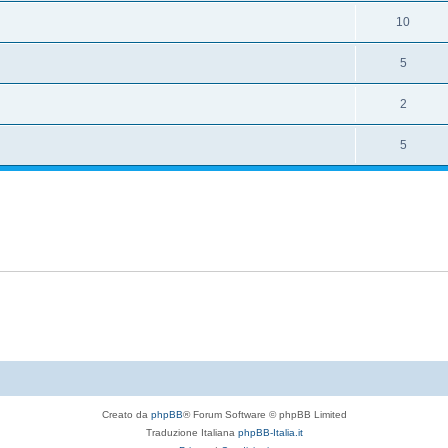
10
5
2
5
Creato da
phpBB
® Forum Software © phpBB Limited
Traduzione Italiana
phpBB-Italia.it