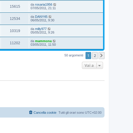
da
rosaria1956
15615
07/05/2011, 21:11
da
DANY45
12534
06/05/2011, 9:30
da
milly977
10319
05/05/2011, 9:26
da
mammona
11202
03/05/2011, 11:50
1
2
Prossimo
50 argomenti
Vai a
Cancella cookie
Tutti gli orari sono
UTC+02:00