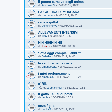
Il potere curativo degli animali
da
Azzurra99
»
05/06/2012, 16:36
LA GATTINA DI MORGANA
da
morgana
»
14/05/2012, 19:20
cane e gatto!
da
sunshinexyz
»
01/05/2012, 12:21
ALLEVAMENTI INTENSIVI
da
lilli97
»
03/04/2012, 16:55
HIHIHIHIHIHIHI!
da
lorichi
»
01/12/2011, 18:08
Sofia oggi compie 9 anni !!!
da
BabiGe
»
18/10/2011, 14:06
le verdure per le cavie
da
emanuela51
»
28/07/2011, 19:27
i miei prolungamenti
da
emanuela51
»
17/07/2011, 19:27
e' Rik
da
aromakinesi
»
14/12/2010, 22:17
Il gatto...e i suoi poteri
da
Ilenia
»
13/06/2010, 10:39
terza figlia
da
cook23
»
10/05/2011, 15:30