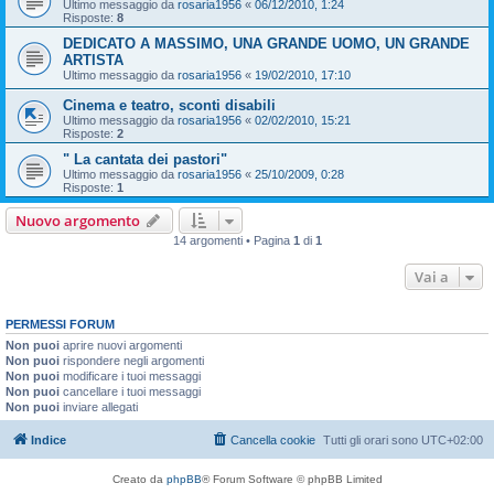
Ultimo messaggio da
rosaria1956
«
06/12/2010, 1:24
Risposte:
8
DEDICATO A MASSIMO, UNA GRANDE UOMO, UN GRANDE
ARTISTA
Ultimo messaggio da
rosaria1956
«
19/02/2010, 17:10
Cinema e teatro, sconti disabili
Ultimo messaggio da
rosaria1956
«
02/02/2010, 15:21
Risposte:
2
" La cantata dei pastori"
Ultimo messaggio da
rosaria1956
«
25/10/2009, 0:28
Risposte:
1
Nuovo argomento
14 argomenti • Pagina
1
di
1
Vai a
PERMESSI FORUM
Non puoi
aprire nuovi argomenti
Non puoi
rispondere negli argomenti
Non puoi
modificare i tuoi messaggi
Non puoi
cancellare i tuoi messaggi
Non puoi
inviare allegati
Indice
Cancella cookie
Tutti gli orari sono
UTC+02:00
Creato da
phpBB
® Forum Software © phpBB Limited