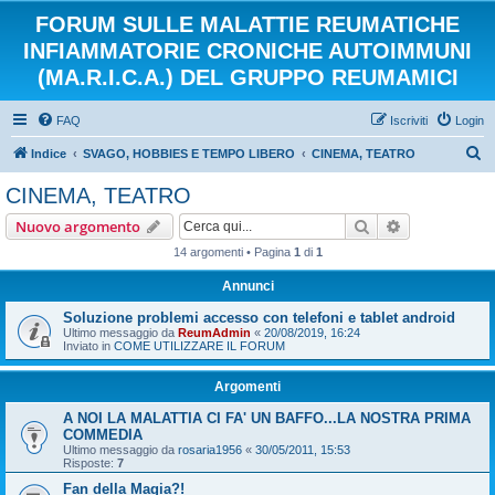
FORUM SULLE MALATTIE REUMATICHE
INFIAMMATORIE CRONICHE AUTOIMMUNI
(MA.R.I.C.A.) DEL GRUPPO REUMAMICI
FAQ
Iscriviti
Login
C
Indice
SVAGO, HOBBIES E TEMPO LIBERO
CINEMA, TEATRO
e
CINEMA, TEATRO
r
Cerca
Ricerca avan
Nuovo argomento
c
14 argomenti • Pagina
1
di
1
a
Annunci
Soluzione problemi accesso con telefoni e tablet android
Ultimo messaggio da
ReumAdmin
«
20/08/2019, 16:24
Inviato in
COME UTILIZZARE IL FORUM
Argomenti
A NOI LA MALATTIA CI FA' UN BAFFO...LA NOSTRA PRIMA
COMMEDIA
Ultimo messaggio da
rosaria1956
«
30/05/2011, 15:53
Risposte:
7
Fan della Magia?!