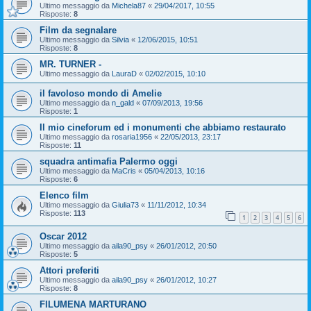
Ultimo messaggio da
Michela87
«
29/04/2017, 10:55
Risposte:
8
Film da segnalare
Ultimo messaggio da
Silvia
«
12/06/2015, 10:51
Risposte:
8
MR. TURNER -
Ultimo messaggio da
LauraD
«
02/02/2015, 10:10
il favoloso mondo di Amelie
Ultimo messaggio da
n_gald
«
07/09/2013, 19:56
Risposte:
1
Il mio cineforum ed i monumenti che abbiamo restaurato
Ultimo messaggio da
rosaria1956
«
22/05/2013, 23:17
Risposte:
11
squadra antimafia Palermo oggi
Ultimo messaggio da
MaCris
«
05/04/2013, 10:16
Risposte:
6
Elenco film
Ultimo messaggio da
Giulia73
«
11/11/2012, 10:34
Risposte:
113
1
2
3
4
5
6
Oscar 2012
Ultimo messaggio da
aila90_psy
«
26/01/2012, 20:50
Risposte:
5
Attori preferiti
Ultimo messaggio da
aila90_psy
«
26/01/2012, 10:27
Risposte:
8
FILUMENA MARTURANO