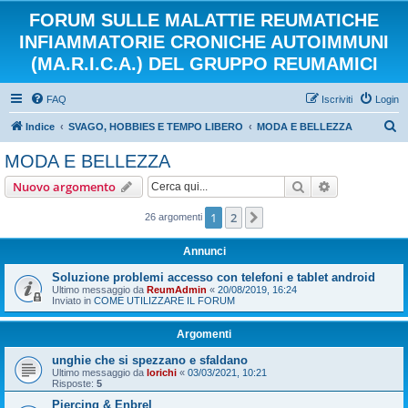
FORUM SULLE MALATTIE REUMATICHE
INFIAMMATORIE CRONICHE AUTOIMMUNI
(MA.R.I.C.A.) DEL GRUPPO REUMAMICI
FAQ
Iscriviti
Login
C
Indice
SVAGO, HOBBIES E TEMPO LIBERO
MODA E BELLEZZA
e
MODA E BELLEZZA
r
Cerca
Ricerca avan
Nuovo argomento
c
a
1
2
Prossimo
26 argomenti
Annunci
Soluzione problemi accesso con telefoni e tablet android
Ultimo messaggio da
ReumAdmin
«
20/08/2019, 16:24
Inviato in
COME UTILIZZARE IL FORUM
Argomenti
unghie che si spezzano e sfaldano
Ultimo messaggio da
lorichi
«
03/03/2021, 10:21
Risposte:
5
Piercing & Enbrel