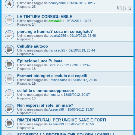
Ultimo messaggio da
beautyanna
«
26/04/2015, 18:17
Risposte:
25
1
2
LA TINTURA CONSIGLIABILE
Ultimo messaggio da
amica68
«
19/03/2014, 13:27
Risposte:
14
piercing e humira? cosa mi consigliate?
Ultimo messaggio da
rosaria1956
«
09/10/2013, 23:46
Risposte:
1
Cellulite aiutooo
Ultimo messaggio da
francired95
«
09/10/2013, 23:44
Risposte:
6
Epilazione Luce Pulsata
Ultimo messaggio da
SaraBru
«
12/06/2013, 12:42
Risposte:
18
Farmaci biologici e caduta dei capelli
Ultimo messaggio da
Fatinascalza
«
18/08/2012, 23:16
Risposte:
19
cellulite e immunosoppressori
Ultimo messaggio da
monstiz
«
18/08/2012, 10:07
Risposte:
10
Non esporsi al sole, un male?
Ultimo messaggio da
Azzurra99
«
15/06/2012, 13:57
Risposte:
19
RIMEDI NATURALI PER UNGHIE SANE E FORTI
Ultimo messaggio da
Azzurra99
«
05/05/2012, 16:59
Risposte:
3
SCOPERTA LA PROTEINA CHE COLORA I CAPELLI