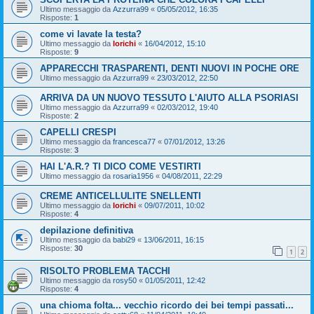
Ultimo messaggio da
Azzurra99
«
05/05/2012, 16:35
Risposte:
1
come vi lavate la testa?
Ultimo messaggio da
lorichi
«
16/04/2012, 15:10
Risposte:
9
APPARECCHI TRASPARENTI, DENTI NUOVI IN POCHE ORE
Ultimo messaggio da
Azzurra99
«
23/03/2012, 22:50
ARRIVA DA UN NUOVO TESSUTO L'AIUTO ALLA PSORIASI
Ultimo messaggio da
Azzurra99
«
02/03/2012, 19:40
Risposte:
2
CAPELLI CRESPI
Ultimo messaggio da
francesca77
«
07/01/2012, 13:26
Risposte:
3
HAI L'A.R.? TI DICO COME VESTIRTI
Ultimo messaggio da
rosaria1956
«
04/08/2011, 22:29
CREME ANTICELLULITE SNELLENTI
Ultimo messaggio da
lorichi
«
09/07/2011, 10:02
Risposte:
4
depilazione definitiva
Ultimo messaggio da
babi29
«
13/06/2011, 16:15
Risposte:
30
1
2
RISOLTO PROBLEMA TACCHI
Ultimo messaggio da
rosy50
«
01/05/2011, 12:42
Risposte:
4
una chioma folta... vecchio ricordo dei bei tempi passati...