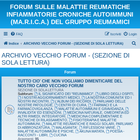
FORUM SULLE MALATTIE REUMATICHE
INFIAMMATORIE CRONICHE AUTOIMMUNI
(MA.R.I.C.A.) DEL GRUPPO REUMAMICI
FAQ
Iscriviti
Login
C
Indice
ARCHIVIO VECCHIO FORUM - (SEZIONE DI SOLA LETTURA)
e
ARCHIVIO VECCHIO FORUM - (SEZIONE DI
r
SOLA LETTURA)
c
Forum
a
TUTTO CIO' CHE NON VOGLIAMO DIMENTICARE DEL
NOSTRO CARO VECCHIO FORUM
SEZIONE DI SOLA LETTURA
Subforum:
IL SIGNIFICATO DEI "REUMAMICI"
,
LIBRO DEGLI OSPITI
,
I NOSTRI AGGIORNAMENTI MEDICI
,
LA NOSTRA COMUNITA' ED I
NOSTRI INCONTRI
,
L'ALBUM DEI RICORDI
,
PARLIAMO DELLE
NOSTRE PATOLOGIE
,
CENTRI DI CURA
,
I FARMACI E LA
FARMACOVIGILANZA
,
MALATTIE AUTOIMMUNI E GRAVIDANZA
,
INVALIDITA' ED ESENZIONI
,
MEDICINA NATURALE, OMEOPATIA ED
ALTRI RIMEDI, INTEGRATORI
,
MEDICINA COMPLEMENTARE E
TECNICHE DI RILASSAMENTO
,
FISIOTERAPIA E MALATTIE
AUTOIMMUNI
,
MALATTIE REUMATICHE E RAGGI SOLARI, PARLIAMO
DI ABBRONZATURA
,
MALASANITA'
,
RIFLESSIONI VARIE
,
MALATTIE AUTOIMMUNI E PSICHE
,
AKUNA MATATA
,
POESIA -
RACCONTI - LIBRI
,
CUCINA
Argomenti:
95