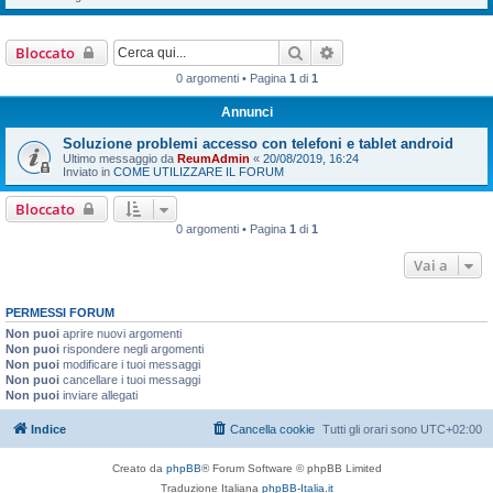
Cerca
Ricerca avanzata
Bloccato
0 argomenti • Pagina
1
di
1
Annunci
Soluzione problemi accesso con telefoni e tablet android
Ultimo messaggio da
ReumAdmin
«
20/08/2019, 16:24
Inviato in
COME UTILIZZARE IL FORUM
Bloccato
0 argomenti • Pagina
1
di
1
Vai a
PERMESSI FORUM
Non puoi
aprire nuovi argomenti
Non puoi
rispondere negli argomenti
Non puoi
modificare i tuoi messaggi
Non puoi
cancellare i tuoi messaggi
Non puoi
inviare allegati
Indice
Cancella cookie
Tutti gli orari sono
UTC+02:00
Creato da
phpBB
® Forum Software © phpBB Limited
Traduzione Italiana
phpBB-Italia.it