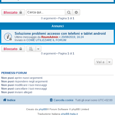
Cerca
Ricerca avanzata
Bloccato
0 argomenti • Pagina
1
di
1
Annunci
Soluzione problemi accesso con telefoni e tablet android
Ultimo messaggio da
ReumAdmin
«
20/08/2019, 16:24
Inviato in
COME UTILIZZARE IL FORUM
Bloccato
0 argomenti • Pagina
1
di
1
Vai a
PERMESSI FORUM
Non puoi
aprire nuovi argomenti
Non puoi
rispondere negli argomenti
Non puoi
modificare i tuoi messaggi
Non puoi
cancellare i tuoi messaggi
Non puoi
inviare allegati
Indice
Cancella cookie
Tutti gli orari sono
UTC+02:00
Creato da
phpBB
® Forum Software © phpBB Limited
Traduzione Italiana
phpBB-Italia.it