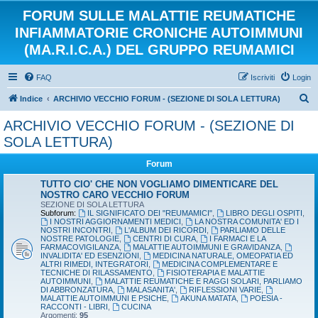
FORUM SULLE MALATTIE REUMATICHE
INFIAMMATORIE CRONICHE AUTOIMMUNI
(MA.R.I.C.A.) DEL GRUPPO REUMAMICI
FAQ
Iscriviti
Login
C
Indice
ARCHIVIO VECCHIO FORUM - (SEZIONE DI SOLA LETTURA)
e
ARCHIVIO VECCHIO FORUM - (SEZIONE DI
r
SOLA LETTURA)
c
Forum
a
TUTTO CIO' CHE NON VOGLIAMO DIMENTICARE DEL
NOSTRO CARO VECCHIO FORUM
SEZIONE DI SOLA LETTURA
Subforum:
IL SIGNIFICATO DEI "REUMAMICI"
,
LIBRO DEGLI OSPITI
,
I NOSTRI AGGIORNAMENTI MEDICI
,
LA NOSTRA COMUNITA' ED I
NOSTRI INCONTRI
,
L'ALBUM DEI RICORDI
,
PARLIAMO DELLE
NOSTRE PATOLOGIE
,
CENTRI DI CURA
,
I FARMACI E LA
FARMACOVIGILANZA
,
MALATTIE AUTOIMMUNI E GRAVIDANZA
,
INVALIDITA' ED ESENZIONI
,
MEDICINA NATURALE, OMEOPATIA ED
ALTRI RIMEDI, INTEGRATORI
,
MEDICINA COMPLEMENTARE E
TECNICHE DI RILASSAMENTO
,
FISIOTERAPIA E MALATTIE
AUTOIMMUNI
,
MALATTIE REUMATICHE E RAGGI SOLARI, PARLIAMO
DI ABBRONZATURA
,
MALASANITA'
,
RIFLESSIONI VARIE
,
MALATTIE AUTOIMMUNI E PSICHE
,
AKUNA MATATA
,
POESIA -
RACCONTI - LIBRI
,
CUCINA
Argomenti:
95