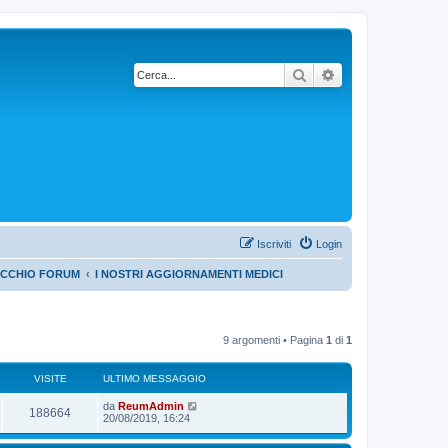
Cerca
Ricerca avanzata
Iscriviti
Login
ECCHIO FORUM
I NOSTRI AGGIORNAMENTI MEDICI
9 argomenti • Pagina
1
di
1
VISITE
ULTIMO MESSAGGIO
da
ReumAdmin
188664
20/08/2019, 16:24