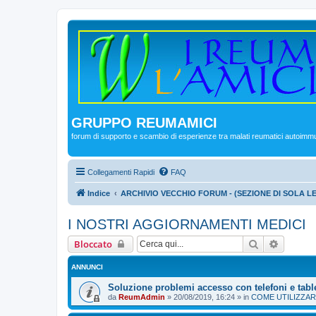
GRUPPO REUMAMICI
forum di supporto e scambio di esperienze tra malati reumatici autoimm
Collegamenti Rapidi
FAQ
Indice
ARCHIVIO VECCHIO FORUM - (SEZIONE DI SOLA L
I NOSTRI AGGIORNAMENTI MEDICI
Cerca
Ricerca
Bloccato
ANNUNCI
Soluzione problemi accesso con telefoni e tabl
da
ReumAdmin
»
20/08/2019, 16:24
» in
COME UTILIZZAR