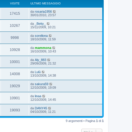
VISITE
ULTIMO MESSAGGIO
da
rosaria1956
17415
30/01/2010, 23:57
da
_Betty_
10267
15/11/2009, 10:21
da
sorellona
9998
18/10/2009, 11:59
da
mammona
10928
16/10/2009, 10:43
da
Aly_883
10001
29/09/2009, 21:32
da
Lulù
14008
13/10/2009, 14:38
da
sakura59
19029
12/10/2009, 19:09
da
linaa
10901
12/10/2009, 14:45
da
DANY45
19093
04/10/2009, 11:21
9 argomenti • Pagina
1
di
1