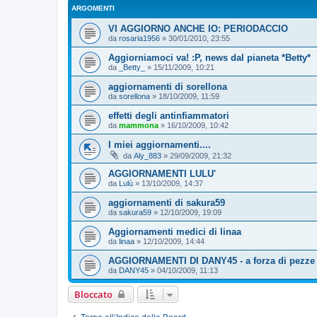
ARGOMENTI
VI AGGIORNO ANCHE IO: PERIODACCIO
da
rosaria1956
»
30/01/2010, 23:55
Aggiorniamoci va! :P, news dal pianeta *Betty*
da
_Betty_
»
15/11/2009, 10:21
aggiornamenti di sorellona
da
sorellona
»
18/10/2009, 11:59
effetti degli antinfiammatori
da
mammona
»
16/10/2009, 10:42
I miei aggiornamenti....
da
Aly_883
»
29/09/2009, 21:32
AGGIORNAMENTI LULU'
da
Lulù
»
13/10/2009, 14:37
aggiornamenti di sakura59
da
sakura59
»
12/10/2009, 19:09
Aggiornamenti medici di linaa
da
linaa
»
12/10/2009, 14:44
AGGIORNAMENTI DI DANY45 - a forza di pezze .
da
DANY45
»
04/10/2009, 11:13
Bloccato