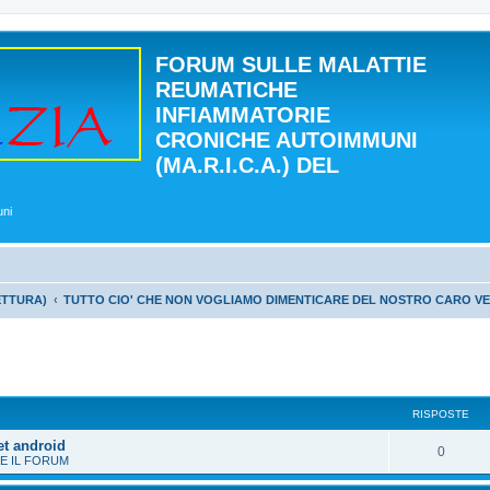
FORUM SULLE MALATTIE
REUMATICHE
INFIAMMATORIE
CRONICHE AUTOIMMUNI
(MA.R.I.C.A.) DEL
uni
ETTURA)
TUTTO CIO' CHE NON VOGLIAMO DIMENTICARE DEL NOSTRO CARO V
 avanzata
RISPOSTE
et android
0
E IL FORUM