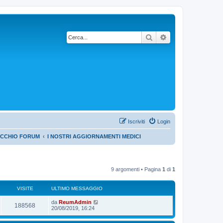
Cerca
Ricerca avanzata
Iscriviti
Login
ECCHIO FORUM
I NOSTRI AGGIORNAMENTI MEDICI
9 argomenti • Pagina
1
di
1
VISITE
ULTIMO MESSAGGIO
da
ReumAdmin
188568
20/08/2019, 16:24