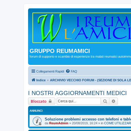
GRUPPO REUMAMICI
forum di supporto e scambio di esperienze tra malati reumatici autoimm
Collegamenti Rapidi
FAQ
Indice
ARCHIVIO VECCHIO FORUM - (SEZIONE DI SOLA L
I NOSTRI AGGIORNAMENTI MEDICI
Cerca
Ricerca
Bloccato
ANNUNCI
Soluzione problemi accesso con telefoni e tabl
da
ReumAdmin
»
20/08/2019, 16:24
» in
COME UTILIZZAR