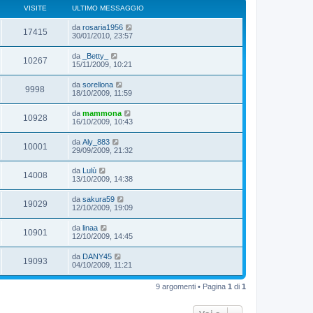
VISITE
ULTIMO MESSAGGIO
da
rosaria1956
17415
30/01/2010, 23:57
da
_Betty_
10267
15/11/2009, 10:21
da
sorellona
9998
18/10/2009, 11:59
da
mammona
10928
16/10/2009, 10:43
da
Aly_883
10001
29/09/2009, 21:32
da
Lulù
14008
13/10/2009, 14:38
da
sakura59
19029
12/10/2009, 19:09
da
linaa
10901
12/10/2009, 14:45
da
DANY45
19093
04/10/2009, 11:21
9 argomenti • Pagina
1
di
1