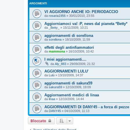
ARGOMENTI
VI AGGIORNO ANCHE IO: PERIODACCIO
da
rosaria1956
»
30/01/2010, 23:55
Aggiorniamoci va! :P, news dal pianeta *Betty*
da
_Betty_
»
15/11/2009, 10:21
aggiornamenti di sorellona
da
sorellona
»
18/10/2009, 11:59
effetti degli antinfiammatori
da
mammona
»
16/10/2009, 10:42
I miei aggiornamenti....
da
Aly_883
»
29/09/2009, 21:32
AGGIORNAMENTI LULU'
da
Lulù
»
13/10/2009, 14:37
aggiornamenti di sakura59
da
sakura59
»
12/10/2009, 19:09
Aggiornamenti medici di linaa
da
linaa
»
12/10/2009, 14:44
AGGIORNAMENTI DI DANY45 - a forza di pezze .
da
DANY45
»
04/10/2009, 11:13
Bloccato