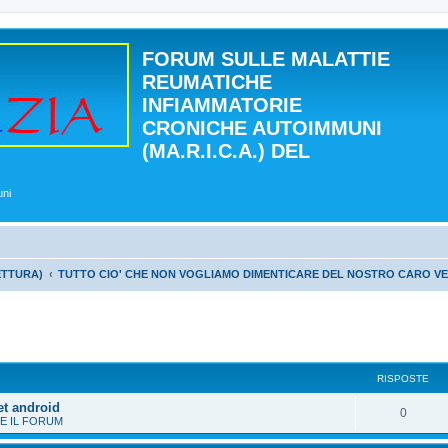
FORUM SULLE MALATTIE
REUMATICHE
INFIAMMATORIE
CRONICHE AUTOIMMUNI
(MA.R.I.C.A.) DEL
uni
ETTURA)
TUTTO CIO' CHE NON VOGLIAMO DIMENTICARE DEL NOSTRO CARO V
 avanzata
RISPOSTE
et android
0
E IL FORUM