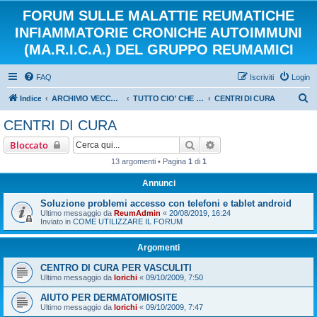
FORUM SULLE MALATTIE REUMATICHE
INFIAMMATORIE CRONICHE AUTOIMMUNI
(MA.R.I.C.A.) DEL GRUPPO REUMAMICI
FAQ
Iscriviti
Login
C
Indice
ARCHIVIO VECCHIO FORUM - (SEZIONE DI SOLA LETTURA)
TUTTO CIO' CHE NON VOGLIAMO DIMENTICARE DEL NOSTRO CARO VECCHIO FORUM
CENTRI DI CURA
e
CENTRI DI CURA
r
Cerca
Ricerca avanzata
Bloccato
c
13 argomenti • Pagina
1
di
1
a
Annunci
Soluzione problemi accesso con telefoni e tablet android
Ultimo messaggio da
ReumAdmin
«
20/08/2019, 16:24
Inviato in
COME UTILIZZARE IL FORUM
Argomenti
CENTRO DI CURA PER VASCULITI
Ultimo messaggio da
lorichi
«
09/10/2009, 7:50
AIUTO PER DERMATOMIOSITE
Ultimo messaggio da
lorichi
«
09/10/2009, 7:47