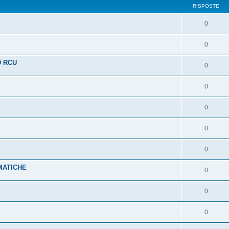
RISPOSTE
0
0
D RCU
0
0
0
0
0
MATICHE
0
0
0