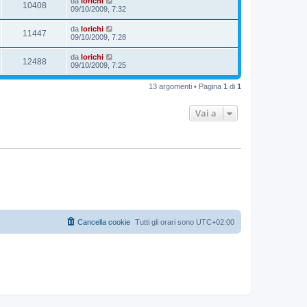
da
lorichi
10408
09/10/2009, 7:32
da
lorichi
11447
09/10/2009, 7:28
da
lorichi
12488
09/10/2009, 7:25
13 argomenti • Pagina
1
di
1
Vai a
Cancella cookie
Tutti gli orari sono
UTC+02:00