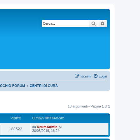
Cerca
Ricerca avanzata
Iscriviti
Login
ECCHIO FORUM
CENTRI DI CURA
13 argomenti • Pagina
1
di
1
VISITE
ULTIMO MESSAGGIO
da
ReumAdmin
188522
20/08/2019, 16:24