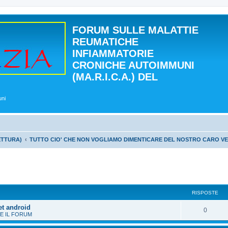
FORUM SULLE MALATTIE
REUMATICHE
INFIAMMATORIE
CRONICHE AUTOIMMUNI
(MA.R.I.C.A.) DEL
uni
ETTURA)
TUTTO CIO' CHE NON VOGLIAMO DIMENTICARE DEL NOSTRO CARO V
 avanzata
RISPOSTE
et android
0
E IL FORUM