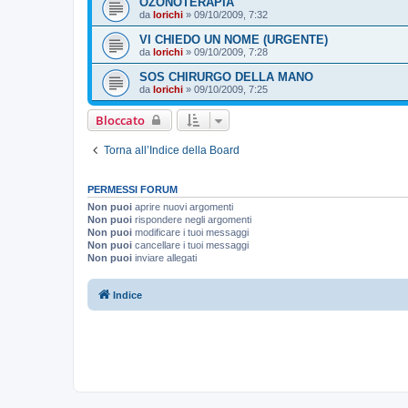
OZONOTERAPIA
da
lorichi
»
09/10/2009, 7:32
VI CHIEDO UN NOME (URGENTE)
da
lorichi
»
09/10/2009, 7:28
SOS CHIRURGO DELLA MANO
da
lorichi
»
09/10/2009, 7:25
Bloccato
Torna all’Indice della Board
PERMESSI FORUM
Non puoi
aprire nuovi argomenti
Non puoi
rispondere negli argomenti
Non puoi
modificare i tuoi messaggi
Non puoi
cancellare i tuoi messaggi
Non puoi
inviare allegati
Indice