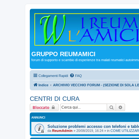
GRUPPO REUMAMICI
forum di supporto e scambio di esperienze tra malati reumatici autoimm
Collegamenti Rapidi
FAQ
Indice
ARCHIVIO VECCHIO FORUM - (SEZIONE DI SOLA L
CENTRI DI CURA
Cerca
Ricerca
Bloccato
ANNUNCI
Soluzione problemi accesso con telefoni e tabl
da
ReumAdmin
»
20/08/2019, 16:24
» in
COME UTILIZZAR