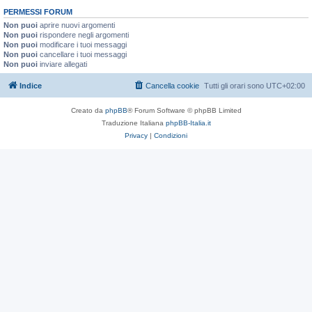
PERMESSI FORUM
Non puoi
aprire nuovi argomenti
Non puoi
rispondere negli argomenti
Non puoi
modificare i tuoi messaggi
Non puoi
cancellare i tuoi messaggi
Non puoi
inviare allegati
Indice
Cancella cookie
Tutti gli orari sono
UTC+02:00
Creato da
phpBB
® Forum Software © phpBB Limited
Traduzione Italiana
phpBB-Italia.it
Privacy
|
Condizioni