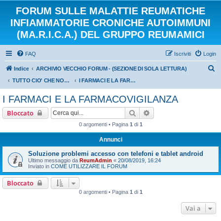
FORUM SULLE MALATTIE REUMATICHE
INFIAMMATORIE CRONICHE AUTOIMMUNI
(MA.R.I.C.A.) DEL GRUPPO REUMAMICI
FAQ
Iscriviti
Login
C
Indice
ARCHIVIO VECCHIO FORUM - (SEZIONE DI SOLA LETTURA)
e
TUTTO CIO' CHE NON VOGLIAMO DIMENTICARE DEL NOSTRO CARO VECCHIO FORUM
I FARMACI E LA FARMACOVIGILANZA
r
I FARMACI E LA FARMACOVIGILANZA
c
Cerca
Ricerca avanzata
Bloccato
a
0 argomenti • Pagina
1
di
1
Annunci
Soluzione problemi accesso con telefoni e tablet android
Ultimo messaggio da
ReumAdmin
«
20/08/2019, 16:24
Inviato in
COME UTILIZZARE IL FORUM
Bloccato
0 argomenti • Pagina
1
di
1
Vai a