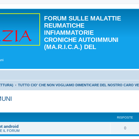
FORUM SULLE MALATTIE
REUMATICHE
INFIAMMATORIE
CRONICHE AUTOIMMUNI
(MA.R.I.C.A.) DEL
uni
ETTURA)
TUTTO CIO' CHE NON VOGLIAMO DIMENTICARE DEL NOSTRO CARO V
MUNI
 avanzata
RISPOSTE
et android
0
E IL FORUM