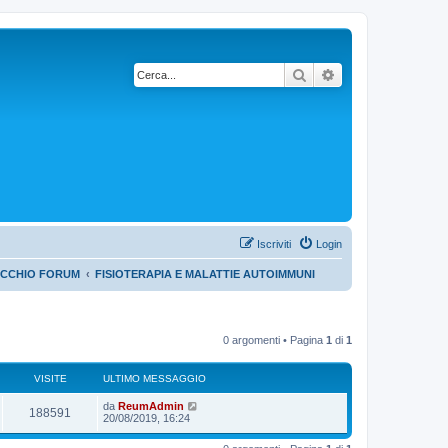
Cerca
Ricerca avanzata
Iscriviti
Login
ECCHIO FORUM
FISIOTERAPIA E MALATTIE AUTOIMMUNI
0 argomenti • Pagina
1
di
1
VISITE
ULTIMO MESSAGGIO
da
ReumAdmin
188591
20/08/2019, 16:24