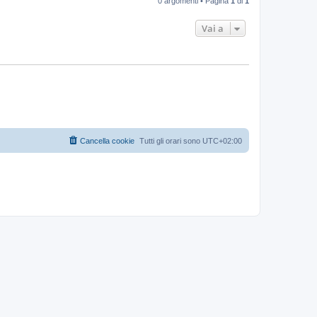
0 argomenti • Pagina
1
di
1
Vai a
Cancella cookie
Tutti gli orari sono
UTC+02:00