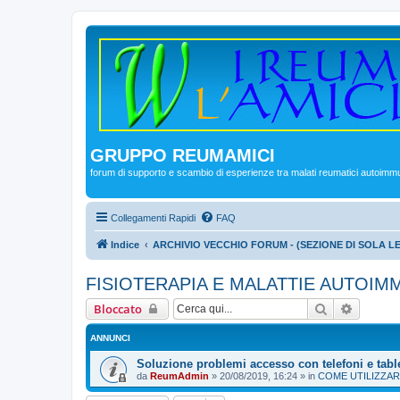
GRUPPO REUMAMICI
forum di supporto e scambio di esperienze tra malati reumatici autoimm
Collegamenti Rapidi
FAQ
Indice
ARCHIVIO VECCHIO FORUM - (SEZIONE DI SOLA L
FISIOTERAPIA E MALATTIE AUTOIM
Cerca
Ricerca
Bloccato
ANNUNCI
Soluzione problemi accesso con telefoni e tabl
da
ReumAdmin
»
20/08/2019, 16:24
» in
COME UTILIZZAR