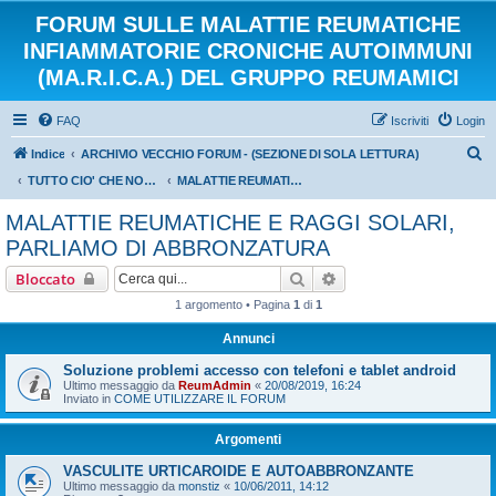
FORUM SULLE MALATTIE REUMATICHE
INFIAMMATORIE CRONICHE AUTOIMMUNI
(MA.R.I.C.A.) DEL GRUPPO REUMAMICI
FAQ
Iscriviti
Login
C
Indice
ARCHIVIO VECCHIO FORUM - (SEZIONE DI SOLA LETTURA)
e
TUTTO CIO' CHE NON VOGLIAMO DIMENTICARE DEL NOSTRO CARO VECCHIO FORUM
MALATTIE REUMATICHE E RAGGI SOLARI, PARLIAMO DI ABBRONZATURA
r
MALATTIE REUMATICHE E RAGGI SOLARI,
c
PARLIAMO DI ABBRONZATURA
a
Cerca
Ricerca avanzata
Bloccato
1 argomento • Pagina
1
di
1
Annunci
Soluzione problemi accesso con telefoni e tablet android
Ultimo messaggio da
ReumAdmin
«
20/08/2019, 16:24
Inviato in
COME UTILIZZARE IL FORUM
Argomenti
VASCULITE URTICAROIDE E AUTOABBRONZANTE
Ultimo messaggio da
monstiz
«
10/06/2011, 14:12