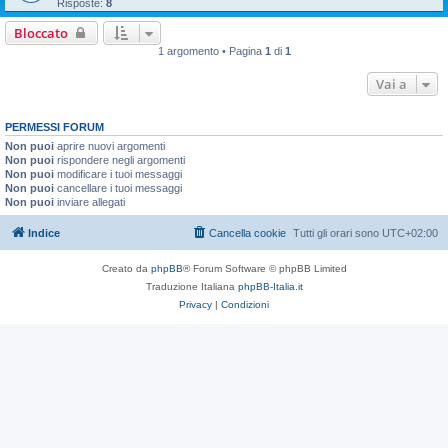
Risposte:
8
Bloccato
1 argomento • Pagina
1
di
1
Vai a
PERMESSI FORUM
Non puoi
aprire nuovi argomenti
Non puoi
rispondere negli argomenti
Non puoi
modificare i tuoi messaggi
Non puoi
cancellare i tuoi messaggi
Non puoi
inviare allegati
Indice
Cancella cookie
Tutti gli orari sono
UTC+02:00
Creato da
phpBB
® Forum Software © phpBB Limited
Traduzione Italiana
phpBB-Italia.it
Privacy
|
Condizioni