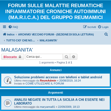
FORUM SULLE MALATTIE REUMATICHE
INFIAMMATORIE CRONICHE AUTOIMMUNI
(MA.R.I.C.A.) DEL GRUPPO REUMAMICI
FAQ
Iscriviti
Login
C
Indice
ARCHIVIO VECCHIO FORUM - (SEZIONE DI SOLA LETTURA)
e
TUTTO CIO' CHE NON VOGLIAMO DIMENTICARE DEL NOSTRO CARO VECCHIO FORUM
MALASANITA'
r
MALASANITA'
c
Cerca
Ricerca avanzata
Bloccato
a
1 argomento • Pagina
1
di
1
Annunci
Soluzione problemi accesso con telefoni e tablet android
Ultimo messaggio da
ReumAdmin
«
20/08/2019, 16:24
Inviato in
COME UTILIZZARE IL FORUM
Argomenti
ANALISI NEGATE IN TUTTA LA SICILIA A CHI ESENTE NEI
LABORATO
Ultimo messaggio da
maryanna81
«
22/09/2009, 18:13