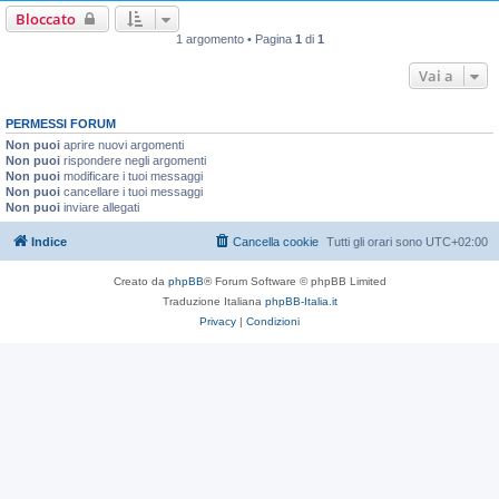
Bloccato
1 argomento • Pagina
1
di
1
Vai a
PERMESSI FORUM
Non puoi
aprire nuovi argomenti
Non puoi
rispondere negli argomenti
Non puoi
modificare i tuoi messaggi
Non puoi
cancellare i tuoi messaggi
Non puoi
inviare allegati
Indice
Cancella cookie
Tutti gli orari sono
UTC+02:00
Creato da
phpBB
® Forum Software © phpBB Limited
Traduzione Italiana
phpBB-Italia.it
Privacy
|
Condizioni