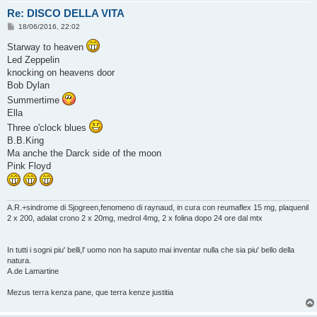
Re: DISCO DELLA VITA
M
18/06/2016, 22:02
e
s
Starway to heaven
s
Led Zeppelin
a
g
knocking on heavens door
g
Bob Dylan
i
o
Summertime
Ella
Three o'clock blues
B.B.King
Ma anche the Darck side of the moon
Pink Floyd
A.R.+sindrome di Sjogreen,fenomeno di raynaud, in cura con reumaflex 15 mg, plaquenil
2 x 200, adalat crono 2 x 20mg, medrol 4mg, 2 x folina dopo 24 ore dal mtx
In tutti i sogni piu' belli,l' uomo non ha saputo mai inventar nulla che sia piu' bello della
natura.
A.de Lamartine
Mezus terra kenza pane, que terra kenze justitia