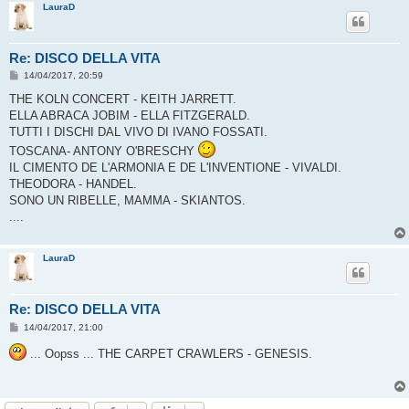
LauraD
Re: DISCO DELLA VITA
M
14/04/2017, 20:59
e
s
THE KOLN CONCERT - KEITH JARRETT.
s
ELLA ABRACA JOBIM - ELLA FITZGERALD.
a
g
TUTTI I DISCHI DAL VIVO DI IVANO FOSSATI.
g
TOSCANA- ANTONY O'BRESCHY
i
o
IL CIMENTO DE L'ARMONIA E DE L'INVENTIONE - VIVALDI.
THEODORA - HANDEL.
SONO UN RIBELLE, MAMMA - SKIANTOS.
....
LauraD
Re: DISCO DELLA VITA
M
14/04/2017, 21:00
e
s
... Oopss ... THE CARPET CRAWLERS - GENESIS.
s
a
g
g
i