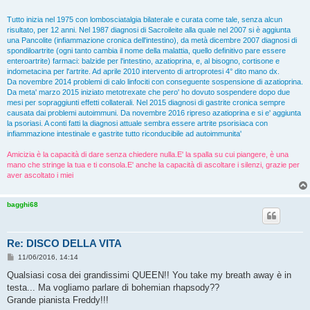
Tutto inizia nel 1975 con lombosciatalgia bilaterale e curata come tale, senza alcun
risultato, per 12 anni. Nel 1987 diagnosi di Sacroileite alla quale nel 2007 si è aggiunta
una Pancolite (infiammazione cronica dell'intestino), da metà dicembre 2007 diagnosi di
spondiloartrite (ogni tanto cambia il nome della malattia, quello definitivo pare essere
enteroartrite) farmaci: balzide per l'intestino, azatioprina, e, al bisogno, cortisone e
indometacina per l'artrite. Ad aprile 2010 intervento di artroprotesi 4° dito mano dx.
Da novembre 2014 problemi di calo linfociti con conseguente sospensione di azatioprina.
Da meta' marzo 2015 iniziato metotrexate che pero' ho dovuto sospendere dopo due
mesi per sopraggiunti effetti collaterali. Nel 2015 diagnosi di gastrite cronica sempre
causata dai problemi autoimmuni. Da novembre 2016 ripreso azatioprina e si e' aggiunta
la psoriasi. A conti fatti la diagnosi attuale sembra essere artrite psorisiaca con
infiammazione intestinale e gastrite tutto riconducibile ad autoimmunita'
Amicizia è la capacità di dare senza chiedere nulla.E' la spalla su cui piangere, è una
mano che stringe la tua e ti consola.E' anche la capacità di ascoltare i silenzi, grazie per
aver ascoltato i miei
bagghi68
Re: DISCO DELLA VITA
M
11/06/2016, 14:14
e
s
Qualsiasi cosa dei grandissimi QUEEN!! You take my breath away è in
s
testa... Ma vogliamo parlare di bohemian rhapsody??
a
g
Grande pianista Freddy!!!
g