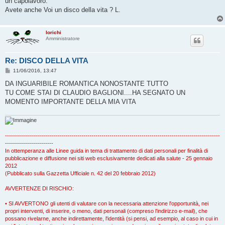
un capolavoro.
Avete anche Voi un disco della vita ? L.
lorichi
Amministratore
Re: DISCO DELLA VITA
M
11/06/2016, 13:47
e
s
DA INGUARIBILE ROMANTICA NONOSTANTE TUTTO
s
TU COME STAI DI CLAUDIO BAGLIONI....HA SEGNATO UN
a
g
MOMENTO IMPORTANTE DELLA MIA VITA
g
i
o
-----------------------------------------------------------------------------------------------------------
------------------------
In ottemperanza alle Linee guida in tema di trattamento di dati personali per finalità di
pubblicazione e diffusione nei siti web esclusivamente dedicati alla salute - 25 gennaio
2012
(Pubblicato sulla Gazzetta Ufficiale n. 42 del 20 febbraio 2012)
AVVERTENZE DI RISCHIO:
• SI AVVERTONO gli utenti di valutare con la necessaria attenzione l'opportunità, nei
propri interventi, di inserire, o meno, dati personali (compreso l'indirizzo e-mail), che
possano rivelarne, anche indirettamente, l'identità (si pensi, ad esempio, al caso in cui in