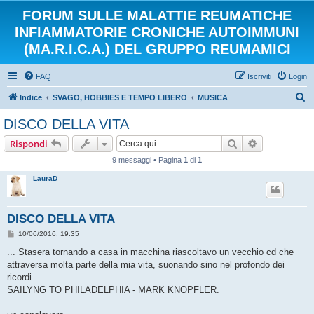
FORUM SULLE MALATTIE REUMATICHE
INFIAMMATORIE CRONICHE AUTOIMMUNI
(MA.R.I.C.A.) DEL GRUPPO REUMAMICI
FAQ
Iscriviti
Login
C
Indice
SVAGO, HOBBIES E TEMPO LIBERO
MUSICA
e
DISCO DELLA VITA
r
Cerca
Ricerca avan
Rispondi
c
9 messaggi • Pagina
1
di
1
a
LauraD
DISCO DELLA VITA
M
10/06/2016, 19:35
e
s
... Stasera tornando a casa in macchina riascoltavo un vecchio cd che
s
attraversa molta parte della mia vita, suonando sino nel profondo dei
a
g
ricordi.
g
SAILYNG TO PHILADELPHIA - MARK KNOPFLER.
i
o