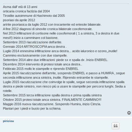
i
o
Asma dall' età di 13 anni
orticaria cronica factizia dal 2004
Tiroidite autoimmune di Hashimoto dal 2005
psoriasi da aprile 2012
artrite psoriasica da luglio 2012 con trocanterite ed entesite bilaterale.
A fine 2012 diagnosi di sinovite cronica bilaterale coxofemorale.
Nel 2013 infiltrazioni di cortisone nelle coxofemorali ( 1 a sinistra, 3 a destra in due
mesi!!) inizio a camminare col bastone.
Settembre 2013 riacutizzazione dell'artite.
Gennaio 2014 ARTROSCOPIA anca destra .
Luglio 2014 ennesima infiltrazione anca destra... acido ialuronico e ozono,,inutile!
Cammino esclusivamente con due stampelle.
Settembre 2014 altre due infiltrazioni: piede sx e spalla dx .Inizio ENBREL.
Dicembre 2014 intervento di protesi totale anca destra..
Febbraio 2015 mollo le stampelle e riprendo ENBREL
Aprile 2015 riacutizzazione dell'artrite, sospendo ENBREL e passo a HUMIRA , segue
seconda infiltrazione anca sinistra, inutile. Riprendo entrambe le stampelle.
Luglio 2015 riacutizzazione che coinvolge le spalle, segue seconda infiltrazione spalla
destra e piede sinistro, non riesco più a usare le stampelle per percorsi lunghi. Sedia a
rotelle.
Settembre 2015 terza infiltrazione spalla destra e prima spalla sinistra
Ottobre 2015 protesi totale anca sinistra. FINALMENTE CAMMINO!!!
Maggio 2016 nuova riacutizzazione. Sospendo Humira, inizio Cimzia.
Plantari per i piedi e busto per la schiena.
piriciou