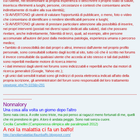
cui l'utente, nel testimoniare la propria esperienza o descrivere il proprio stato di salute,
inserisca riferimenti a luoghi, persone, circostanze e contesti che consentano anche
indirettamente di risalire alla sua identità);
• SI AVVERTONO gli utenti di valutare l'opportunità di pubblicare, o meno, foto o video
che consentano di identificare o rendere identificabili persone e luoghi;
• SI AVVERTONO gli utente di prestare particolare attenzione alla possibilità di inserire,
nei propri interventi (postati nei diversi spazi dedicati alla salute), dati che possano
rivelare, anche indirettamente, l'identità di terzi, quali, ad esempio, altre persone
accomunate all'autore del post dalla medesima patologia, esperienza umana o percorso
medico;
• l'ambito di conoscibilità dei dati propri o altrui, immessi dall'utente nel proprio profilo
personale, sono consultabili soltanto dagli iscritti al sito, tutto ciò che è scritto nei forums
è invece consultabile da qualsiasi utente che acceda al sito stesso e tali dati pubblici
sono reperibili mediante motore di ricerca interno
• i dati immessi dagli utenti nei forums sono indicizzabili e reperibili anche dai motori di
ricerca generalisti (Google, Yahoo etc.);
• gli unici dati sensibili trattati sono gli indirizzi di posta elettronica indicati all'atto della
propria iscrizione, gli amministratori del forum sono responsabili del loro trattamento
viewtopic.php?f=103&t=291
-----------------------------------------------------------------------------------------------------------
-----------------------
Nonnalory
Una cosa alla volta un giorno dopo l'altro
Sono nata cieca. A volte sono triste, ma poi penso ai ragazzi meno fortunati di me, quelli
che mi prendono in giro. A loro è andata peggio. Sono nati senza cuore.
Cecilia Camellini (Campionessa olimpica alle paralimpiadi 2012)
A noi la malattia ci fa un baffo!
http://anoilamalattiacifaunbaffo.blogspot.com/