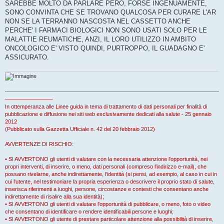
o
SAREBBE MOLTO DA PARLARE PERO, FORSE INGENUAMENTE,
SONO CONVINTA CHE SE TROVANO QUALCOSA PER CURARE L'AR
NON SE LA TERRANNO NASCOSTA NEL CASSETTO ANCHE
PERCHE' I FARMACI BIOLOGICI NON SONO USATI SOLO PER LE
MALATTIE REUMATICHE, ANZI, IL LORO UTILIZZO IN AMBITO
ONCOLOGICO E' VISTO QUINDI, PURTROPPO, IL GUADAGNO E'
ASSICURATO.
-----------------------------------------------------------------------------------------------------------
------------------------
In ottemperanza alle Linee guida in tema di trattamento di dati personali per finalità di
pubblicazione e diffusione nei siti web esclusivamente dedicati alla salute - 25 gennaio
2012
(Pubblicato sulla Gazzetta Ufficiale n. 42 del 20 febbraio 2012)
AVVERTENZE DI RISCHIO:
• SI AVVERTONO gli utenti di valutare con la necessaria attenzione l'opportunità, nei
propri interventi, di inserire, o meno, dati personali (compreso l'indirizzo e-mail), che
possano rivelarne, anche indirettamente, l'identità (si pensi, ad esempio, al caso in cui in
cui l'utente, nel testimoniare la propria esperienza o descrivere il proprio stato di salute,
inserisca riferimenti a luoghi, persone, circostanze e contesti che consentano anche
indirettamente di risalire alla sua identità);
• SI AVVERTONO gli utenti di valutare l'opportunità di pubblicare, o meno, foto o video
che consentano di identificare o rendere identificabili persone e luoghi;
• SI AVVERTONO gli utente di prestare particolare attenzione alla possibilità di inserire,