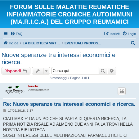
FORUM SULLE MALATTIE REUMATICHE
INFIAMMATORIE CRONICHE AUTOIMMUNI
(MA.R.I.C.A.) DEL GRUPPO REUMAMICI
FAQ
Iscriviti
Login
C
Indice
LA BIBLIOTECA VIRTUALE DEI REUMAMICI
EVENTUALI PROPOSTE DI DISCUSSIONE
e
Nuove speranze tra interessi economici e
r
ricerca.
c
Cerca
Ricerca avan
Rispondi
a
3 messaggi • Pagina
1
di
1
lorichi
Amministratore
Re: Nuove speranze tra interessi economici e ricerca.
M
17/05/2018, 7:37
e
s
CIAO MAX E' DA UN PO CHE SI PARLA DI QUESTA RICERCA, LA
s
PRIMA NOTIZIA RISALE AD ALMENO DUE ANNI FA LA TROVI NELLA
a
g
NOSTRA BIBLIOTECA.
g
SUGLI INTERESSI DELLE MULTINAZIONALI FARMACEUTICHE CI
i