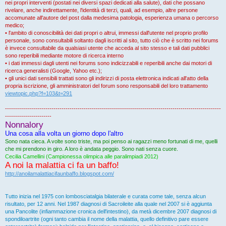
nei propri interventi (postati nei diversi spazi dedicati alla salute), dati che possano
rivelare, anche indirettamente, l'identità di terzi, quali, ad esempio, altre persone
accomunate all'autore del post dalla medesima patologia, esperienza umana o percorso
medico;
• l'ambito di conoscibilità dei dati propri o altrui, immessi dall'utente nel proprio profilo
personale, sono consultabili soltanto dagli iscritti al sito, tutto ciò che è scritto nei forums
è invece consultabile da qualsiasi utente che acceda al sito stesso e tali dati pubblici
sono reperibili mediante motore di ricerca interno
• i dati immessi dagli utenti nei forums sono indicizzabili e reperibili anche dai motori di
ricerca generalisti (Google, Yahoo etc.);
• gli unici dati sensibili trattati sono gli indirizzi di posta elettronica indicati all'atto della
propria iscrizione, gli amministratori del forum sono responsabili del loro trattamento
viewtopic.php?f=103&t=291
-----------------------------------------------------------------------------------------------------------
-----------------------
Nonnalory
Una cosa alla volta un giorno dopo l'altro
Sono nata cieca. A volte sono triste, ma poi penso ai ragazzi meno fortunati di me, quelli
che mi prendono in giro. A loro è andata peggio. Sono nati senza cuore.
Cecilia Camellini (Campionessa olimpica alle paralimpiadi 2012)
A noi la malattia ci fa un baffo!
http://anoilamalattiacifaunbaffo.blogspot.com/
Tutto inizia nel 1975 con lombosciatalgia bilaterale e curata come tale, senza alcun
risultato, per 12 anni. Nel 1987 diagnosi di Sacroileite alla quale nel 2007 si è aggiunta
una Pancolite (infiammazione cronica dell'intestino), da metà dicembre 2007 diagnosi di
spondiloartrite (ogni tanto cambia il nome della malattia, quello definitivo pare essere