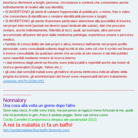
inserisca riferimenti a luoghi, persone, circostanze e contesti che consentano anche
indirettamente di risalire alla sua identità);
• SI AVVERTONO gli utenti di valutare l'opportunità di pubblicare, o meno, foto o video
che consentano di identificare o rendere identificabili persone e luoghi;
• SI AVVERTONO gli utente di prestare particolare attenzione alla possibilità di inserire,
nei propri interventi (postati nei diversi spazi dedicati alla salute), dati che possano
rivelare, anche indirettamente, l'identità di terzi, quali, ad esempio, altre persone
accomunate all'autore del post dalla medesima patologia, esperienza umana o percorso
medico;
• l'ambito di conoscibilità dei dati propri o altrui, immessi dall'utente nel proprio profilo
personale, sono consultabili soltanto dagli iscritti al sito, tutto ciò che è scritto nei forums
è invece consultabile da qualsiasi utente che acceda al sito stesso e tali dati pubblici
sono reperibili mediante motore di ricerca interno
• i dati immessi dagli utenti nei forums sono indicizzabili e reperibili anche dai motori di
ricerca generalisti (Google, Yahoo etc.);
• gli unici dati sensibili trattati sono gli indirizzi di posta elettronica indicati all'atto della
propria iscrizione, gli amministratori del forum sono responsabili del loro trattamento
viewtopic.php?f=103&t=291
-----------------------------------------------------------------------------------------------------------
-----------------------
Nonnalory
Una cosa alla volta un giorno dopo l'altro
Sono nata cieca. A volte sono triste, ma poi penso ai ragazzi meno fortunati di me, quelli
che mi prendono in giro. A loro è andata peggio. Sono nati senza cuore.
Cecilia Camellini (Campionessa olimpica alle paralimpiadi 2012)
A noi la malattia ci fa un baffo!
http://anoilamalattiacifaunbaffo.blogspot.com/