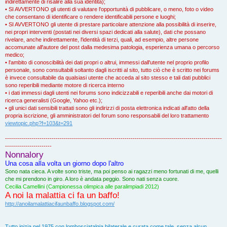
indirettamente di risalire alla sua identità);
• SI AVVERTONO gli utenti di valutare l'opportunità di pubblicare, o meno, foto o video
che consentano di identificare o rendere identificabili persone e luoghi;
• SI AVVERTONO gli utente di prestare particolare attenzione alla possibilità di inserire,
nei propri interventi (postati nei diversi spazi dedicati alla salute), dati che possano
rivelare, anche indirettamente, l'identità di terzi, quali, ad esempio, altre persone
accomunate all'autore del post dalla medesima patologia, esperienza umana o percorso
medico;
• l'ambito di conoscibilità dei dati propri o altrui, immessi dall'utente nel proprio profilo
personale, sono consultabili soltanto dagli iscritti al sito, tutto ciò che è scritto nei forums
è invece consultabile da qualsiasi utente che acceda al sito stesso e tali dati pubblici
sono reperibili mediante motore di ricerca interno
• i dati immessi dagli utenti nei forums sono indicizzabili e reperibili anche dai motori di
ricerca generalisti (Google, Yahoo etc.);
• gli unici dati sensibili trattati sono gli indirizzi di posta elettronica indicati all'atto della
propria iscrizione, gli amministratori del forum sono responsabili del loro trattamento
viewtopic.php?f=103&t=291
-----------------------------------------------------------------------------------------------------------
-----------------------
Nonnalory
Una cosa alla volta un giorno dopo l'altro
Sono nata cieca. A volte sono triste, ma poi penso ai ragazzi meno fortunati di me, quelli
che mi prendono in giro. A loro è andata peggio. Sono nati senza cuore.
Cecilia Camellini (Campionessa olimpica alle paralimpiadi 2012)
A noi la malattia ci fa un baffo!
http://anoilamalattiacifaunbaffo.blogspot.com/
Tutto inizia nel 1975 con lombosciatalgia bilaterale e curata come tale, senza alcun