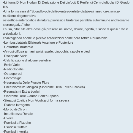
-Linfoma Di Non Hodgin Di Derivazione Dei Linfociti B Periferici Centrofollicolari Di Grado
IIIA
-Una forma rara di "Spondilo-poli-dattilo-enteso-artrite-distale-simmetrica-cronica-
mutilante-degenerativa-
osteolitica-anteropatica di natura psoriasica bilaterale parallela autoimmune anchilosante
sieronegativa" che
causa, oltre alle altre cose già presenti nel nome, dolore, rigidità, fusione di quasi tutte le
articolazioni,
coinvolgendo anche le piccole aritoclazioni come nella Artrite Reumatoide.
-Lombosciatalgia Bilaterale Anteriore e Posteriore
-Coxartrosi bilaterale
-Artrosi diffusa a mani, polsi, spalle, ginocchia, cavglie e piedi
-Discopatie Varie
-Calcificazione di alcune vertebre
-Ernie Varie
-Radicolopatia
-Osteoporosi
-Fibromialgia
-Neuropoatia Delle Piccole Fibre
-Encefalomielite Mialgica (Sindrome Della Fatica Cronica)
-Reumatismi Extrarticolari
-Sindrome Delle Gambe Senza Riposo
-Steatosi Epatica Non Alcolica di forma severa
-Diabete Iatrogeno
-Morbo di Chron
-Insufficenza Renale
-Uveite
-Psoriasi a Placche
-Psoriasi Guttata
-Psoriasi Invertita