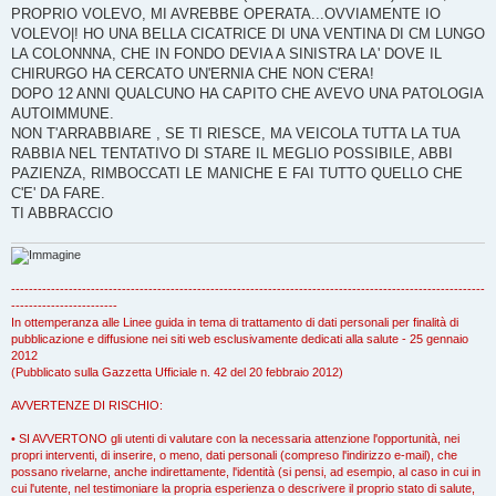
PROPRIO VOLEVO, MI AVREBBE OPERATA...OVVIAMENTE IO
VOLEVO|! HO UNA BELLA CICATRICE DI UNA VENTINA DI CM LUNGO
LA COLONNNA, CHE IN FONDO DEVIA A SINISTRA LA' DOVE IL
CHIRURGO HA CERCATO UN'ERNIA CHE NON C'ERA!
DOPO 12 ANNI QUALCUNO HA CAPITO CHE AVEVO UNA PATOLOGIA
AUTOIMMUNE.
NON T'ARRABBIARE , SE TI RIESCE, MA VEICOLA TUTTA LA TUA
RABBIA NEL TENTATIVO DI STARE IL MEGLIO POSSIBILE, ABBI
PAZIENZA, RIMBOCCATI LE MANICHE E FAI TUTTO QUELLO CHE
C'E' DA FARE.
TI ABBRACCIO
-----------------------------------------------------------------------------------------------------------
------------------------
In ottemperanza alle Linee guida in tema di trattamento di dati personali per finalità di
pubblicazione e diffusione nei siti web esclusivamente dedicati alla salute - 25 gennaio
2012
(Pubblicato sulla Gazzetta Ufficiale n. 42 del 20 febbraio 2012)
AVVERTENZE DI RISCHIO:
• SI AVVERTONO gli utenti di valutare con la necessaria attenzione l'opportunità, nei
propri interventi, di inserire, o meno, dati personali (compreso l'indirizzo e-mail), che
possano rivelarne, anche indirettamente, l'identità (si pensi, ad esempio, al caso in cui in
cui l'utente, nel testimoniare la propria esperienza o descrivere il proprio stato di salute,