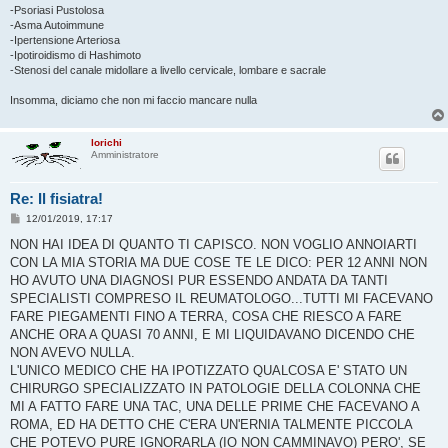
-Psoriasi Pustolosa
-Asma Autoimmune
-Ipertensione Arteriosa
-Ipotiroidismo di Hashimoto
-Stenosi del canale midollare a livello cervicale, lombare e sacrale
Insomma, diciamo che non mi faccio mancare nulla
lorichi
Amministratore
Re: Il fisiatra!
M
12/01/2019, 17:17
e
s
NON HAI IDEA DI QUANTO TI CAPISCO. NON VOGLIO ANNOIARTI
s
CON LA MIA STORIA MA DUE COSE TE LE DICO: PER 12 ANNI NON
a
g
HO AVUTO UNA DIAGNOSI PUR ESSENDO ANDATA DA TANTI
g
SPECIALISTI COMPRESO IL REUMATOLOGO...TUTTI MI FACEVANO
i
o
FARE PIEGAMENTI FINO A TERRA, COSA CHE RIESCO A FARE
ANCHE ORA A QUASI 70 ANNI, E MI LIQUIDAVANO DICENDO CHE
NON AVEVO NULLA.
L'UNICO MEDICO CHE HA IPOTIZZATO QUALCOSA E' STATO UN
CHIRURGO SPECIALIZZATO IN PATOLOGIE DELLA COLONNA CHE
MI A FATTO FARE UNA TAC, UNA DELLE PRIME CHE FACEVANO A
ROMA, ED HA DETTO CHE C'ERA UN'ERNIA TALMENTE PICCOLA
CHE POTEVO PURE IGNORARLA (IO NON CAMMINAVO) PERO', SE