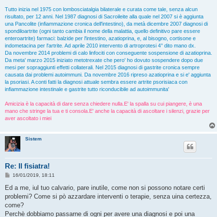
Tutto inizia nel 1975 con lombosciatalgia bilaterale e curata come tale, senza alcun
risultato, per 12 anni. Nel 1987 diagnosi di Sacroileite alla quale nel 2007 si è aggiunta
una Pancolite (infiammazione cronica dell'intestino), da metà dicembre 2007 diagnosi di
spondiloartrite (ogni tanto cambia il nome della malattia, quello definitivo pare essere
enteroartrite) farmaci: balzide per l'intestino, azatioprina, e, al bisogno, cortisone e
indometacina per l'artrite. Ad aprile 2010 intervento di artroprotesi 4° dito mano dx.
Da novembre 2014 problemi di calo linfociti con conseguente sospensione di azatioprina.
Da meta' marzo 2015 iniziato metotrexate che pero' ho dovuto sospendere dopo due
mesi per sopraggiunti effetti collaterali. Nel 2015 diagnosi di gastrite cronica sempre
causata dai problemi autoimmuni. Da novembre 2016 ripreso azatioprina e si e' aggiunta
la psoriasi. A conti fatti la diagnosi attuale sembra essere artrite psorisiaca con
infiammazione intestinale e gastrite tutto riconducibile ad autoimmunita'
Amicizia è la capacità di dare senza chiedere nulla.E' la spalla su cui piangere, è una
mano che stringe la tua e ti consola.E' anche la capacità di ascoltare i silenzi, grazie per
aver ascoltato i miei
Sistem
Re: Il fisiatra!
M
16/01/2019, 18:11
e
s
Ed a me, iul tuo calvario, pare inutile, come non si possono notare certi
s
problemi? Come si pò azzardare interventi o terapie, senza uina certezza,
a
g
come?
g
Perchè dobbiamo passarne di ogni per avere una diagnosi e poi una
i