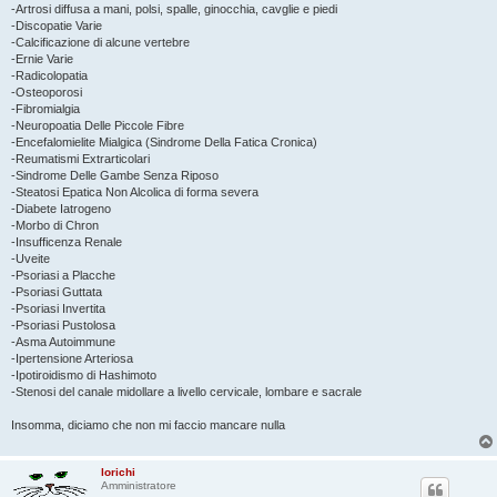
-Artrosi diffusa a mani, polsi, spalle, ginocchia, cavglie e piedi
-Discopatie Varie
-Calcificazione di alcune vertebre
-Ernie Varie
-Radicolopatia
-Osteoporosi
-Fibromialgia
-Neuropoatia Delle Piccole Fibre
-Encefalomielite Mialgica (Sindrome Della Fatica Cronica)
-Reumatismi Extrarticolari
-Sindrome Delle Gambe Senza Riposo
-Steatosi Epatica Non Alcolica di forma severa
-Diabete Iatrogeno
-Morbo di Chron
-Insufficenza Renale
-Uveite
-Psoriasi a Placche
-Psoriasi Guttata
-Psoriasi Invertita
-Psoriasi Pustolosa
-Asma Autoimmune
-Ipertensione Arteriosa
-Ipotiroidismo di Hashimoto
-Stenosi del canale midollare a livello cervicale, lombare e sacrale
Insomma, diciamo che non mi faccio mancare nulla
lorichi
Amministratore