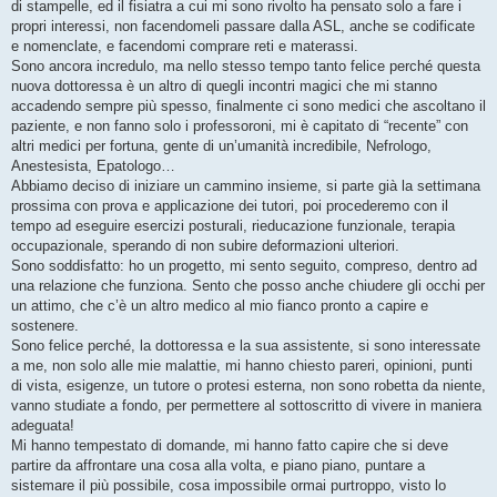
di stampelle, ed il fisiatra a cui mi sono rivolto ha pensato solo a fare i
propri interessi, non facendomeli passare dalla ASL, anche se codificate
e nomenclate, e facendomi comprare reti e materassi.
Sono ancora incredulo, ma nello stesso tempo tanto felice perché questa
nuova dottoressa è un altro di quegli incontri magici che mi stanno
accadendo sempre più spesso, finalmente ci sono medici che ascoltano il
paziente, e non fanno solo i professoroni, mi è capitato di “recente” con
altri medici per fortuna, gente di un’umanità incredibile, Nefrologo,
Anestesista, Epatologo…
Abbiamo deciso di iniziare un cammino insieme, si parte già la settimana
prossima con prova e applicazione dei tutori, poi procederemo con il
tempo ad eseguire esercizi posturali, rieducazione funzionale, terapia
occupazionale, sperando di non subire deformazioni ulteriori.
Sono soddisfatto: ho un progetto, mi sento seguito, compreso, dentro ad
una relazione che funziona. Sento che posso anche chiudere gli occhi per
un attimo, che c’è un altro medico al mio fianco pronto a capire e
sostenere.
Sono felice perché, la dottoressa e la sua assistente, si sono interessate
a me, non solo alle mie malattie, mi hanno chiesto pareri, opinioni, punti
di vista, esigenze, un tutore o protesi esterna, non sono robetta da niente,
vanno studiate a fondo, per permettere al sottoscritto di vivere in maniera
adeguata!
Mi hanno tempestato di domande, mi hanno fatto capire che si deve
partire da affrontare una cosa alla volta, e piano piano, puntare a
sistemare il più possibile, cosa impossibile ormai purtroppo, visto lo