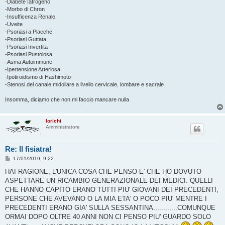
-Diabete Iatrogeno
-Morbo di Chron
-Insufficenza Renale
-Uveite
-Psoriasi a Placche
-Psoriasi Guttata
-Psoriasi Invertita
-Psoriasi Pustolosa
-Asma Autoimmune
-Ipertensione Arteriosa
-Ipotiroidismo di Hashimoto
-Stenosi del canale midollare a livello cervicale, lombare e sacrale
Insomma, diciamo che non mi faccio mancare nulla
lorichi
Amministratore
Re: Il fisiatra!
M
17/01/2019, 9:22
e
s
HAI RAGIONE, L'UNICA COSA CHE PENSO E' CHE HO DOVUTO
s
ASPETTARE UN RICAMBIO GENERAZIONALE DEI MEDICI. QUELLI
a
g
CHE HANNO CAPITO ERANO TUTTI PIU' GIOVANI DEI PRECEDENTI,
g
PERSONE CHE AVEVANO O LA MIA ETA' O POCO PIU' MENTRE I
i
o
PRECEDENTI ERANO GIA' SULLA SESSANTINA............COMUNQUE
ORMAI DOPO OLTRE 40 ANNI NON CI PENSO PIU' GUARDO SOLO