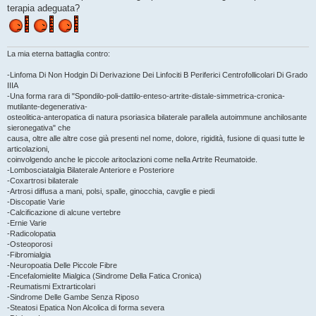
o
terapia adeguata?
La mia eterna battaglia contro:
-Linfoma Di Non Hodgin Di Derivazione Dei Linfociti B Periferici Centrofollicolari Di Grado
IIIA
-Una forma rara di "Spondilo-poli-dattilo-enteso-artrite-distale-simmetrica-cronica-
mutilante-degenerativa-
osteolitica-anteropatica di natura psoriasica bilaterale parallela autoimmune anchilosante
sieronegativa" che
causa, oltre alle altre cose già presenti nel nome, dolore, rigidità, fusione di quasi tutte le
articolazioni,
coinvolgendo anche le piccole aritoclazioni come nella Artrite Reumatoide.
-Lombosciatalgia Bilaterale Anteriore e Posteriore
-Coxartrosi bilaterale
-Artrosi diffusa a mani, polsi, spalle, ginocchia, cavglie e piedi
-Discopatie Varie
-Calcificazione di alcune vertebre
-Ernie Varie
-Radicolopatia
-Osteoporosi
-Fibromialgia
-Neuropoatia Delle Piccole Fibre
-Encefalomielite Mialgica (Sindrome Della Fatica Cronica)
-Reumatismi Extrarticolari
-Sindrome Delle Gambe Senza Riposo
-Steatosi Epatica Non Alcolica di forma severa