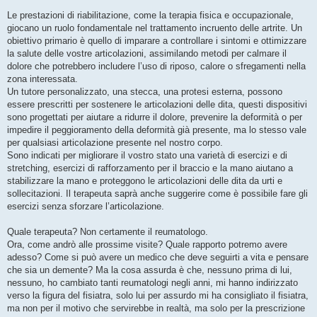
Le prestazioni di riabilitazione, come la terapia fisica e occupazionale,
giocano un ruolo fondamentale nel trattamento incruento delle artrite. Un
obiettivo primario è quello di imparare a controllare i sintomi e ottimizzare
la salute delle vostre articolazioni, assimilando metodi per calmare il
dolore che potrebbero includere l’uso di riposo, calore o sfregamenti nella
zona interessata.
Un tutore personalizzato, una stecca, una protesi esterna, possono
essere prescritti per sostenere le articolazioni delle dita, questi dispositivi
sono progettati per aiutare a ridurre il dolore, prevenire la deformità o per
impedire il peggioramento della deformità già presente, ma lo stesso vale
per qualsiasi articolazione presente nel nostro corpo.
Sono indicati per migliorare il vostro stato una varietà di esercizi e di
stretching, esercizi di rafforzamento per il braccio e la mano aiutano a
stabilizzare la mano e proteggono le articolazioni delle dita da urti e
sollecitazioni. Il terapeuta saprà anche suggerire come è possibile fare gli
esercizi senza sforzare l’articolazione.
Quale terapeuta? Non certamente il reumatologo.
Ora, come andrò alle prossime visite? Quale rapporto potremo avere
adesso? Come si può avere un medico che deve seguirti a vita e pensare
che sia un demente? Ma la cosa assurda è che, nessuno prima di lui,
nessuno, ho cambiato tanti reumatologi negli anni, mi hanno indirizzato
verso la figura del fisiatra, solo lui per assurdo mi ha consigliato il fisiatra,
ma non per il motivo che servirebbe in realtà, ma solo per la prescrizione