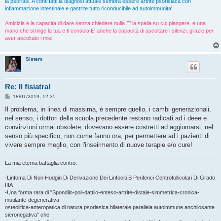
la psoriasi. A conti fatti la diagnosi attuale sembra essere artrite psorisiaca con
infiammazione intestinale e gastrite tutto riconducibile ad autoimmunita'
Amicizia è la capacità di dare senza chiedere nulla.E' la spalla su cui piangere, è una
mano che stringe la tua e ti consola.E' anche la capacità di ascoltare i silenzi, grazie per
aver ascoltato i miei
Sistem
Re: Il fisiatra!
M
18/01/2019, 12:35
e
s
Il problema, in linea di massima, è sempre quello, i cambi generazionali,
s
nel senso, i dottori della scuola precedente restano radicati ad i deee e
a
g
convinzioni ormai obsolete, dovevano essere costretti ad aggiornarsi, nel
g
senso più specifico, non come fanno ora, per permettere ad i pazienti di
i
o
vivere sempre meglio, con l'inseirmento di nuove terapie e/o cure!
La mia eterna battaglia contro:
-Linfoma Di Non Hodgin Di Derivazione Dei Linfociti B Periferici Centrofollicolari Di Grado
IIIA
-Una forma rara di "Spondilo-poli-dattilo-enteso-artrite-distale-simmetrica-cronica-
mutilante-degenerativa-
osteolitica-anteropatica di natura psoriasica bilaterale parallela autoimmune anchilosante
sieronegativa" che