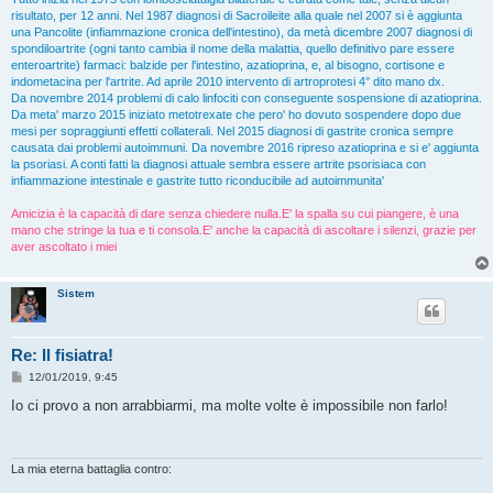
risultato, per 12 anni. Nel 1987 diagnosi di Sacroileite alla quale nel 2007 si è aggiunta
una Pancolite (infiammazione cronica dell'intestino), da metà dicembre 2007 diagnosi di
spondiloartrite (ogni tanto cambia il nome della malattia, quello definitivo pare essere
enteroartrite) farmaci: balzide per l'intestino, azatioprina, e, al bisogno, cortisone e
indometacina per l'artrite. Ad aprile 2010 intervento di artroprotesi 4° dito mano dx.
Da novembre 2014 problemi di calo linfociti con conseguente sospensione di azatioprina.
Da meta' marzo 2015 iniziato metotrexate che pero' ho dovuto sospendere dopo due
mesi per sopraggiunti effetti collaterali. Nel 2015 diagnosi di gastrite cronica sempre
causata dai problemi autoimmuni. Da novembre 2016 ripreso azatioprina e si e' aggiunta
la psoriasi. A conti fatti la diagnosi attuale sembra essere artrite psorisiaca con
infiammazione intestinale e gastrite tutto riconducibile ad autoimmunita'
Amicizia è la capacità di dare senza chiedere nulla.E' la spalla su cui piangere, è una
mano che stringe la tua e ti consola.E' anche la capacità di ascoltare i silenzi, grazie per
aver ascoltato i miei
Sistem
Re: Il fisiatra!
M
12/01/2019, 9:45
e
s
Io ci provo a non arrabbiarmi, ma molte volte è impossibile non farlo!
s
a
g
g
i
La mia eterna battaglia contro:
o