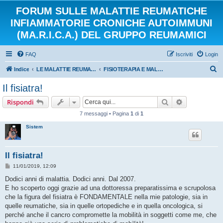
FORUM SULLE MALATTIE REUMATICHE
INFIAMMATORIE CRONICHE AUTOIMMUNI
(MA.R.I.C.A.) DEL GRUPPO REUMAMICI
FAQ
Iscriviti
Login
C
Indice
LE MALATTIE REUMATICHE INFIAMMATORIE CRONICHE AUTOIMMUNI
FISIOTERAPIA E MALATTIE AUTOIMMUNI
e
Il fisiatra!
r
Cerca
Ricerca avan
Rispondi
c
7 messaggi • Pagina
1
di
1
a
Sistem
Il fisiatra!
M
11/01/2019, 12:09
e
s
Dodici anni di malattia. Dodici anni. Dal 2007.
s
E ho scoperto oggi grazie ad una dottoressa preparatissima e scrupolosa
a
g
che la figura del fisiatra è FONDAMENTALE nella mie patologie, sia in
g
quelle reumatiche, sia in quelle ortopediche e in quella oncologica, si
i
o
perché anche il cancro compromette la mobilità in soggetti come me, che