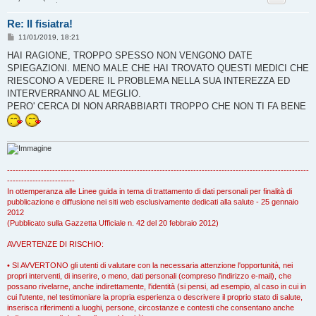
Re: Il fisiatra!
M
11/01/2019, 18:21
e
s
HAI RAGIONE, TROPPO SPESSO NON VENGONO DATE
s
SPIEGAZIONI. MENO MALE CHE HAI TROVATO QUESTI MEDICI CHE
a
g
RIESCONO A VEDERE IL PROBLEMA NELLA SUA INTEREZZA ED
g
INTERVERRANNO AL MEGLIO.
i
o
PERO' CERCA DI NON ARRABBIARTI TROPPO CHE NON TI FA BENE
-----------------------------------------------------------------------------------------------------------
------------------------
In ottemperanza alle Linee guida in tema di trattamento di dati personali per finalità di
pubblicazione e diffusione nei siti web esclusivamente dedicati alla salute - 25 gennaio
2012
(Pubblicato sulla Gazzetta Ufficiale n. 42 del 20 febbraio 2012)
AVVERTENZE DI RISCHIO:
• SI AVVERTONO gli utenti di valutare con la necessaria attenzione l'opportunità, nei
propri interventi, di inserire, o meno, dati personali (compreso l'indirizzo e-mail), che
possano rivelarne, anche indirettamente, l'identità (si pensi, ad esempio, al caso in cui in
cui l'utente, nel testimoniare la propria esperienza o descrivere il proprio stato di salute,
inserisca riferimenti a luoghi, persone, circostanze e contesti che consentano anche