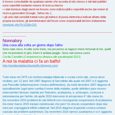
è invece consultabile da qualsiasi utente che acceda al sito stesso e tali dati pubblici
sono reperibili mediante motore di ricerca interno
• i dati immessi dagli utenti nei forums sono indicizzabili e reperibili anche dai motori di
ricerca generalisti (Google, Yahoo etc.);
• gli unici dati sensibili trattati sono gli indirizzi di posta elettronica indicati all'atto della
propria iscrizione, gli amministratori del forum sono responsabili del loro trattamento
viewtopic.php?f=103&t=291
-----------------------------------------------------------------------------------------------------------
-----------------------
Nonnalory
Una cosa alla volta un giorno dopo l'altro
Sono nata cieca. A volte sono triste, ma poi penso ai ragazzi meno fortunati di me, quelli
che mi prendono in giro. A loro è andata peggio. Sono nati senza cuore.
Cecilia Camellini (Campionessa olimpica alle paralimpiadi 2012)
A noi la malattia ci fa un baffo!
http://anoilamalattiacifaunbaffo.blogspot.com/
Tutto inizia nel 1975 con lombosciatalgia bilaterale e curata come tale, senza alcun
risultato, per 12 anni. Nel 1987 diagnosi di Sacroileite alla quale nel 2007 si è aggiunta
una Pancolite (infiammazione cronica dell'intestino), da metà dicembre 2007 diagnosi di
spondiloartrite (ogni tanto cambia il nome della malattia, quello definitivo pare essere
enteroartrite) farmaci: balzide per l'intestino, azatioprina, e, al bisogno, cortisone e
indometacina per l'artrite. Ad aprile 2010 intervento di artroprotesi 4° dito mano dx.
Da novembre 2014 problemi di calo linfociti con conseguente sospensione di azatioprina.
Da meta' marzo 2015 iniziato metotrexate che pero' ho dovuto sospendere dopo due
mesi per sopraggiunti effetti collaterali. Nel 2015 diagnosi di gastrite cronica sempre
causata dai problemi autoimmuni. Da novembre 2016 ripreso azatioprina e si e' aggiunta