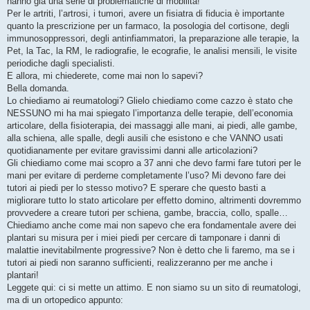
hanno già una serie di problematiche di mobilità!
Per le artriti, l’artrosi, i tumori, avere un fisiatra di fiducia è importante
quanto la prescrizione per un farmaco, la posologia del cortisone, degli
immunosoppressori, degli antinfiammatori, la preparazione alle terapie, la
Pet, la Tac, la RM, le radiografie, le ecografie, le analisi mensili, le visite
periodiche dagli specialisti.
E allora, mi chiederete, come mai non lo sapevi?
Bella domanda.
Lo chiediamo ai reumatologi? Glielo chiediamo come cazzo è stato che
NESSUNO mi ha mai spiegato l’importanza delle terapie, dell’economia
articolare, della fisioterapia, dei massaggi alle mani, ai piedi, alle gambe,
alla schiena, alle spalle, degli ausili che esistono e che VANNO usati
quotidianamente per evitare gravissimi danni alle articolazioni?
Gli chiediamo come mai scopro a 37 anni che devo farmi fare tutori per le
mani per evitare di perderne completamente l’uso? Mi devono fare dei
tutori ai piedi per lo stesso motivo? E sperare che questo basti a
migliorare tutto lo stato articolare per effetto domino, altrimenti dovremmo
provvedere a creare tutori per schiena, gambe, braccia, collo, spalle…
Chiediamo anche come mai non sapevo che era fondamentale avere dei
plantari su misura per i miei piedi per cercare di tamponare i danni di
malattie inevitabilmente progressive? Non è detto che li faremo, ma se i
tutori ai piedi non saranno sufficienti, realizzeranno per me anche i
plantari!
Leggete qui: ci si mette un attimo. E non siamo su un sito di reumatologi,
ma di un ortopedico appunto: