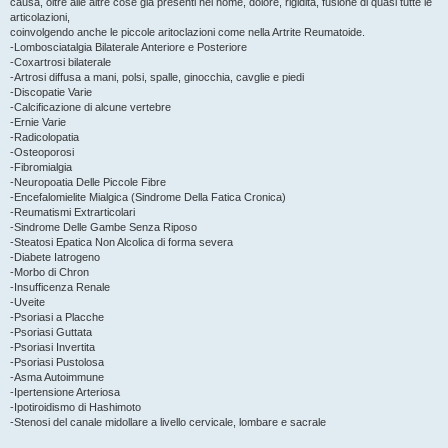
causa, oltre alle altre cose già presenti nel nome, dolore, rigidità, fusione di quasi tutte le
articolazioni,
coinvolgendo anche le piccole aritoclazioni come nella Artrite Reumatoide.
-Lombosciatalgia Bilaterale Anteriore e Posteriore
-Coxartrosi bilaterale
-Artrosi diffusa a mani, polsi, spalle, ginocchia, cavglie e piedi
-Discopatie Varie
-Calcificazione di alcune vertebre
-Ernie Varie
-Radicolopatia
-Osteoporosi
-Fibromialgia
-Neuropoatia Delle Piccole Fibre
-Encefalomielite Mialgica (Sindrome Della Fatica Cronica)
-Reumatismi Extrarticolari
-Sindrome Delle Gambe Senza Riposo
-Steatosi Epatica Non Alcolica di forma severa
-Diabete Iatrogeno
-Morbo di Chron
-Insufficenza Renale
-Uveite
-Psoriasi a Placche
-Psoriasi Guttata
-Psoriasi Invertita
-Psoriasi Pustolosa
-Asma Autoimmune
-Ipertensione Arteriosa
-Ipotiroidismo di Hashimoto
-Stenosi del canale midollare a livello cervicale, lombare e sacrale