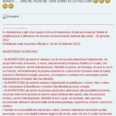
AVANTI .....ANCHE PERCHE' ORA SONO IO LA VECCHIA
-----------------------------------------------------------------------------------------------------------
------------------------
In ottemperanza alle Linee guida in tema di trattamento di dati personali per finalità di
pubblicazione e diffusione nei siti web esclusivamente dedicati alla salute - 25 gennaio
2012
(Pubblicato sulla Gazzetta Ufficiale n. 42 del 20 febbraio 2012)
AVVERTENZE DI RISCHIO:
• SI AVVERTONO gli utenti di valutare con la necessaria attenzione l'opportunità, nei
propri interventi, di inserire, o meno, dati personali (compreso l'indirizzo e-mail), che
possano rivelarne, anche indirettamente, l'identità (si pensi, ad esempio, al caso in cui in
cui l'utente, nel testimoniare la propria esperienza o descrivere il proprio stato di salute,
inserisca riferimenti a luoghi, persone, circostanze e contesti che consentano anche
indirettamente di risalire alla sua identità);
• SI AVVERTONO gli utenti di valutare l'opportunità di pubblicare, o meno, foto o video
che consentano di identificare o rendere identificabili persone e luoghi;
• SI AVVERTONO gli utente di prestare particolare attenzione alla possibilità di inserire,
nei propri interventi (postati nei diversi spazi dedicati alla salute), dati che possano
rivelare, anche indirettamente, l'identità di terzi, quali, ad esempio, altre persone
accomunate all'autore del post dalla medesima patologia, esperienza umana o percorso
medico;
• l'ambito di conoscibilità dei dati propri o altrui, immessi dall'utente nel proprio profilo
personale, sono consultabili soltanto dagli iscritti al sito, tutto ciò che è scritto nei forums