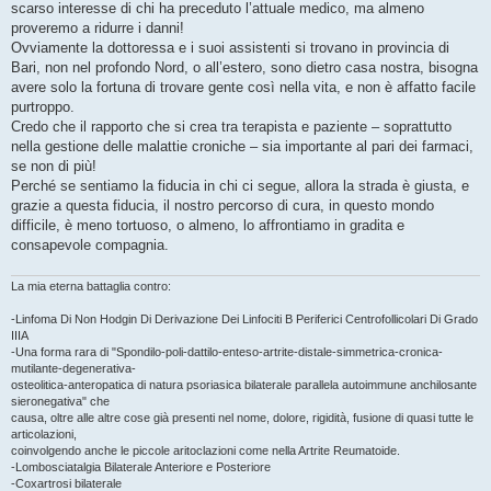
scarso interesse di chi ha preceduto l’attuale medico, ma almeno
proveremo a ridurre i danni!
Ovviamente la dottoressa e i suoi assistenti si trovano in provincia di
Bari, non nel profondo Nord, o all’estero, sono dietro casa nostra, bisogna
avere solo la fortuna di trovare gente così nella vita, e non è affatto facile
purtroppo.
Credo che il rapporto che si crea tra terapista e paziente – soprattutto
nella gestione delle malattie croniche – sia importante al pari dei farmaci,
se non di più!
Perché se sentiamo la fiducia in chi ci segue, allora la strada è giusta, e
grazie a questa fiducia, il nostro percorso di cura, in questo mondo
difficile, è meno tortuoso, o almeno, lo affrontiamo in gradita e
consapevole compagnia.
La mia eterna battaglia contro:
-Linfoma Di Non Hodgin Di Derivazione Dei Linfociti B Periferici Centrofollicolari Di Grado
IIIA
-Una forma rara di "Spondilo-poli-dattilo-enteso-artrite-distale-simmetrica-cronica-
mutilante-degenerativa-
osteolitica-anteropatica di natura psoriasica bilaterale parallela autoimmune anchilosante
sieronegativa" che
causa, oltre alle altre cose già presenti nel nome, dolore, rigidità, fusione di quasi tutte le
articolazioni,
coinvolgendo anche le piccole aritoclazioni come nella Artrite Reumatoide.
-Lombosciatalgia Bilaterale Anteriore e Posteriore
-Coxartrosi bilaterale