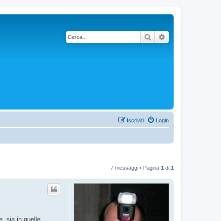
Cerca
Ricerca avanzata
Iscriviti
Login
7 messaggi • Pagina
1
di
1
 sia in quelle