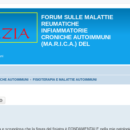
FORUM SULLE MALATTIE
REUMATICHE
INFIAMMATORIE
CRONICHE AUTOIMMUNI
(MA.R.I.C.A.) DEL
uni
ICHE AUTOIMMUNI
FISIOTERAPIA E MALATTIE AUTOIMMUNI
rca
Ricerca avanzata
 e scrupolosa che la figura del fisiatra è FONDAMENTALE nella mie patologie,