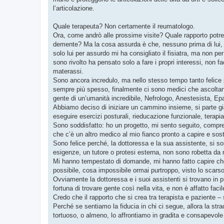
l’articolazione.
Quale terapeuta? Non certamente il reumatologo.
Ora, come andrò alle prossime visite? Quale rapporto pot
demente? Ma la cosa assurda è che, nessuno prima di lui, ne
solo lui per assurdo mi ha consigliato il fisiatra, ma non per
sono rivolto ha pensato solo a fare i propri interessi, non
materassi.
Sono ancora incredulo, ma nello stesso tempo tanto felice 
sempre più spesso, finalmente ci sono medici che ascoltano i
gente di un’umanità incredibile, Nefrologo, Anestesista, E
Abbiamo deciso di iniziare un cammino insieme, si parte gi
eseguire esercizi posturali, rieducazione funzionale, terapi
Sono soddisfatto: ho un progetto, mi sento seguito, compre
che c’è un altro medico al mio fianco pronto a capire e sos
Sono felice perché, la dottoressa e la sua assistente, si so
esigenze, un tutore o protesi esterna, non sono robetta da 
Mi hanno tempestato di domande, mi hanno fatto capire che s
possibile, cosa impossibile ormai purtroppo, visto lo scars
Ovviamente la dottoressa e i suoi assistenti si trovano in p
fortuna di trovare gente così nella vita, e non è affatto faci
Credo che il rapporto che si crea tra terapista e paziente – 
Perché se sentiamo la fiducia in chi ci segue, allora la stra
tortuoso, o almeno, lo affrontiamo in gradita e consapevol