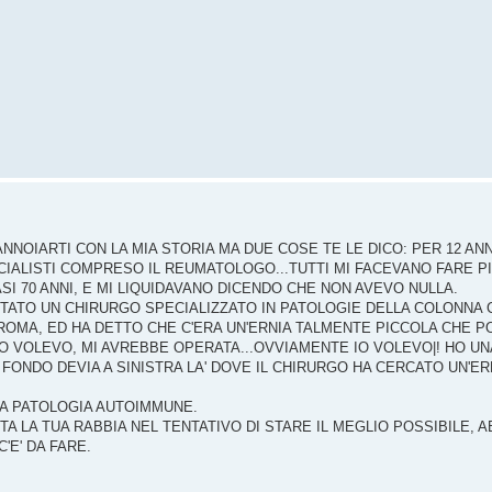
ANNOIARTI CON LA MIA STORIA MA DUE COSE TE LE DICO: PER 12 AN
CIALISTI COMPRESO IL REUMATOLOGO...TUTTI MI FACEVANO FARE P
SI 70 ANNI, E MI LIQUIDAVANO DICENDO CHE NON AVEVO NULLA.
STATO UN CHIRURGO SPECIALIZZATO IN PATOLOGIE DELLA COLONNA C
 ROMA, ED HA DETTO CHE C'ERA UN'ERNIA TALMENTE PICCOLA CHE 
O VOLEVO, MI AVREBBE OPERATA...OVVIAMENTE IO VOLEVO|! HO UN
 FONDO DEVIA A SINISTRA LA' DOVE IL CHIRURGO HA CERCATO UN'E
NA PATOLOGIA AUTOIMMUNE.
TA LA TUA RABBIA NEL TENTATIVO DI STARE IL MEGLIO POSSIBILE, A
'E' DA FARE.