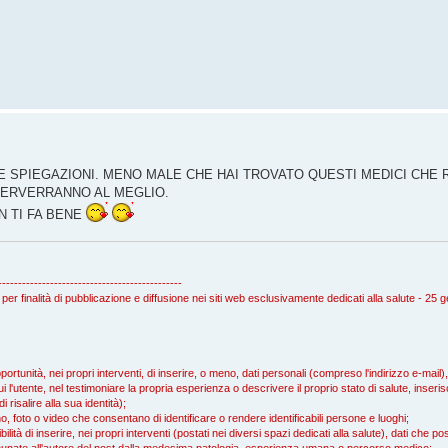
 SPIEGAZIONI. MENO MALE CHE HAI TROVATO QUESTI MEDICI CHE 
TERVERRANNO AL MEGLIO.
N TI FA BENE
----------------------------------------------
 per finalità di pubblicazione e diffusione nei siti web esclusivamente dedicati alla salute - 25
rtunità, nei propri interventi, di inserire, o meno, dati personali (compreso l'indirizzo e-mail
i l'utente, nel testimoniare la propria esperienza o descrivere il proprio stato di salute, inserisc
isalire alla sua identità);
, foto o video che consentano di identificare o rendere identificabili persone e luoghi;
ità di inserire, nei propri interventi (postati nei diversi spazi dedicati alla salute), dati che 
ccomunate all'autore del post dalla medesima patologia, esperienza umana o percorso medico;