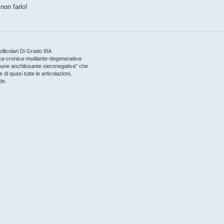
non farlo!
llicolari Di Grado IIIA
ica-cronica-mutilante-degenerativa-
immune anchilosante sieronegativa" che
 di quasi tutte le articolazioni,
de.