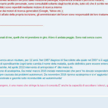
proprio profilo personale, sono consultabili soltanto dagli iscritti al sito, tutto ciò che è scritto 
blici sono reperibili mediante motore di ricerca interno
che dai motori di ricerca generalisti (Google, Yahoo etc.);
icati all'atto della propria iscrizione, gli amministratori del forum sono responsabili del loro tratta
---------------------------------------------
nati di me, quelli che mi prendono in giro. A loro è andata peggio. Sono nati senza cuore.
senza alcun risultato, per 12 anni. Nel 1987 diagnosi di Sacroileite alla quale nel 2007 si è ag
 spondiloartrite (ogni tanto cambia il nome della malattia, quello definitivo pare essere entero
'artrite. Ad aprile 2010 intervento di artroprotesi 4° dito mano dx.
one di azatioprina. Da meta' marzo 2015 iniziato metotrexate che pero' ho dovuto sospender
empre causata dai problemi autoimmuni. Da novembre 2016 ripreso azatioprina e si e' aggiunta la p
stinale e gastrite tutto riconducibile ad autoimmunita'
angere, è una mano che stringe la tua e ti consola.E' anche la capacità di ascoltare i silenzi, g