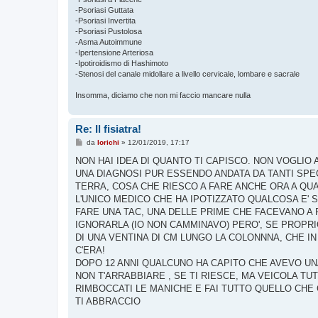
-Psoriasi Guttata
-Psoriasi Invertita
-Psoriasi Pustolosa
-Asma Autoimmune
-Ipertensione Arteriosa
-Ipotiroidismo di Hashimoto
-Stenosi del canale midollare a livello cervicale, lombare e sacrale
Insomma, diciamo che non mi faccio mancare nulla
Re: Il fisiatra!
M
da
lorichi
»
12/01/2019, 17:17
e
s
NON HAI IDEA DI QUANTO TI CAPISCO. NON VOGLIO 
s
UNA DIAGNOSI PUR ESSENDO ANDATA DA TANTI SPE
a
g
TERRA, COSA CHE RIESCO A FARE ANCHE ORA A QUA
g
L'UNICO MEDICO CHE HA IPOTIZZATO QUALCOSA E' 
i
o
FARE UNA TAC, UNA DELLE PRIME CHE FACEVANO A
IGNORARLA (IO NON CAMMINAVO) PERO', SE PROPRI
DI UNA VENTINA DI CM LUNGO LA COLONNNA, CHE IN
C'ERA!
DOPO 12 ANNI QUALCUNO HA CAPITO CHE AVEVO U
NON T'ARRABBIARE , SE TI RIESCE, MA VEICOLA TUT
RIMBOCCATI LE MANICHE E FAI TUTTO QUELLO CHE C
TI ABBRACCIO