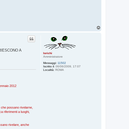
T
o
p
RIESCONO A
lorichi
Amministratore
Messaggi:
11502
Iscritto il:
06/06/2009, 17:07
Località:
ROMA
 gennaio 2012
), che possano rivelarne,
a riferimenti a luoghi,
possano rivelare, anche