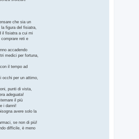
ensare che sia un
 figura del fisiatra,
il fisiatra a cui mi
 comprare reti e
tanno accadendo
ri medici per fortuna,
 con il tempo ad
 occhi per un attimo,
ni, punti di vista,
iera adeguata!
temare il più
e i danni!
bisogna avere solo la
armaci, se non di più!
ndo difficile, è meno