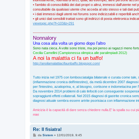
• l'ambito di conoscibilità dei dati propri o altrui, immessi dall'utente nel 
consultabile da qualsiasi utente che acceda al sito stesso e tali dati pub
• i dati immessi dagli utenti nei forums sono indicizzabili e reperibili an
• gli unici dati sensibili trattati sono gli indirizzi di posta elettronica ind
viewtopic.php?f=103&t=291
-------------------------------------------------------------------------------------
Nonnalory
Una cosa alla volta un giorno dopo l'altro
Sono nata cieca. A volte sono triste, ma poi penso ai ragazzi meno fortu
Cecilia Camellini (Campionessa olimpica alle paralimpiadi 2012)
A noi la malattia ci fa un baffo!
http://anoilamalattiacifaunbaffo.blogspot.com/
Tutto inizia nel 1975 con lombosciatalgia bilaterale e curata come tale, 
(infiammazione cronica dell'intestino), da metà dicembre 2007 diagnosi di
per l'intestino, azatioprina, e, al bisogno, cortisone e indometacina per l
Da novembre 2014 problemi di calo linfociti con conseguente sospensi
sopraggiunti effetti collaterali. Nel 2015 diagnosi di gastrite cronica s
diagnosi attuale sembra essere artrite psorisiaca con infiammazione inte
Amicizia è la capacità di dare senza chiedere nulla.E' la spalla su cui pi
miei
Re: Il fisiatra!
M
da
Sistem
»
12/01/2019, 9:45
e