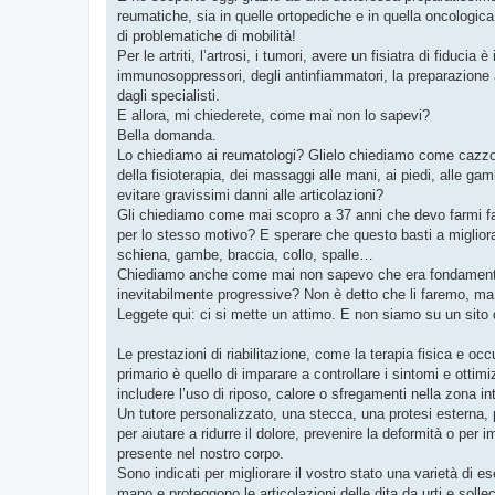
g
reumatiche, sia in quelle ortopediche e in quella oncologi
g
di problematiche di mobilità!
i
o
Per le artriti, l’artrosi, i tumori, avere un fisiatra di fiduc
immunosoppressori, degli antinfiammatori, la preparazione alle
dagli specialisti.
E allora, mi chiederete, come mai non lo sapevi?
Bella domanda.
Lo chiediamo ai reumatologi? Glielo chiediamo come cazzo 
della fisioterapia, dei massaggi alle mani, ai piedi, alle g
evitare gravissimi danni alle articolazioni?
Gli chiediamo come mai scopro a 37 anni che devo farmi fare
per lo stesso motivo? E sperare che questo basti a migliorar
schiena, gambe, braccia, collo, spalle…
Chiediamo anche come mai non sapevo che era fondamentale 
inevitabilmente progressive? Non è detto che li faremo, ma s
Leggete qui: ci si mette un attimo. E non siamo su un sito 
Le prestazioni di riabilitazione, come la terapia fisica e oc
primario è quello di imparare a controllare i sintomi e ottim
includere l’uso di riposo, calore o sfregamenti nella zona in
Un tutore personalizzato, una stecca, una protesi esterna, po
per aiutare a ridurre il dolore, prevenire la deformità o per
presente nel nostro corpo.
Sono indicati per migliorare il vostro stato una varietà di es
mano e proteggono le articolazioni delle dita da urti e solle