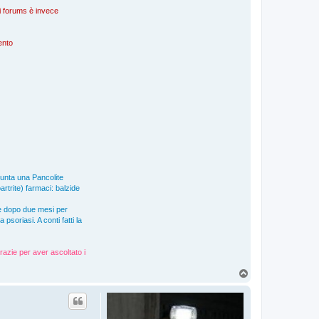
nei forums è invece
mento
giunta una Pancolite
artrite) farmaci: balzide
e dopo due mesi per
soriasi. A conti fatti la
razie per aver ascoltato i
T
o
p