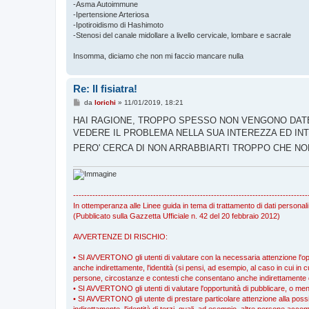
-Asma Autoimmune
-Ipertensione Arteriosa
-Ipotiroidismo di Hashimoto
-Stenosi del canale midollare a livello cervicale, lombare e sacrale
Insomma, diciamo che non mi faccio mancare nulla
Re: Il fisiatra!
M
da
lorichi
»
11/01/2019, 18:21
e
s
HAI RAGIONE, TROPPO SPESSO NON VENGONO DATE
s
VEDERE IL PROBLEMA NELLA SUA INTEREZZA ED IN
a
g
PERO' CERCA DI NON ARRABBIARTI TROPPO CHE NO
g
i
o
-------------------------------------------------------------------------------------
In ottemperanza alle Linee guida in tema di trattamento di dati personali
(Pubblicato sulla Gazzetta Ufficiale n. 42 del 20 febbraio 2012)
AVVERTENZE DI RISCHIO:
• SI AVVERTONO gli utenti di valutare con la necessaria attenzione l'oppo
anche indirettamente, l'identità (si pensi, ad esempio, al caso in cui in cu
persone, circostanze e contesti che consentano anche indirettamente di r
• SI AVVERTONO gli utenti di valutare l'opportunità di pubblicare, o meno
• SI AVVERTONO gli utente di prestare particolare attenzione alla possibil
indirettamente, l'identità di terzi, quali, ad esempio, altre persone a