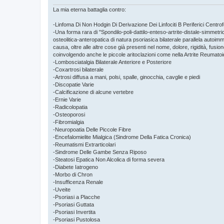
La mia eterna battaglia contro:
-Linfoma Di Non Hodgin Di Derivazione Dei Linfociti B Periferici Centrofo
-Una forma rara di "Spondilo-poli-dattilo-enteso-artrite-distale-simmetr
osteolitica-anteropatica di natura psoriasica bilaterale parallela auto
causa, oltre alle altre cose già presenti nel nome, dolore, rigidità, fusione
coinvolgendo anche le piccole aritoclazioni come nella Artrite Reumatoi
-Lombosciatalgia Bilaterale Anteriore e Posteriore
-Coxartrosi bilaterale
-Artrosi diffusa a mani, polsi, spalle, ginocchia, cavglie e piedi
-Discopatie Varie
-Calcificazione di alcune vertebre
-Ernie Varie
-Radicolopatia
-Osteoporosi
-Fibromialgia
-Neuropoatia Delle Piccole Fibre
-Encefalomielite Mialgica (Sindrome Della Fatica Cronica)
-Reumatismi Extrarticolari
-Sindrome Delle Gambe Senza Riposo
-Steatosi Epatica Non Alcolica di forma severa
-Diabete Iatrogeno
-Morbo di Chron
-Insufficenza Renale
-Uveite
-Psoriasi a Placche
-Psoriasi Guttata
-Psoriasi Invertita
-Psoriasi Pustolosa