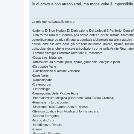
s
Io ci provo a non arrabbiarmi, ma molte volte è impossibile 
s
a
g
g
i
La mia eterna battaglia contro:
o
-Linfoma Di Non Hodgin Di Derivazione Dei Linfociti B Periferici Centrofo
-Una forma rara di "Spondilo-poli-dattilo-enteso-artrite-distale-simmetr
osteolitica-anteropatica di natura psoriasica bilaterale parallela auto
causa, oltre alle altre cose già presenti nel nome, dolore, rigidità, fusione
coinvolgendo anche le piccole aritoclazioni come nella Artrite Reumatoi
-Lombosciatalgia Bilaterale Anteriore e Posteriore
-Coxartrosi bilaterale
-Artrosi diffusa a mani, polsi, spalle, ginocchia, cavglie e piedi
-Discopatie Varie
-Calcificazione di alcune vertebre
-Ernie Varie
-Radicolopatia
-Osteoporosi
-Fibromialgia
-Neuropoatia Delle Piccole Fibre
-Encefalomielite Mialgica (Sindrome Della Fatica Cronica)
-Reumatismi Extrarticolari
-Sindrome Delle Gambe Senza Riposo
-Steatosi Epatica Non Alcolica di forma severa
-Diabete Iatrogeno
-Morbo di Chron
-Insufficenza Renale
-Uveite
-Psoriasi a Placche