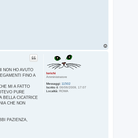
T
o
p
NI NON HO AVUTO
lorichi
IEGAMENTI FINO A
Amministratore
Messaggi:
11502
HE MI A FATTO
Iscritto il:
06/06/2009, 17:07
Località:
ROMA
POTEVO PURE
A BELLA CICATRICE
RNIA CHE NON
BBI PAZIENZA,