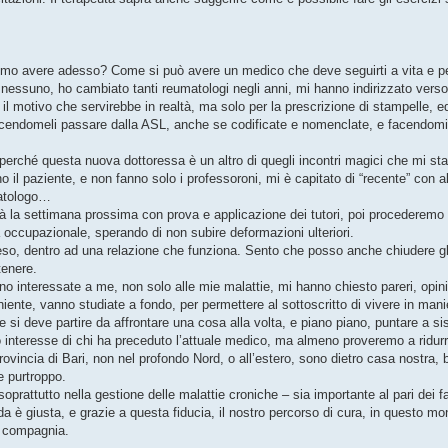
remo avere adesso? Come si può avere un medico che deve seguirti a vita e p
ssuno, ho cambiato tanti reumatologi negli anni, mi hanno indirizzato verso la
 il motivo che servirebbe in realtà, ma solo per la prescrizione di stampelle, ed 
 facendomeli passare dalla ASL, anche se codificate e nomenclate, e facendomi
perché questa nuova dottoressa è un altro di quegli incontri magici che mi s
l paziente, e non fanno solo i professoroni, mi è capitato di “recente” con alt
patologo…
à la settimana prossima con prova e applicazione dei tutori, poi procederemo
a occupazionale, sperando di non subire deformazioni ulteriori.
so, dentro ad una relazione che funziona. Sento che posso anche chiudere gli
tenere.
no interessate a me, non solo alle mie malattie, mi hanno chiesto pareri, opinio
niente, vanno studiate a fondo, per permettere al sottoscritto di vivere in man
i deve partire da affrontare una cosa alla volta, e piano piano, puntare a sis
o interesse di chi ha preceduto l’attuale medico, ma almeno proveremo a ridurr
rovincia di Bari, non nel profondo Nord, o all’estero, sono dietro casa nostra, 
le purtroppo.
soprattutto nella gestione delle malattie croniche – sia importante al pari dei f
da è giusta, e grazie a questa fiducia, il nostro percorso di cura, in questo mo
e compagnia.