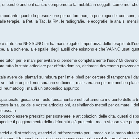
ca, si perché anche il cancro compromette la mobilità in soggetti come me, che
ia è importante quanto la prescrizione per un farmaco, la posologia del cortisone, 
 terapie, la Pet, la Tac, la RM, le radiografie, le ecografie, le analisi mensili
è stato che NESSUNO mi ha mai spiegato l’importanza delle terapie, dell’eco
ambe, alla schiena, alle spalle, degli ausili che esistono e che VANNO usati qu
 tutori per le mani per evitare di perderne completamente l’uso? Mi devono far
e tutto lo stato articolare per effetto domino, altrimenti dovremmo provvedere
avere dei plantari su misura per i miei piedi per cercare di tamponare i dan
e i tutori ai piedi non saranno sufficienti, realizzeranno per me anche i planta
di reumatologi, ma di un ortopedico appunto:
cupazionale, giocano un ruolo fondamentale nel trattamento incruento delle artri
izzare la salute delle vostre articolazioni, assimilando metodi per calmare il d
teressata.
ssono essere prescritti per sostenere le articolazioni delle dita, questi dispos
 impedire il peggioramento della deformità già presente, ma lo stesso vale per q
ercizi e di stretching, esercizi di rafforzamento per il braccio e la mano aiutano
citazioni. Il terapeuta saprà anche suggerire come è possibile fare gli esercizi