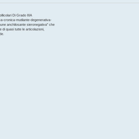
llicolari Di Grado IIIA
ica-cronica-mutilante-degenerativa-
immune anchilosante sieronegativa" che
 di quasi tutte le articolazioni,
de.