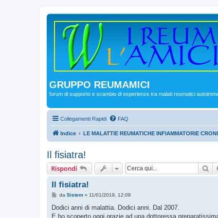
GRUPPO REUMAMICI
forum di supporto e scambio di esperienze tra malati reumatici autoimm
Collegamenti Rapidi
FAQ
Indice
LE MALATTIE REUMATICHE INFIAMMATORIE CRON
Il fisiatra!
Ce
Rispondi
Il fisiatra!
M
da
Sistem
»
11/01/2019, 12:09
e
s
Dodici anni di malattia. Dodici anni. Dal 2007.
s
E ho scoperto oggi grazie ad una dottoressa preparatissima
a