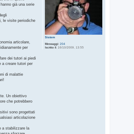
 hanno già una serie
degli
, le visite periodiche
Sistem
nomia articolare,
Messaggi:
204
otidianamente per
Iscritto il:
16/10/2009, 13:55
e dei tutori ai piedi
 a creare tutori per
ni di malattie
ri!
te. Un obiettivo
olore che potrebbero
itivi sono progettati
ualsiasi articolazione
 a stabilizzare la
 senza sforzare