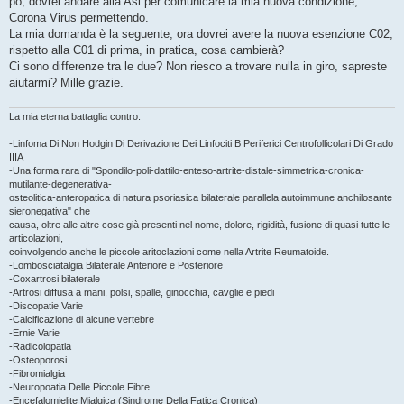
po, dovrei andare alla Asl per comunicare la mia nuova condizione,
Corona Virus permettendo.
La mia domanda è la seguente, ora dovrei avere la nuova esenzione C02,
rispetto alla C01 di prima, in pratica, cosa cambierà?
Ci sono differenze tra le due? Non riesco a trovare nulla in giro, sapreste
aiutarmi? Mille grazie.
La mia eterna battaglia contro:
-Linfoma Di Non Hodgin Di Derivazione Dei Linfociti B Periferici Centrofollicolari Di Grado
IIIA
-Una forma rara di "Spondilo-poli-dattilo-enteso-artrite-distale-simmetrica-cronica-
mutilante-degenerativa-
osteolitica-anteropatica di natura psoriasica bilaterale parallela autoimmune anchilosante
sieronegativa" che
causa, oltre alle altre cose già presenti nel nome, dolore, rigidità, fusione di quasi tutte le
articolazioni,
coinvolgendo anche le piccole aritoclazioni come nella Artrite Reumatoide.
-Lombosciatalgia Bilaterale Anteriore e Posteriore
-Coxartrosi bilaterale
-Artrosi diffusa a mani, polsi, spalle, ginocchia, cavglie e piedi
-Discopatie Varie
-Calcificazione di alcune vertebre
-Ernie Varie
-Radicolopatia
-Osteoporosi
-Fibromialgia
-Neuropoatia Delle Piccole Fibre
-Encefalomielite Mialgica (Sindrome Della Fatica Cronica)