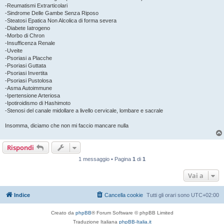
-Reumatismi Extrarticolari
-Sindrome Delle Gambe Senza Riposo
-Steatosi Epatica Non Alcolica di forma severa
-Diabete Iatrogeno
-Morbo di Chron
-Insufficenza Renale
-Uveite
-Psoriasi a Placche
-Psoriasi Guttata
-Psoriasi Invertita
-Psoriasi Pustolosa
-Asma Autoimmune
-Ipertensione Arteriosa
-Ipotiroidismo di Hashimoto
-Stenosi del canale midollare a livello cervicale, lombare e sacrale
Insomma, diciamo che non mi faccio mancare nulla
Rispondi
1 messaggio • Pagina
1
di
1
Vai a
Indice
Cancella cookie
Tutti gli orari sono
UTC+02:00
Creato da
phpBB
® Forum Software © phpBB Limited
Traduzione Italiana
phpBB-Italia.it