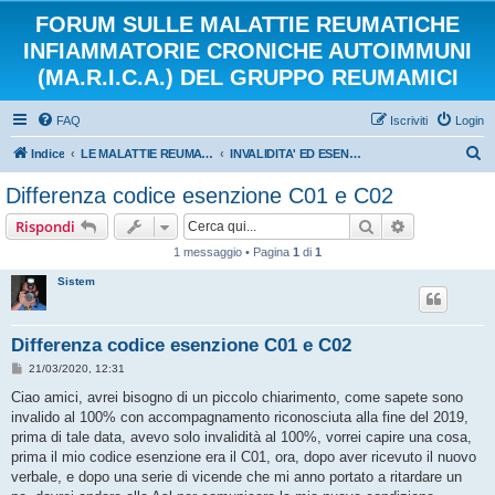
FORUM SULLE MALATTIE REUMATICHE
INFIAMMATORIE CRONICHE AUTOIMMUNI
(MA.R.I.C.A.) DEL GRUPPO REUMAMICI
FAQ
Iscriviti
Login
C
Indice
LE MALATTIE REUMATICHE INFIAMMATORIE CRONICHE AUTOIMMUNI
INVALIDITA' ED ESENZIONI
e
Differenza codice esenzione C01 e C02
r
Cerca
Ricerca avan
Rispondi
c
1 messaggio • Pagina
1
di
1
a
Sistem
Differenza codice esenzione C01 e C02
M
21/03/2020, 12:31
e
s
Ciao amici, avrei bisogno di un piccolo chiarimento, come sapete sono
s
invalido al 100% con accompagnamento riconosciuta alla fine del 2019,
a
g
prima di tale data, avevo solo invalidità al 100%, vorrei capire una cosa,
g
prima il mio codice esenzione era il C01, ora, dopo aver ricevuto il nuovo
i
o
verbale, e dopo una serie di vicende che mi anno portato a ritardare un